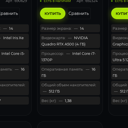
Арт.: 690629
Арт.: 692324
Есть в наличии
Есть в
Сравнить
Сравнить
КУПИТЬ
КУПИ
:
—
14
Размер экрана:
—
14
Размер 
—
Intel Iris Xe
Видеокарта:
—
NVIDIA
Видеока
Quadro RTX A500 (4 ГБ)
Graphic
Intel Core i5-
Процессор:
—
Intel Core i7-
Процес
1370P
Ultra 5 
амять:
—
16
Оперативная память:
—
16
Операти
ГБ
ГБ
накопителей:
Общий объем накопителей:
Общий 
—
512 ГБ
—
512 
7
Вес (кг):
—
1,38
Вес (кг):