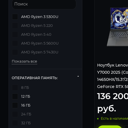
AMD Ryzen 3 5300U
AMD Ryzen 5 220
AMD Ryzen 5 40
AMD Ryzen 5 5600U
AMD Ryzen 5 7430U
Показать все
Ноутбук Lenov
Y7000 2025 (Cor
ОПЕРАТИВНАЯ ПАМЯТЬ:
14650HX/15.3"
GeForce RTX 5
8 ГБ
136 20
Fi/Bluetooth/
12 ГБ
Home)
16 ГБ
руб.
24 ГБ
Есть в наличии
32 ГБ