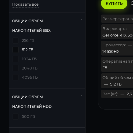
КУПИТЬ
Показать все
Размер экрана
ОБЩИЙ ОБЪЕМ
Видеокарта:
НАКОПИТЕЛЕЙ SSD:
GeForce RTX 506
256 ГБ
Процессор:
—
512 ГБ
14650HX
1024 ГБ
Оперативная п
ГБ
2048 ГБ
4096 ГБ
Общий объем 
—
512 ГБ
Вес (кг):
—
2,3
ОБЩИЙ ОБЪЕМ
НАКОПИТЕЛЕЙ HDD:
500 ГБ