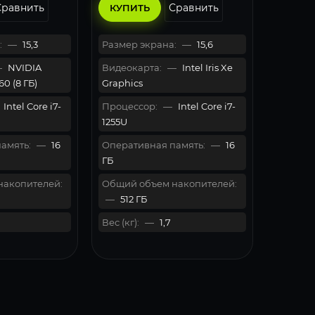
Сравнить
Сравнить
КУПИТЬ
:
—
15,3
Размер экрана:
—
15,6
—
NVIDIA
Видеокарта:
—
Intel Iris Xe
0 (8 ГБ)
Graphics
Intel Core i7-
Процессор:
—
Intel Core i7-
1255U
амять:
—
16
Оперативная память:
—
16
ГБ
накопителей:
Общий объем накопителей:
—
512 ГБ
Вес (кг):
—
1,7