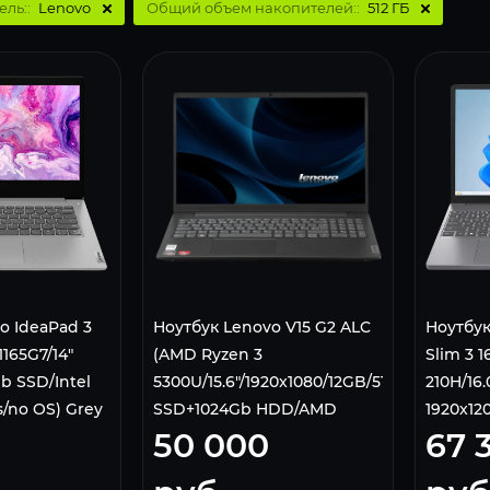
ель::
Lenovo
Общий объем накопителей::
512 ГБ
o IdeaPad 3
Ноутбук Lenovo V15 G2 ALC
Ноутбук
1165G7/14"
(AMD Ryzen 3
Slim 3 1
b SSD/Intel
5300U/15.6"/1920x1080/12GB/512gb
210H/16.
cs/no OS) Grey
SSD+1024Gb HDD/AMD
1920x12
50 000
67 
Radeon Graphics/Без ОС),
SSD/Inte
82KD0031RU, черный
Home) L