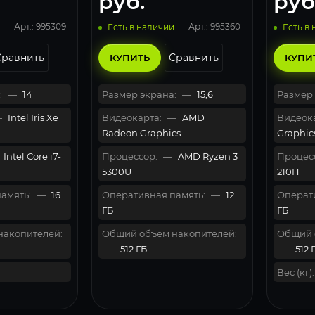
руб.
руб
Арт.: 995309
Арт.: 995360
Есть в наличии
Есть в
Сравнить
Сравнить
КУПИТЬ
КУПИ
:
—
14
Размер экрана:
—
15,6
Размер 
—
Intel Iris Xe
Видеокарта:
—
AMD
Видеока
Radeon Graphics
Graphic
Intel Core i7-
Процессор:
—
AMD Ryzen 3
Процес
5300U
210H
амять:
—
16
Оперативная память:
—
12
Операти
ГБ
ГБ
накопителей:
Общий объем накопителей:
Общий 
—
512 ГБ
—
512 
Вес (кг):