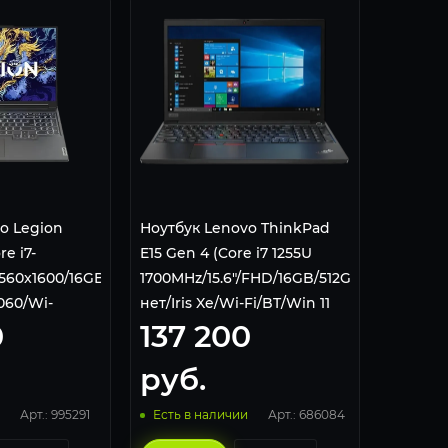
o Legion
Ноутбук Lenovo ThinkPad
e i7-
E15 Gen 4 (Core i7 1255U
/2560x1600/16GB/512GB/NVIDIA
1700MHz/15.6"/FHD/16GB/512GB/DVD
060/Wi-
нет/Iris Xe/Wi-Fi/BT/Win 11
0
137 200
Windows 11
Pro) Black
руб.
Арт.: 995291
Арт.: 686084
Есть в наличии