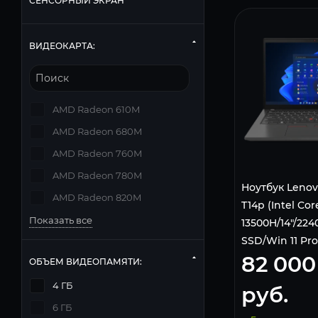
СЕНСОРНЫЙ ЭКРАН
ВИДЕОКАРТА:
AMD Radeon 610M
AMD Radeon 680M
AMD Radeon 760M
AMD Radeon 780M
Ноутбук Lenov
AMD Radeon 820M
T14p (Intel Cor
Показать все
13500H/14"/224
SSD/Win 11 Pro
82 000
ОБЪЕМ ВИДЕОПАМЯТИ:
4 ГБ
руб.
6 ГБ