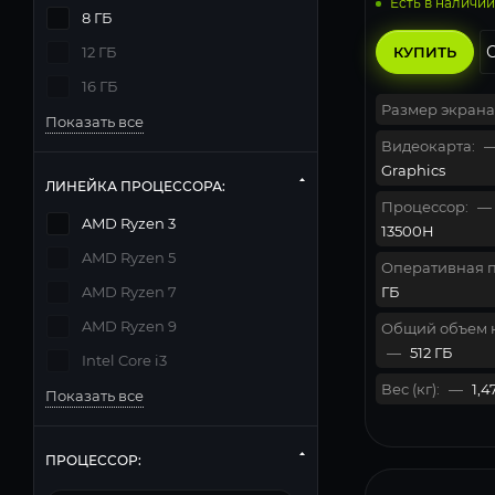
Есть в наличии
8 ГБ
КУПИТЬ
12 ГБ
16 ГБ
Размер экрана
Показать все
Видеокарта:
Graphics
ЛИНЕЙКА ПРОЦЕССОРА:
Процессор:
—
AMD Ryzen 3
13500H
AMD Ryzen 5
Оперативная п
ГБ
AMD Ryzen 7
AMD Ryzen 9
Общий объем 
—
512 ГБ
Intel Core i3
Вес (кг):
—
1,4
Показать все
ПРОЦЕССОР: