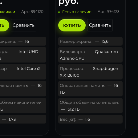
.
руб.
Арт.: 994120
Арт.: 994123
 наличии
Есть в наличии
Сравнить
Сравнить
ТЬ
КУПИТЬ
экрана:
—
16
Размер экрана:
—
15,6
рта:
—
Intel UHD
Видеокарта:
—
Qualcomm
s
Adreno GPU
сор:
—
Intel Core i5-
Процессор:
—
Snapdragon
X X126100
вная память:
—
16
Оперативная память:
—
16
ГБ
объем накопителей:
Общий объем накопителей:
ГБ
—
512 ГБ
—
1,73
Вес (кг):
—
1,6