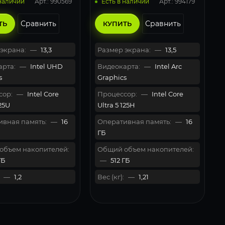
Арт.: 990569
Арт.: 994179
 наличии
Есть в наличии
Сравнить
Сравнить
ТЬ
КУПИТЬ
экрана:
—
13,3
Размер экрана:
—
13,5
рта:
—
Intel UHD
Видеокарта:
—
Intel Arc
s
Graphics
сор:
—
Intel Core
Процессор:
—
Intel Core
125U
Ultra 5 125H
вная память:
—
16
Оперативная память:
—
16
ГБ
объем накопителей:
Общий объем накопителей:
ГБ
—
512 ГБ
—
1,2
Вес (кг):
—
1,21