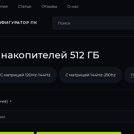
нтия
Cтатьи
Отзывы
О нас
НФИГУРАТОР ПК
 накопителей 512 ГБ
С матрицей 120Hz-144Hz
С матрицей 144Hz-250hz
П
ние)