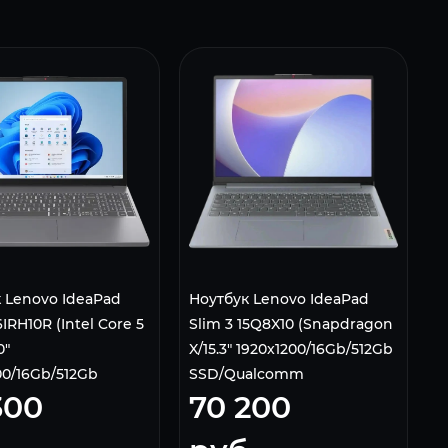
 Lenovo IdeaPad
Ноутбук Lenovo IdeaPad
6IRH10R (Intel Core 5
Slim 3 15Q8X10 (Snapdragon
0"
X/15.3" 1920x1200/16Gb/512Gb
00/16Gb/512Gb
SSD/Qualcomm
300
70 200
l Graphics/Win 11
Adreno/Windows 11 Home)
una Gray
Серый, Русская раскладка