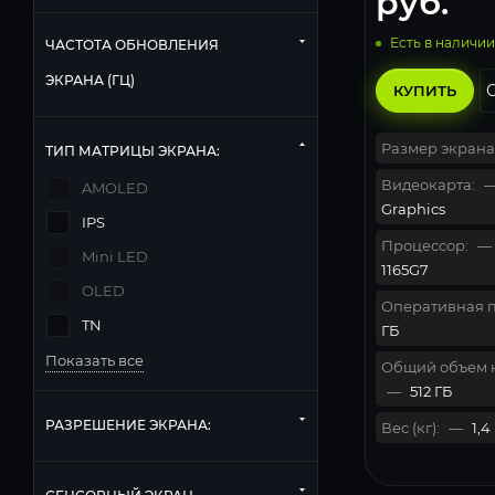
руб.
Есть в наличии
ЧАСТОТА ОБНОВЛЕНИЯ
ЭКРАНА (ГЦ)
КУПИТЬ
Размер экрана
ТИП МАТРИЦЫ ЭКРАНА:
Видеокарта:
AMOLED
Graphics
IPS
Процессор:
—
Mini LED
1165G7
OLED
Оперативная п
TN
ГБ
Показать все
Общий объем 
—
512 ГБ
РАЗРЕШЕНИЕ ЭКРАНА:
Вес (кг):
—
1,4