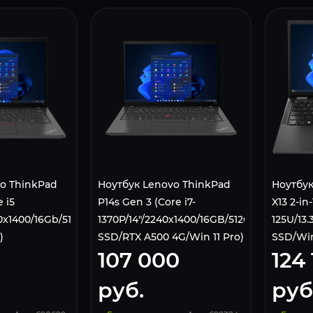
o ThinkPad
Ноутбук Lenovo ThinkPad
Ноутбук
e i5
P14s Gen 3 (Core i7-
X13 2-in-
0x1400/16Gb/512Gb
1370P/14"/2240х1400/16GB/512GB
125U/13.
)
SSD/RTX A500 4G/Win 11 Pro)
SSD/Win
107 000
124
Black
руб.
руб