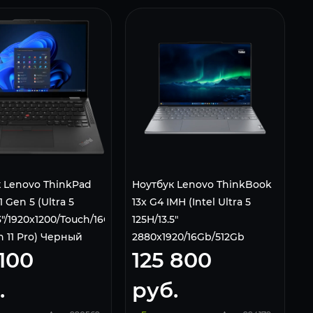
 Lenovo ThinkPad
Ноутбук Lenovo ThinkBook
1 Gen 5 (Ultra 5
13x G4 IMH (Intel Ultra 5
3"/1920x1200/Touch/16Gb/512Gb
125H/13.5"
 11 Pro) Черный
2880x1920/16Gb/512Gb
 100
125 800
SSD/Intel Arc/Win 11 Home)
Серый
.
руб.