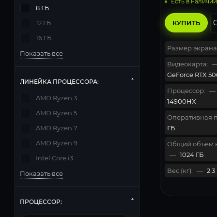
Есть в наличии
8 ГБ
КУПИТЬ
12 ГБ
16 ГБ
Размер экрана
Показать все
Видеокарта:
GeForce RTX 506
ЛИНЕЙКА ПРОЦЕССОРА:
Процессор:
—
AMD Ryzen 3
14900HX
AMD Ryzen 5
Оперативная п
ГБ
AMD Ryzen 7
AMD Ryzen 9
Общий объем 
—
1024 ГБ
Intel Core i3
Вес (кг):
—
2.3
Показать все
ПРОЦЕССОР: