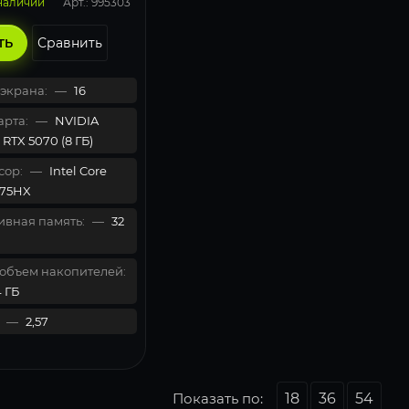
Арт.: 995303
 наличии
Сравнить
ТЬ
экрана:
—
16
рта:
—
NVIDIA
RTX 5070 (8 ГБ)
сор:
—
Intel Core
275HX
вная память:
—
32
объем накопителей:
 ГБ
—
2,57
Показать по:
18
36
54