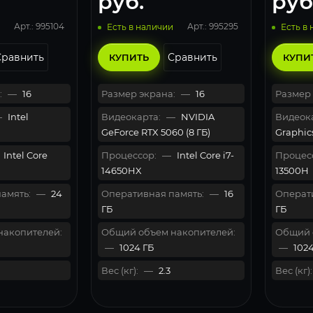
руб.
руб
Home)
Арт.: 995104
Арт.: 995295
Есть в наличии
Есть в
Сравнить
Сравнить
КУПИТЬ
КУПИ
:
—
16
Размер экрана:
—
16
Размер 
—
Intel
Видеокарта:
—
NVIDIA
Видеока
GeForce RTX 5060 (8 ГБ)
Graphic
Intel Core
Процессор:
—
Intel Core i7-
Процес
14650HX
13500H
амять:
—
24
Оперативная память:
—
16
Операти
ГБ
ГБ
накопителей:
Общий объем накопителей:
Общий 
—
1024 ГБ
—
1024
Вес (кг):
—
2.3
Вес (кг):