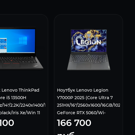
 Lenovo ThinkPad
Ноутбук Lenovo Legion
re i5 13500H
Y7000P 2025 (Core Ultra 7
/14"/2.2K/2240x1400/16Gb/1
251HX/16"/2560x1600/16GB/1024GB/N
lack/Iris Xe/Win 11
GeForce RTX 5060/Wi-
 100
166 700
Fi/Bluetooth/Windows 11
Home)