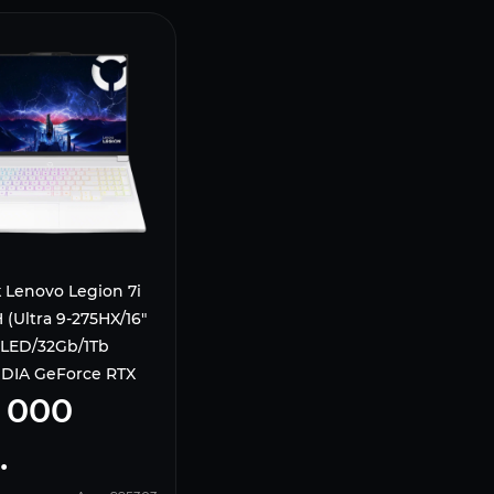
 Lenovo Legion 7i
 (Ultrа 9-275НX/16"
LED/32Gb/1Tb
DIA GeForce RTX
 000
Gb/Win 11 Home)
US, White
.