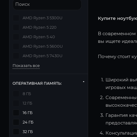
Купите ноутбук
AMD Ryzen 3 5300U
AMD Ryzen 5 220
В современном м
AMD Ryzen 5 40
вы ищете идеаль
AMD Ryzen 5 5600U
AMD Ryzen 5 7430U
Почему стоит ку
Показать все
Широкий выб
ОПЕРАТИВНАЯ ПАМЯТЬ:
игровых маш
8 ГБ
Современные
12 ГБ
высококачес
16 ГБ
Гарантия кач
24 ГБ
предоставля
32 ГБ
Консультаци