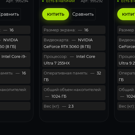
Арт.: 995294
Арт.: 995292
Есть в наличии
Есть в
Сравнить
Сравнить
КУПИТЬ
КУПИ
:
—
16
Размер экрана:
—
16
Размер 
—
NVIDIA
Видеокарта:
—
NVIDIA
Видеока
0 (8 ГБ)
GeForce RTX 5060 (8 ГБ)
GeForce 
Intel Core i9-
Процессор:
—
Intel Core
Процес
Ultra 7 255HX
Ultra 9 
амять:
—
16
Оперативная память:
—
32
Операти
ГБ
ГБ
накопителей:
Общий объем накопителей:
Общий 
—
1024 ГБ
—
1024
Вес (кг):
—
2.3
Вес (кг):