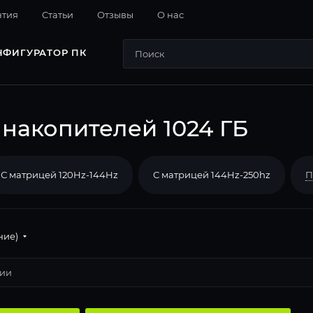
нтия
Cтатьи
Отзывы
О нас
НФИГУРАТОР ПК
 накопителей 1024 ГБ
С матрицей 120Hz-144Hz
С матрицей 144Hz-250hz
П
ние)