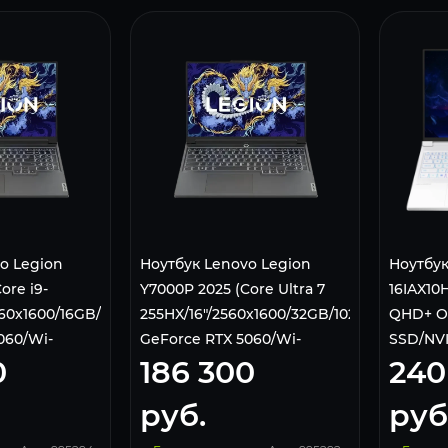
o Legion
Ноутбук Lenovo Legion
Ноутбук
ore i9-
Y7000P 2025 (Core Ultra 7
16IAX10H
560x1600/16GB/1024GB/NVIDIA
255HX/16"/2560x1600/32GB/1024GB/NVIDIA
QHD+ O
060/Wi-
GeForce RTX 5060/Wi-
SSD/NVI
0
186 300
240
Windows 11
Fi/Bluetooth/Windows 11
5070 16
Home)
83KY001
руб.
руб