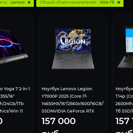
ель::
Lenovo
Общий объем накопителей::
1024 ГБ
 Yoga 7 2-in-1
Ноутбук Lenovo Legion
Ноутбук
 355/16"
Y7000P 2025 (Core i7-
T14p (Co
ch/24Gb/1Tb
14650HX/16"/2560x1600/16GB/1Tb
2600Mhz
hics/Win 11
SSDNVIDIA GeForce RTX
Тб SSD/b
0
157 000
157
5060/Wi-
Pro)
Fi/Bluetooth/Windows 11