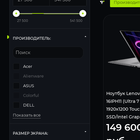
Производит
27 500
541 500
ПРОИЗВОДИТЕЛЬ:
Acer
Alienware
ASUS
Ноутбук Lenovo
Colorful
16IPH11 (Ultra 7
DELL
1920x1200 Tou
Показать все
SSD/Intel Grap
149 60
Pro) Grey
РАЗМЕР ЭКРАНА: