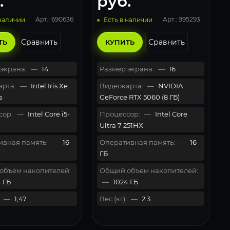
.
руб.
Арт.: 690636
Арт.: 995293
 наличии
Есть в наличии
Сравнить
Сравнить
ТЬ
КУПИТЬ
экрана:
—
14
Размер экрана:
—
16
рта:
—
Intel Iris Xe
Видеокарта:
—
NVIDIA
s
GeForce RTX 5060 (8 ГБ)
сор:
—
Intel Core i5-
Процессор:
—
Intel Core
Ultra 7 251HX
вная память:
—
16
Оперативная память:
—
16
ГБ
объем накопителей:
Общий объем накопителей:
 ГБ
—
1024 ГБ
—
1,47
Вес (кг):
—
2.3