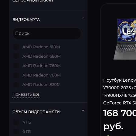
СЕНСОРНЫЙ ЭКРАН
ВИДЕОКАРТА:
AMD Radeon 610M
AMD Radeon 680M
AMD Radeon 760M
AMD Radeon 780M
Ноутбук Lenov
AMD Radeon 820M
Y7000P 2025 (C
Показать все
14900HX/16"/2
GeForce RTX 5
168 70
Fi/Bluetooth/
ОБЪЕМ ВИДЕОПАМЯТИ:
Home)
4 ГБ
руб.
6 ГБ