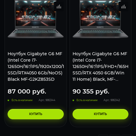
Ноутбук Gigabyte G6 MF
Ноутбук Gigabyte G6 MF
(Intel Core i7-
(Intel Core i7-
12650H/16"/IPS/1920x1200/165Hz/16Gb/512Gb
12650H/16"/IPS/FHD+/165Hz/
SSD/RTX4050 6Gb/NoOS)
SSD/RTX 4050 6GB/Win
Black MF-G2KZ853SD
11 Home) Black, MF-
G2KZ853SH
87 000
руб.
90 355
руб.
Есть в наличии
Арт.: 995344
Есть в наличии
Арт.: 995342
КУПИТЬ
КУПИТЬ