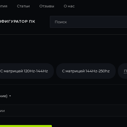
нтия
Cтатьи
Отзывы
О нас
НФИГУРАТОР ПК
С матрицей 120Hz-144Hz
С матрицей 144Hz-250hz
П
ние)