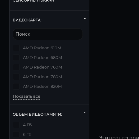
СЕНСОРНЫЙ ЭКРАН
ВИДЕОКАРТА:
AMD Radeon 610M
AMD Radeon 680M
AMD Radeon 760M
AMD Radeon 780M
AMD Radeon 820M
Показать все
ОБЪЕМ ВИДЕОПАМЯТИ:
4 ГБ
6 ГБ
Эти процессоры