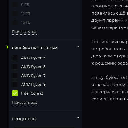
8 ГБ
производительно
появилась ещё в
12 ГБ
двумя ядрами и 
16 ГБ
свою очередь – 
Показать все
Технические хар
ЛИНЕЙКА ПРОЦЕССОРА:
нетребовательн
десятком открыт
AMD Ryzen 3
к решению зада
AMD Ryzen 5
AMD Ryzen 7
В ноутбуках на 
отвечает своей 
AMD Ryzen 9
растерялись во
Intel Core i3
сориентировать
Показать все
ПРОЦЕССОР: