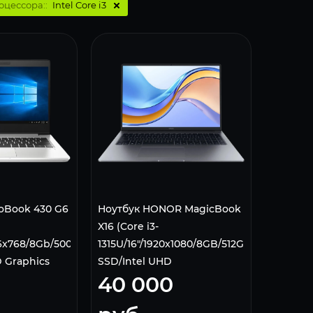
оцессора::
Intel Core i3
oBook 430 G6
Ноутбук HONOR MagicBook
X16 (Core i3-
366x768/8Gb/500Gb
1315U/16"/1920x1080/8GB/512GB
 Graphics
SSD/Intel UHD
40 000
tooth/Win 11
Graphics/DOS)