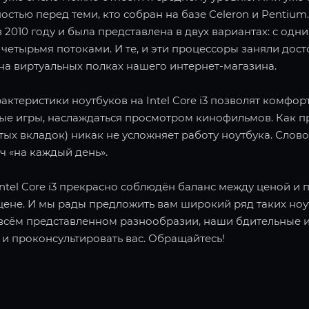
стью перед теми, кто собран на базе Celeron и Pentiu
 2010 году и была представлена в двух вариантах: с од
четырьмя потоками. И те, и эти процессоры заняли досто
на виртуальных полках нашего интернет-магазина.
актеристики ноутбуков на Intel Core i3 позволят комфорт
ые игры, наслаждаться просмотром кинофильмов. Как пр
ых вкладок) никак не усложняет работу ноутбука. Слов
ч «на каждый день».
Intel Core i3 прекрасно соблюдён баланс между ценой 
цене. И мы рады предложить вам широкий ряд таких ноу
 всём представленном разнообразии, наши бдительные и 
 и проконсультировать вас. Обращайтесь!