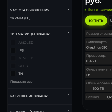
руб.
Есть в наличии
ЧАСТОТА ОБНОВЛЕНИЯ
ЭКРАНА (ГЦ)
КУПИТЬ
Размер экрана
ТИП МАТРИЦЫ ЭКРАНА:
Видеокарта:
AMOLED
Graphics 620
IPS
Процессор:
—
Mini LED
8145U
OLED
Оперативная п
TN
ГБ
Показать все
Общий объем 
—
500 ГБ
РАЗРЕШЕНИЕ ЭКРАНА:
Вес (кг):
—
1,4