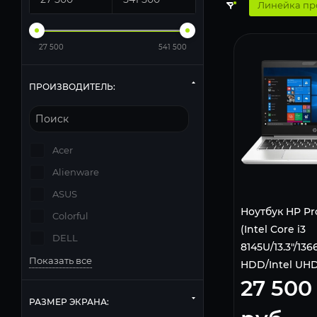
Линейка пр
27 500
541 500
ПРОИЗВОДИТЕЛЬ:
Acer
Alienware
ASUS
Ноутбук HP Pr
Colorful
(Intel Core i3
DELL
8145U/13.3"/1
Показать все
HDD/Intel UHD
27 500
620/Wi-Fi/Blue
Pro) 6EC38ES
РАЗМЕР ЭКРАНА: