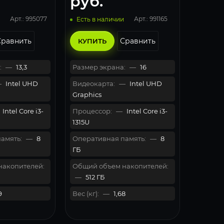
руб.
Арт.: 995077
Арт.: 991165
Есть в наличии
Сравнить
Сравнить
КУПИТЬ
:
—
13,3
Размер экрана:
—
16
—
Intel UHD
Видеокарта:
—
Intel UHD
Graphics
Intel Core i3-
Процессор:
—
Intel Core i3-
1315U
амять:
—
8
Оперативная память:
—
8
ГБ
накопителей:
Общий объем накопителей:
—
512 ГБ
9
Вес (кг):
—
1,68