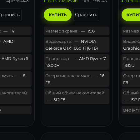
Арт.: 994145
Арт.: 995343
Есть в наличии
Есть в
Сравнить
Сравнить
КУПИТЬ
КУПИ
:
—
14
Размер экрана:
—
15,6
Размер 
—
AMD
Видеокарта:
—
NVIDIA
Видеока
GeForce GTX 1660 Ti (6 ГБ)
Graphic
AMD Ryzen 5
Процессор:
—
AMD Ryzen 7
Процес
4800H
1335U
амять:
—
8
Оперативная память:
—
16
Операти
ГБ
ГБ
накопителей:
Общий объем накопителей:
Общий 
—
512 ГБ
—
512 
8
Вес (кг):