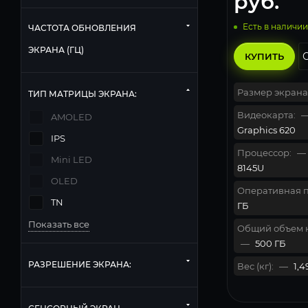
руб.
Есть в наличии
ЧАСТОТА ОБНОВЛЕНИЯ
ЭКРАНА (ГЦ)
КУПИТЬ
Размер экрана
ТИП МАТРИЦЫ ЭКРАНА:
Видеокарта:
AMOLED
Graphics 620
IPS
Процессор:
—
Mini LED
8145U
OLED
Оперативная п
TN
ГБ
Показать все
Общий объем 
—
500 ГБ
РАЗРЕШЕНИЕ ЭКРАНА:
Вес (кг):
—
1,4