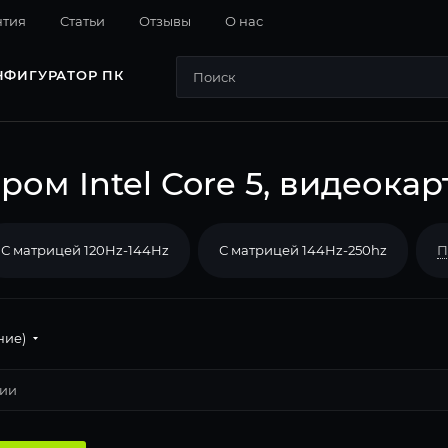
нтия
Cтатьи
Отзывы
О нас
НФИГУРАТОР ПК
ом Intel Core 5, видеокарт
С матрицей 120Hz-144Hz
С матрицей 144Hz-250hz
П
ние)