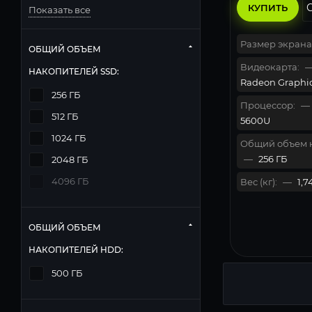
КУПИТЬ
Показать все
Размер экрана
ОБЩИЙ ОБЪЕМ
Видеокарта:
НАКОПИТЕЛЕЙ SSD:
Radeon Graphi
256 ГБ
Процессор:
—
512 ГБ
5600U
1024 ГБ
Общий объем 
—
256 ГБ
2048 ГБ
4096 ГБ
Вес (кг):
—
1,7
ОБЩИЙ ОБЪЕМ
НАКОПИТЕЛЕЙ HDD:
500 ГБ