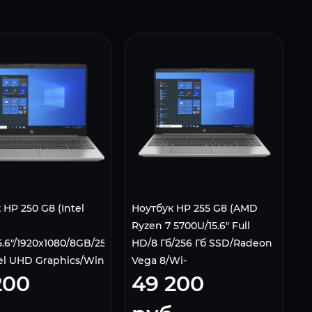
 HP 250 G8 (Intel
Ноутбук HP 255 G8 (AMD
Ryzen 7 5700U/15.6" Full
15.6"/1920x1080/8GB/256GB
HD/8 Гб/256 Гб SSD/Radeon
el UHD Graphics/Win
Vega 8/Wi-
200
49 200
) 3V5F4EA, Silver
Fi/Bluetooth/Cam, DOS)
серый