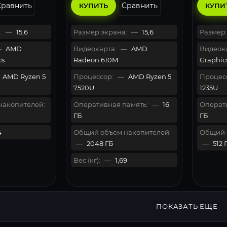
Сравнить
Сравнить
КУПИТЬ
КУПИ
:
—
15,6
Размер экрана:
—
15,6
Размер 
—
AMD
Видеокарта:
—
AMD
Видеока
cs
Radeon 610M
Graphic
AMD Ryzen 5
Процессор:
—
AMD Ryzen 5
Процес
7520U
1235U
накопителей:
Оперативная память:
—
16
Операти
ГБ
ГБ
4
Общий объем накопителей:
Общий 
—
2048 ГБ
—
512 
Вес (кг):
—
1,69
ПОКАЗАТЬ ЕЩЕ