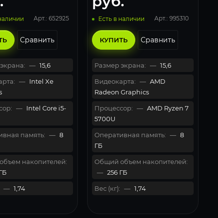
.
руб.
Арт.: 652925
Арт.: 995310
 наличии
Есть в наличии
Сравнить
Сравнить
ТЬ
КУПИТЬ
экрана:
—
15,6
Размер экрана:
—
15,6
рта:
—
Intel Xe
Видеокарта:
—
AMD
s
Radeon Graphics
сор:
—
Intel Core i5-
Процессор:
—
AMD Ryzen 7
5700U
вная память:
—
8
Оперативная память:
—
8
ГБ
объем накопителей:
Общий объем накопителей:
ГБ
—
256 ГБ
—
1,74
Вес (кг):
—
1,74