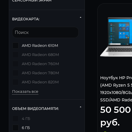
СЕНСОРНЫЙ ЭКРАН
ВИДЕОКАРТА:
AMD Radeon 610M
AMD Radeon 680M
AMD Radeon 760M
AMD Radeon 780M
Ноутбук HP Pr
AMD Radeon 820M
(AMD Ryzen 5 
Показать все
1920x1080/8Gb
SSD/AMD Rade
50 500
7/Wi-Fi/Blueto
ОБЪЕМ ВИДЕОПАМЯТИ:
Pro) Silver, 4K
4 ГБ
руб.
6 ГБ