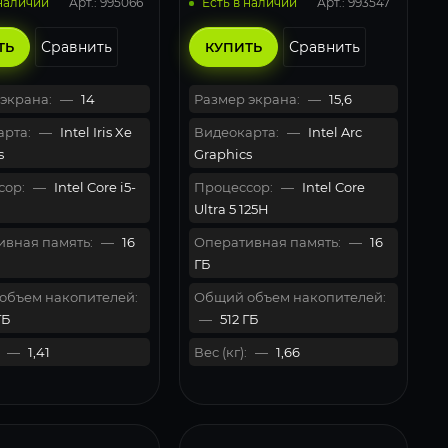
Арт.: 995066
Арт.: 993547
 наличии
Есть в наличии
Сравнить
Сравнить
ТЬ
КУПИТЬ
экрана:
—
14
Размер экрана:
—
15,6
рта:
—
Intel Iris Xe
Видеокарта:
—
Intel Arc
s
Graphics
сор:
—
Intel Core i5-
Процессор:
—
Intel Core
Ultra 5 125H
вная память:
—
16
Оперативная память:
—
16
ГБ
объем накопителей:
Общий объем накопителей:
ГБ
—
512 ГБ
—
1,41
Вес (кг):
—
1,66