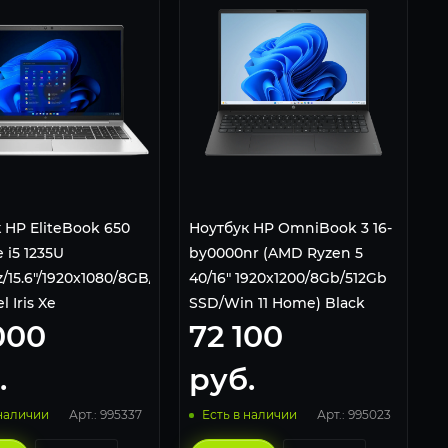
 HP EliteBook 650
Ноутбук HP OmniBook 3 16-
 i5 1235U
by0000nr (AMD Ryzen 5
/15.6"/1920x1080/8GB/512GB
40/16" 1920x1200/8Gb/512Gb
l Iris Xe
SSD/Win 11 Home) Black
000
72 100
s/Wi-
tooth/Windows 11
.
руб.
ver
Арт.: 995337
Арт.: 995023
 наличии
Есть в наличии