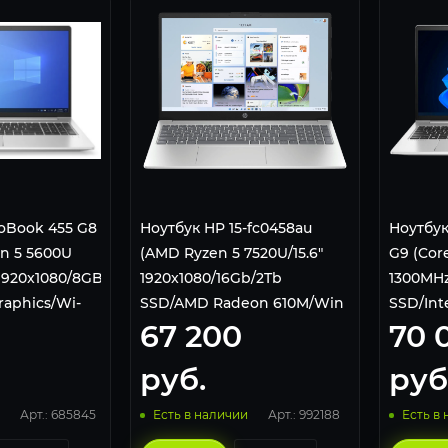
oBook 455 G8
Ноутбук HP 15-fc0458au
Ноутбук
en 5 5600U
(AMD Ryzen 5 7520U/15.6"
G9 (Core
/1920x1080/8GB/256GB
1920x1080/16Gb/2Tb
1300MHz
aphics/Wi-
SSD/AMD Radeon 610M/Win
SSD/Inte
67 200
70 
ro
11 Home) Silver
Graphic
Fi/Blue
руб.
руб
Pro) Sil
Арт.: 685845
Арт.: 992188
Есть в наличии
Есть в