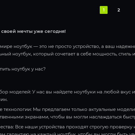
1
2
 своей мечты уже сегодня!
ире ноутбук — это не просто устройство, а ваш надежн
ный ноутбук, который сочетает в себе мощность, стиль и
пить ноутбук у нас?
ор моделей: У нас вы найдете ноутбуки на любой вкус 
ин.
 технологии: Мы предлагаем только актуальные модели
твенными экранами, чтобы вы могли наслаждаться быст
ества: Все наши устройства проходят строгую проверку 
ем гарантию на каждый ноутбук, чтобы вы могли быть ув