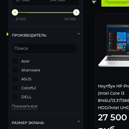
Производит
27 500
541 500
ПРОИЗВОДИТЕЛЬ:
Acer
Alienware
ASUS
Ноутбук HP Pr
Colorful
(Intel Core i3
DELL
8145U/13.3"/1
Показать все
HDD/Intel UHD
27 500
620/Wi-Fi/Blue
Pro) 6EC38ES
РАЗМЕР ЭКРАНА: