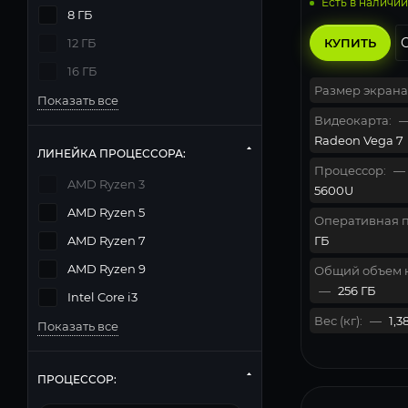
Есть в наличии
8 ГБ
КУПИТЬ
12 ГБ
16 ГБ
Размер экрана
Показать все
Видеокарта:
Radeon Vega 7
ЛИНЕЙКА ПРОЦЕССОРА:
Процессор:
—
AMD Ryzen 3
5600U
AMD Ryzen 5
Оперативная п
ГБ
AMD Ryzen 7
AMD Ryzen 9
Общий объем 
—
256 ГБ
Intel Core i3
Вес (кг):
—
1,3
Показать все
ПРОЦЕССОР: