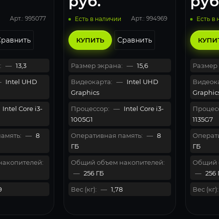
руб.
руб
Арт.: 995077
Арт.: 994969
Есть в наличии
Есть в
Сравнить
Сравнить
КУПИТЬ
КУПИ
:
—
13,3
Размер экрана:
—
15,6
Размер 
—
Intel UHD
Видеокарта:
—
Intel UHD
Видеока
Graphics
Graphic
Intel Core i3-
Процессор:
—
Intel Core i3-
Процес
1005G1
1135G7
амять:
—
8
Оперативная память:
—
8
Операти
ГБ
ГБ
накопителей:
Общий объем накопителей:
Общий 
—
256 ГБ
—
256 
9
Вес (кг):
—
1,78
Вес (кг):