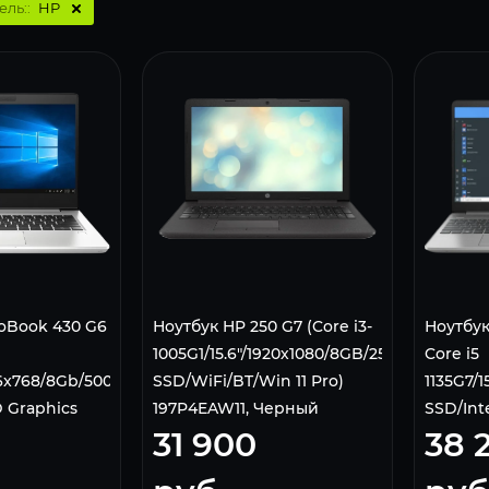
ель::
HP
oBook 430 G6
Ноутбук HP 250 G7 (Core i3-
Ноутбук
1005G1/15.6"/1920х1080/8GB/256GB
Core i5
366x768/8Gb/500Gb
SSD/WiFi/BT/Win 11 Pro)
1135G7/
 Graphics
197P4EAW11, Черный
SSD/Int
31 900
38 
tooth/Win 11
10 Home