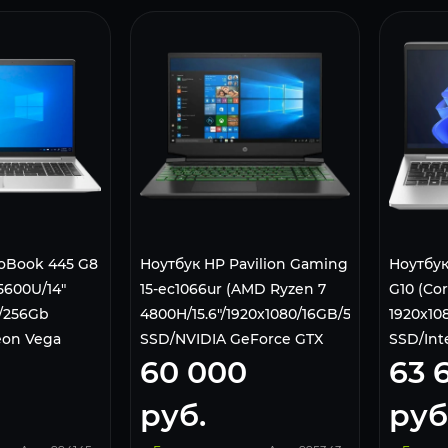
oBook 445 G8
Ноутбук HP Pavilion Gaming
Ноутбук
5600U/14"
15-ec1066ur (AMD Ryzen 7
G10 (Cor
/256Gb
4800H/15.6"/1920x1080/16GB/512GB
1920x10
on Vega
SSD/NVIDIA GeForce GTX
SSD/Inte
60 000
63 
oth/Win 10
1660ti MQ 6GB/Wi-
Graphic
852EA
Fi/Bluetooth/Win10)
Silver
руб.
руб