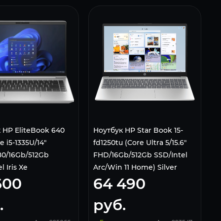
 HP EliteBook 640
Ноутбук HP Star Book 15-
e i5-1335U/14"
fd1250tu (Core Ultra 5/15.6"
80/16Gb/512Gb
FHD/16Gb/512Gb SSD/Intel
l Iris Xe
Arc/Win 11 Home) Silver
600
64 490
s/Win 11 Home)
.
руб.