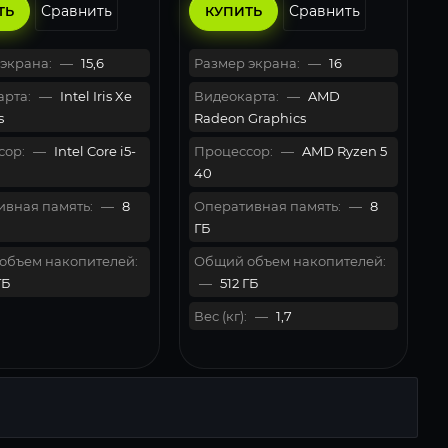
Сравнить
Сравнить
ТЬ
КУПИТЬ
экрана:
—
15,6
Размер экрана:
—
16
рта:
—
Intel Iris Xe
Видеокарта:
—
AMD
s
Radeon Graphics
сор:
—
Intel Core i5-
Процессор:
—
AMD Ryzen 5
40
вная память:
—
8
Оперативная память:
—
8
ГБ
объем накопителей:
Общий объем накопителей:
ГБ
—
512 ГБ
Вес (кг):
—
1,7