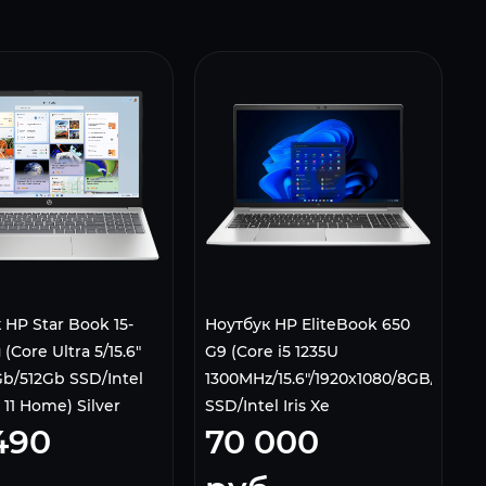
 HP Star Book 15-
Ноутбук HP EliteBook 650
 (Core Ultra 5/15.6"
G9 (Core i5 1235U
b/512Gb SSD/Intel
1300MHz/15.6"/1920x1080/8GB/512GB
11 Home) Silver
SSD/Intel Iris Xe
490
70 000
Graphics/Wi-
Fi/Bluetooth/Windows 11