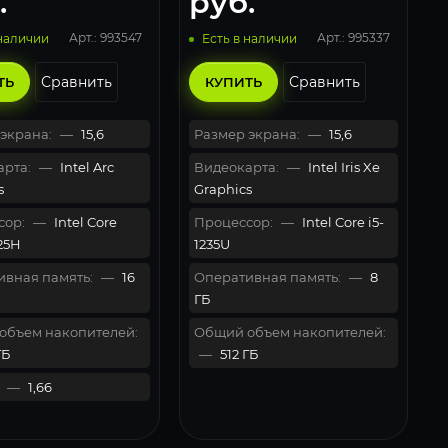
.
руб.
Pro) Silver
Арт.: 993547
Арт.: 995337
 наличии
Есть в наличии
Сравнить
Сравнить
ТЬ
КУПИТЬ
экрана:
—
15,6
Размер экрана:
—
15,6
рта:
—
Intel Arc
Видеокарта:
—
Intel Iris Xe
s
Graphics
сор:
—
Intel Core
Процессор:
—
Intel Core i5-
125H
1235U
вная память:
—
16
Оперативная память:
—
8
ГБ
объем накопителей:
Общий объем накопителей:
ГБ
—
512 ГБ
—
1,66