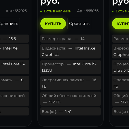
руб.
руб
Арт.: 652925
Арт.: 995066
Есть в наличии
Есть в
Сравнить
Сравнить
КУПИТЬ
КУПИ
:
—
15,6
Размер экрана:
—
14
Размер 
—
Intel Xe
Видеокарта:
—
Intel Iris Xe
Видеока
Graphics
Graphic
Intel Core i5-
Процессор:
—
Intel Core i5-
Процес
1335U
Ultra 5 
амять:
—
8
Оперативная память:
—
16
Операти
ГБ
ГБ
накопителей:
Общий объем накопителей:
Общий 
—
512 ГБ
—
512 
4
Вес (кг):
—
1,41
Вес (кг):