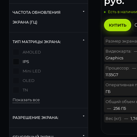
руб.
Есть в наличии
ЧАСТОТА ОБНОВЛЕНИЯ
ЭКРАНА (ГЦ)
КУПИТЬ
Размер экрана
ТИП МАТРИЦЫ ЭКРАНА:
Видеокарта:
AMOLED
Graphics
IPS
Процессор:
—
Mini LED
1135G7
OLED
Оперативная п
TN
ГБ
Показать все
Общий объем 
—
256 ГБ
РАЗРЕШЕНИЕ ЭКРАНА:
Вес (кг):
—
1,7