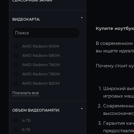
СЕНСОРНЫЙ ЭКРАН
ВИДЕОКАРТА:
Купите ноутбук
В современном м
AMD Radeon 610M
вы ищете идеаль
AMD Radeon 680M
AMD Radeon 760M
Почему стоит ку
AMD Radeon 780M
AMD Radeon 820M
Широкий выб
Показать все
игровых маш
Современные
ОБЪЕМ ВИДЕОПАМЯТИ:
высококачес
4 ГБ
Гарантия кач
6 ГБ
предоставля