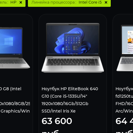
ель::
HP
Линейка процессора::
Intel Core i5
 G8 (Intel
Ноутбук HP EliteBook 640
Ноутбук
G10 (Core i5-1335U/14"
fd1250tu
920x1080/8GB/256GB
1920x1080/16Gb/512Gb
FHD/16G
 Graphics/Win
SSD/Intel Iris Xe
Arc/Win 
63 600
64 
EA, Silver
Graphics/Win 11 Home)
Silver