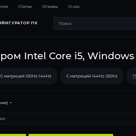
нтия
Cтатьи
Отзывы
О нас
НФИГУРАТОР ПК
ом Intel Core i5, Windows 
С матрицей 120Hz-144Hz
С матрицей 144Hz-250hz
П
ние)