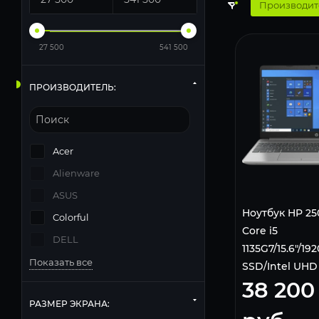
Производит
27 500
541 500
ПРОИЗВОДИТЕЛЬ:
Acer
Alienware
ASUS
Ноутбук HP 250
Colorful
Core i5
DELL
1135G7/15.6"/1
Показать все
SSD/Intel UHD
38 200
10 Home) 3V5F4
РАЗМЕР ЭКРАНА: