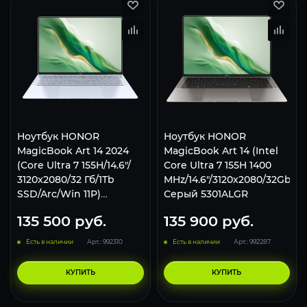
Ноутбук HONOR
Ноутбук HONOR
MagicBook Art 14 2024
MagicBook Art 14 (Intel
(Core Ultra 7 155H/14.6"/
Core Ultra 7 155H 1400
3120x2080/32 Гб/1Tb
MHz/14.6"/3120x2080/32Gb/2T
SSD/Arc/Win 11P)
Серый 5301ALGR
5301AKRW White
135 500
руб.
135 900
руб.
Есть в наличии
Арт.: 992310
Есть в наличии
Арт.: 992287
КУПИТЬ
КУПИТЬ