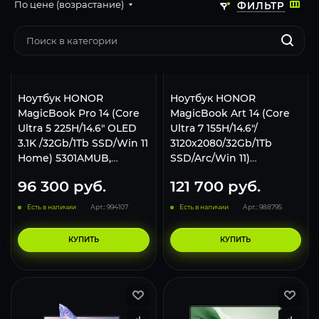
По цене (возрастание)
ФИЛЬТР
Ноутбук HONOR
Ноутбук HONOR
MagicBook Pro 14 (Core
MagicBook Art 14 (Core
Ultra 5 225H/14.6" OLED
Ultra 7 155H/14.6"/
3.1K /32Gb/1Tb SSD/Win 11
3120x2080/32Gb/1Tb
Home) 5301AMUB,
SSD/Arc/Win 11)
Космический серый
5301AKRW White
96 300
руб.
121 700
руб.
Есть в наличии
Арт.: 994107
Есть в наличии
Арт.: 988795
КУПИТЬ
КУПИТЬ