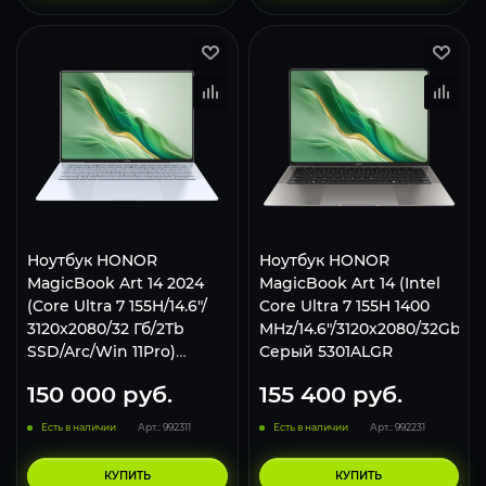
Ноутбук HONOR
Ноутбук HONOR
MagicBook Art 14 2024
MagicBook Art 14 (Intel
(Core Ultra 7 155H/14.6"/
Core Ultra 7 155H 1400
3120x2080/32 Гб/2Tb
MHz/14.6"/3120x2080/32Gb/4T
SSD/Arc/Win 11Pro)
Серый 5301ALGR
5301AKRW White
150 000
руб.
155 400
руб.
Есть в наличии
Арт.: 992311
Есть в наличии
Арт.: 992231
КУПИТЬ
КУПИТЬ