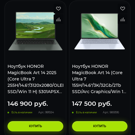
Ноутбук HONOR
Ноутбук HONOR
MagicBook Art 14 2025
MagicBook Art 14 (Core
(Core Ultra 7
Ultra 7
255H/14.6"/3120x2080/OLED/32Gb/1Tb
155H/14.6"/3K/32Gb/2Tb
SSD/Win 11 H) 5301APSX
SSD/Arc Graphics/Win 11
Green
Home) White
146 900
руб.
147 500
руб.
Есть в наличии
Арт.: 991554
Есть в наличии
Арт.: 989395
КУПИТЬ
КУПИТЬ