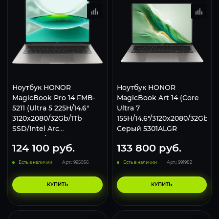
Ноутбук HONOR
Ноутбук HONOR
MagicBook Pro 14 FMB-
MagicBook Art 14 (Core
5211 (Ultra 5 225H/14.6"
Ultra 7
3120x2080/32Gb/1Tb
155H/14.6"/3120x2080/32Gb/2
SSD/Intel Arc
Серый 5301ALGR
Graphics/Win 11 Home)
124 100
руб.
133 800
руб.
5301ANSG Серый
Есть в наличии
Арт.: 995056
Есть в наличии
Арт.: 991982
КУПИТЬ
КУПИТЬ