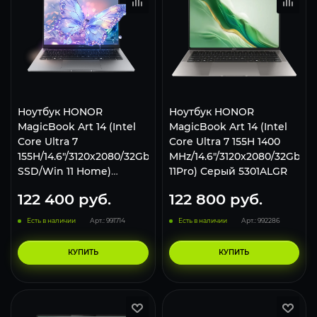
Ноутбук HONOR
Ноутбук HONOR
MagicBook Art 14 (Intel
MagicBook Art 14 (Intel
Core Ultra 7
Core Ultra 7 155H 1400
155H/14.6"/3120x2080/32Gb/1Tb
MHz/14.6"/3120x2080/32Gb/1
SSD/Win 11 Home)
11Pro) Серый 5301ALGR
Серый 5301ALGR
122 400
руб.
122 800
руб.
Есть в наличии
Арт.: 991714
Есть в наличии
Арт.: 992286
КУПИТЬ
КУПИТЬ