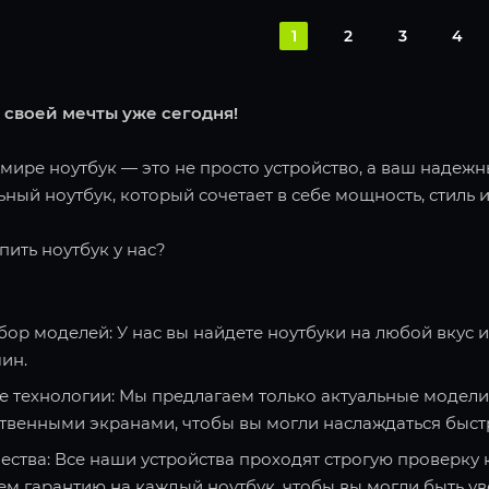
1
2
3
4
 своей мечты уже сегодня!
ире ноутбук — это не просто устройство, а ваш надежн
ный ноутбук, который сочетает в себе мощность, стиль и
пить ноутбук у нас?
ор моделей: У нас вы найдете ноутбуки на любой вкус 
ин.
 технологии: Мы предлагаем только актуальные модели
твенными экранами, чтобы вы могли наслаждаться быст
ества: Все наши устройства проходят строгую проверку 
ем гарантию на каждый ноутбук, чтобы вы могли быть ув