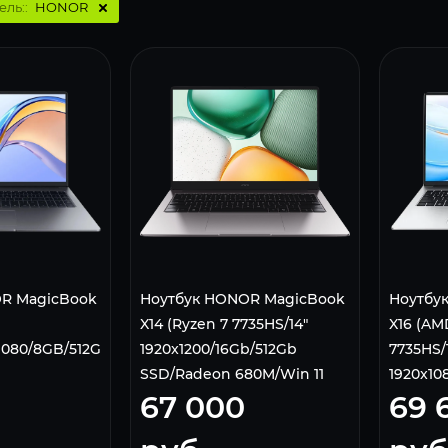
ель::
HONOR
R MagicBook
Ноутбук HONOR MagicBook
Ноутбу
X14 (Ryzen 7 7735HS/14"
X16 (AM
x1080/8GB/512GB
1920x1200/16Gb/512Gb
7735HS/1
SSD/Radeon 680M/Win 11
1920x10
67 000
69 
Home) 5301AQKL Серый
SSD/AM
11 Home