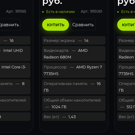
руб.
руб
Арт.: 991165
Арт.: 995061
Есть в наличии
Есть в
Сравнить
Сравнить
КУПИТЬ
КУПИ
:
—
16
Размер экрана:
—
14
Размер 
—
Intel UHD
Видеокарта:
—
AMD
Видеока
Radeon 680M
Radeon
Intel Core i3-
Процессор:
—
AMD Ryzen 7
Процес
7735HS
7735HS
амять:
—
8
Оперативная память:
—
16
Операти
ГБ
ГБ
накопителей:
Общий объем накопителей:
Общий 
—
1024 ГБ
—
512 
8
Вес (кг):
—
1,43
Вес (кг):