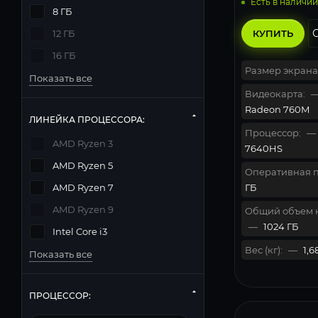
Есть в наличии
8 ГБ
КУПИТЬ
12 ГБ
16 ГБ
Размер экрана
Показать все
Видеокарта:
Radeon 760M
ЛИНЕЙКА ПРОЦЕССОРА:
Процессор:
—
AMD Ryzen 3
7640HS
AMD Ryzen 5
Оперативная п
ГБ
AMD Ryzen 7
AMD Ryzen 9
Общий объем 
—
1024 ГБ
Intel Core i3
Вес (кг):
—
1,6
Показать все
ПРОЦЕССОР: