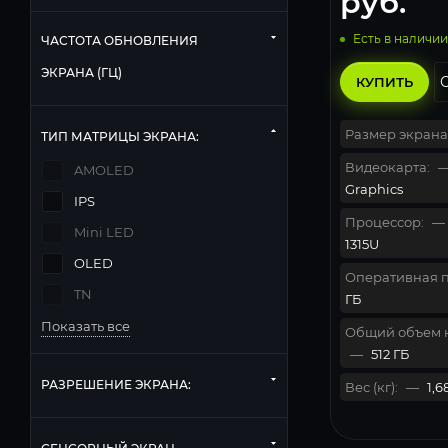
руб.
Есть в наличии
ЧАСТОТА ОБНОВЛЕНИЯ
ЭКРАНА (ГЦ)
КУПИТЬ
Размер экрана
ТИП МАТРИЦЫ ЭКРАНА:
Видеокарта:
AMOLED
Graphics
IPS
Процессор:
—
Mini LED
1315U
OLED
Оперативная п
TN
ГБ
Показать все
Общий объем 
—
512 ГБ
РАЗРЕШЕНИЕ ЭКРАНА:
Вес (кг):
—
1,6