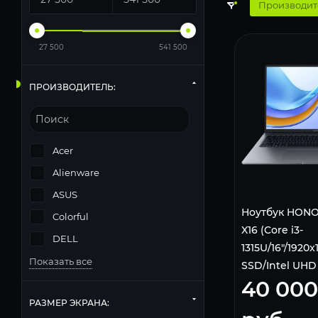
Производит
27 500
541 500
ПРОИЗВОДИТЕЛЬ:
Acer
Alienware
ASUS
Ноутбук HONO
Colorful
X16 (Core i3-
DELL
1315U/16"/1920
Показать все
SSD/Intel UHD
40 000
Graphics/DOS)
РАЗМЕР ЭКРАНА: