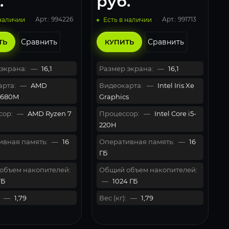
.
руб.
Арт.: 994226
Арт.: 991713
 наличии
Есть в наличии
Сравнить
Сравнить
ТЬ
КУПИТЬ
экрана:
—
16,1
Размер экрана:
—
16,1
рта:
—
AMD
Видеокарта:
—
Intel Iris Xe
 680M
Graphics
сор:
—
AMD Ryzen 7
Процессор:
—
Intel Core i5-
220H
вная память:
—
16
Оперативная память:
—
16
ГБ
объем накопителей:
Общий объем накопителей:
ГБ
—
1024 ГБ
—
1,79
Вес (кг):
—
1,79