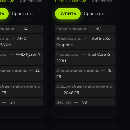
Арт.: 988265
Арт.: 991995
 наличии
Есть в наличии
Сравнить
Сравнить
ТЬ
КУПИТЬ
экрана:
—
14
Размер экрана:
—
16,1
рта:
—
AMD
Видеокарта:
—
Intel Iris Xe
 780M
Graphics
сор:
—
AMD Ryzen 7
Процессор:
—
Intel Core i5
220H
вная память:
—
32
Оперативная память:
—
16
ГБ
объем накопителей:
Общий объем накопителей:
 ГБ
—
2048 ГБ
—
1,34
Вес (кг):
—
1,79