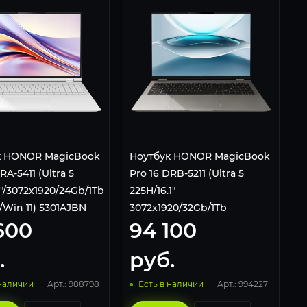
к HONOR MagicBook
Ноутбук HONOR MagicBook
RA-5411 (Ultra 5
Pro 16 DRB-5211 (Ultra 5
1"/3072x1920/24Gb/1Tb
225H/16.1"
/Win 11) 5301AJBN
3072x1920/32Gb/1Tb
600
94 100
SSD/Intel Arc Graphics/Win
11 Home) 5301ANSG Серый
.
руб.
Арт.: 988798
Арт.: 994227
 наличии
Есть в наличии