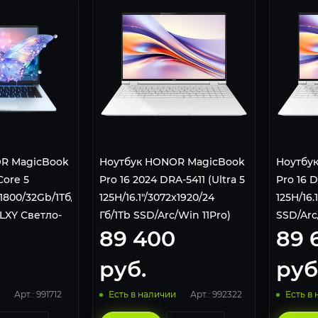
R MagicBook
Ноутбук HONOR MagicBook
Ноутбу
Core 5
Pro 16 2024 DRA-5411 (Ultra 5
Pro 16 D
x1800/32Gb/1Тб/Win
125H/16.1"/3072x1920/24
125H/16.
ALXY Светло-
Гб/1Tb SSD/Arc/Win 11Pro)
SSD/Arc
89 400
89 
5301AJBN White
White
руб.
руб
Арт.: 991712
Арт.: 992322
Есть в наличии
Есть в