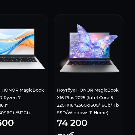
к HONOR MagicBook
Ноутбук HONOR MagicBook
D Ryzen 7
X16 Plus 2025 (Intel Core 5
6.1"
220H/16"/2560x1600/16Gb/1Tb
80/16Gb/512Gb
SSD/Windows 11 Home)
600
74 200
D Radeon 680M/Win
Серый 5301ALYM
) Серебристый