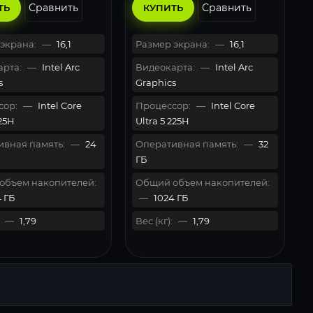
Сравнить
Сравнить
ТЬ
КУПИТЬ
экрана:
—
16,1
Размер экрана:
—
16,1
рта:
—
Intel Arc
Видеокарта:
—
Intel Arc
s
Graphics
сор:
—
Intel Core
Процессор:
—
Intel Core
125H
Ultra 5 225H
вная память:
—
24
Оперативная память:
—
32
ГБ
объем накопителей:
Общий объем накопителей:
 ГБ
—
1024 ГБ
—
1,79
Вес (кг):
—
1,79