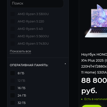
AMD Ryzen 3 5300U
AMD Ryzen 5 220
AMD Ryzen 5 40
AMD Ryzen 5 5600U
AMD Ryzen 5 7430U
Показать все
Ноутбук HONO
X14 Plus 2025 (
ОПЕРАТИВНАЯ ПАМЯТЬ:
220H/14"/2880
11 Home) 5301
8 ГБ
88 800
голубой.
12 ГБ
16 ГБ
руб.
24 ГБ
Есть в наличии
32 ГБ