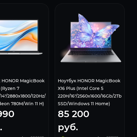
к HONOR MagicBook
Ноутбук HONOR MagicBook
 (Ryzen 7
X16 Plus (Intel Core 5
14"/2880x1800/120Hz/32Gb/1Tb
220H/16"/2560x1600/16Gb/2Tb
eon 780M/Win 11 H)
SSD/Windows 11 Home)
990
85 200
ME
Серый 5301ALYM
.
руб.