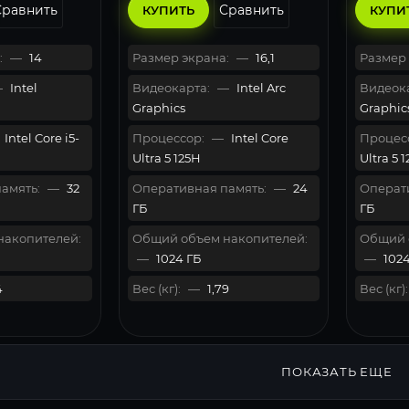
Сравнить
Сравнить
КУПИТЬ
КУПИ
:
—
14
Размер экрана:
—
16,1
Размер 
—
Intel
Видеокарта:
—
Intel Arc
Видеока
Graphics
Graphic
Intel Core i5-
Процессор:
—
Intel Core
Процес
Ultra 5 125H
Ultra 5 
амять:
—
32
Оперативная память:
—
24
Операти
ГБ
ГБ
накопителей:
Общий объем накопителей:
Общий 
—
1024 ГБ
—
1024
4
Вес (кг):
—
1,79
Вес (кг):
ПОКАЗАТЬ ЕЩЕ