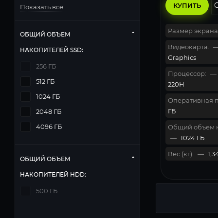
КУПИТЬ
Показать все
Размер экрана
ОБЩИЙ ОБЪЕМ
Видеокарта:
НАКОПИТЕЛЕЙ SSD:
Graphics
256 ГБ
Процессор:
—
512 ГБ
220H
1024 ГБ
Оперативная п
ГБ
2048 ГБ
4096 ГБ
Общий объем 
—
1024 ГБ
Вес (кг):
—
1,3
ОБЩИЙ ОБЪЕМ
НАКОПИТЕЛЕЙ HDD:
500 ГБ