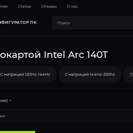
нтия
Cтатьи
Отзывы
О нас
НФИГУРАТОР ПК
картой Intel Arc 140T
С матрицей 120Hz-144Hz
С матрицей 144Hz-250hz
П
ние)