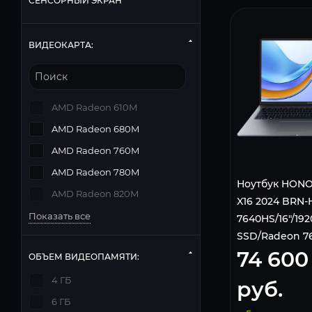
СЕНСОРНЫЙ ЭКРАН
ВИДЕОКАРТА:
AMD Radeon 610M
AMD Radeon 680M
AMD Radeon 760M
AMD Radeon 780M
Ноутбук HONO
AMD Radeon 820M
X16 2024 BRN-
Показать все
7640HS/16"/192
SSD/Radeon 76
74 600
Silver
ОБЪЕМ ВИДЕОПАМЯТИ:
4 ГБ
руб.
6 ГБ