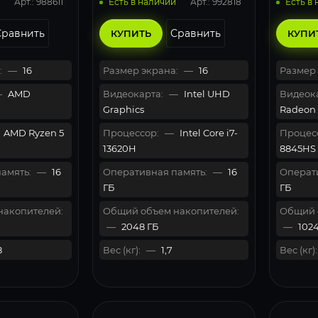
Арт.: 988611
Арт.: 992818
Есть в наличии
Есть в
Сравнить
Сравнить
КУПИТЬ
КУПИ
:
—
16
Размер экрана:
—
16
Размер 
—
AMD
Видеокарта:
—
Intel UHD
Видеока
Graphics
Radeon
AMD Ryzen 5
Процессор:
—
Intel Core i7-
Процес
13620H
8845HS
амять:
—
16
Оперативная память:
—
16
Операти
ГБ
ГБ
накопителей:
Общий объем накопителей:
Общий 
—
2048 ГБ
—
1024
8
Вес (кг):
—
1,7
Вес (кг):