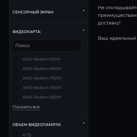
Не откладывайте
СЕНСОРНЫЙ ЭКРАН
преимуществами
доставку!
ВИДЕОКАРТА:
Ваш идеальный 
AMD Radeon 610M
AMD Radeon 680M
AMD Radeon 760M
AMD Radeon 780M
AMD Radeon 820M
Показать все
ОБЪЕМ ВИДЕОПАМЯТИ:
4 ГБ