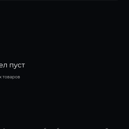
ел пуст
х товаров