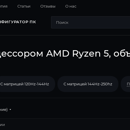
нтия
Cтатьи
Отзывы
О нас
НФИГУРАТОР ПК
ессором AMD Ryzen 5, объ
С матрицей 120Hz-144Hz
С матрицей 144Hz-250hz
П
ние)