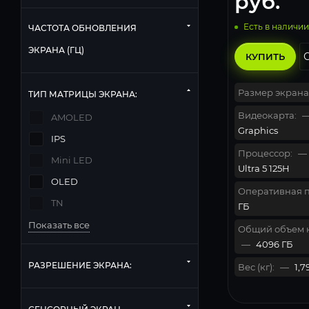
руб.
Есть в наличии
ЧАСТОТА ОБНОВЛЕНИЯ
ЭКРАНА (ГЦ)
КУПИТЬ
Размер экрана
ТИП МАТРИЦЫ ЭКРАНА:
Видеокарта:
AMOLED
Graphics
IPS
Процессор:
—
Mini LED
Ultra 5 125H
OLED
Оперативная п
TN
ГБ
Показать все
Общий объем 
—
4096 ГБ
РАЗРЕШЕНИЕ ЭКРАНА:
Вес (кг):
—
1,7