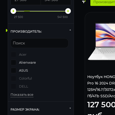
Производит
27 500
541 500
ПРОИЗВОДИТЕЛЬ:
Acer
Alienware
ASUS
Ноутбук HONO
Colorful
Pro 16 2024 DRA
DELL
125H/16.1"/3072
Показать все
Гб/4Tb SSD/Arc
127 50
5301AJBN Whi
РАЗМЕР ЭКРАНА: