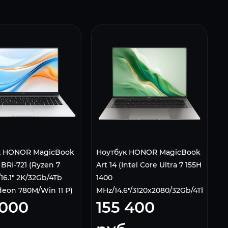
к HONOR MagicBook
Ноутбук HONOR MagicBook
 BRI-721 (Ryzen 7
Art 14 (Intel Core Ultra 7 155H
16.1" 2K/32Gb/4Tb
1400
eon 780M/Win 11 P)
MHz/14.6"/3120x2080/32Gb/4Tb/
 000
155 400
Серый 5301ALGR