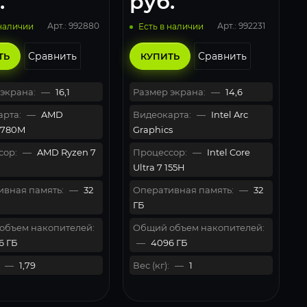
.
руб.
Арт.: 992880
Арт.: 992231
 наличии
Есть в наличии
Сравнить
Сравнить
ТЬ
КУПИТЬ
экрана:
—
16,1
Размер экрана:
—
14,6
рта:
—
AMD
Видеокарта:
—
Intel Arc
 780M
Graphics
сор:
—
AMD Ryzen 7
Процессор:
—
Intel Core
Ultra 7 155H
вная память:
—
32
Оперативная память:
—
32
ГБ
объем накопителей:
Общий объем накопителей:
6 ГБ
—
4096 ГБ
—
1,79
Вес (кг):
—
1