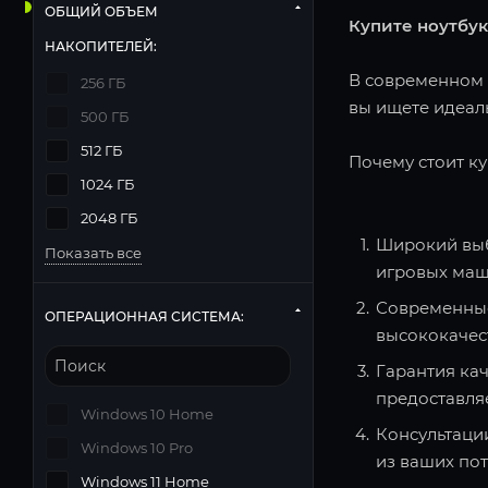
ОБЩИЙ ОБЪЕМ
Купите ноутбук
НАКОПИТЕЛЕЙ:
В современном м
256 ГБ
вы ищете идеаль
500 ГБ
512 ГБ
Почему стоит ку
1024 ГБ
2048 ГБ
Широкий выб
Показать все
игровых маш
Современные
ОПЕРАЦИОННАЯ СИСТЕМА:
высококачес
Гарантия кач
предоставля
Windows 10 Home
Консультаци
Windows 10 Pro
из ваших по
Windows 11 Home