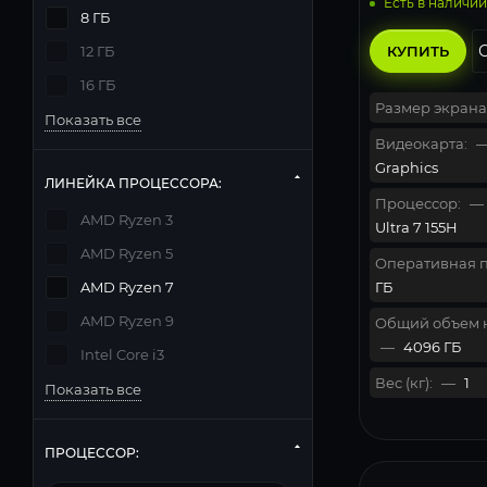
Есть в наличии
8 ГБ
КУПИТЬ
12 ГБ
16 ГБ
Размер экрана
Показать все
Видеокарта:
Graphics
ЛИНЕЙКА ПРОЦЕССОРА:
Процессор:
—
AMD Ryzen 3
Ultra 7 155H
AMD Ryzen 5
Оперативная п
ГБ
AMD Ryzen 7
AMD Ryzen 9
Общий объем 
—
4096 ГБ
Intel Core i3
Вес (кг):
—
1
Показать все
ПРОЦЕССОР: