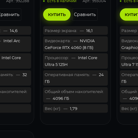
Арт.: 992288
Арт.: 993004
Есть в наличии
Есть в
Сравнить
Сравнить
КУПИТЬ
КУПИ
:
—
14,6
Размер экрана:
—
16,1
Размер 
—
Intel Arc
Видеокарта:
—
NVIDIA
Видеока
GeForce RTX 4060 (8 ГБ)
Graphic
Intel Core
Процессор:
—
Intel Core
Процес
Ultra 5 125H
Ultra 7 
амять:
—
32
Оперативная память:
—
24
Операти
ГБ
ГБ
накопителей:
Общий объем накопителей:
Общий 
—
4096 ГБ
—
409
Вес (кг):
—
1,79
Вес (кг):