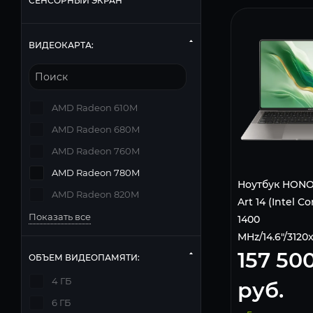
СЕНСОРНЫЙ ЭКРАН
ВИДЕОКАРТА:
AMD Radeon 610M
AMD Radeon 680M
AMD Radeon 760M
AMD Radeon 780M
Ноутбук HONO
AMD Radeon 820M
Art 14 (Intel Co
Показать все
1400
MHz/14.6"/312
157 50
Серый 5301AL
ОБЪЕМ ВИДЕОПАМЯТИ:
4 ГБ
руб.
6 ГБ