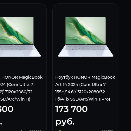
к HONOR MagicBook
Ноутбук HONOR MagicBook
024 (Core Ultra 7
Art 14 2024 (Core Ultra 7
6"/ 3120x2080/32
155H/14.6"/ 3120x2080/32
SD/Arc/Win 11)
Гб/4Tb SSD/Arc/Win 11Pro)
 300
173 700
RW White
5301AKRW White
.
руб.