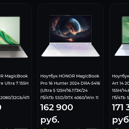
R MagicBook
Ноутбук HONOR MagicBook
Ноутбу
re Ultra 7 155H
Pro 16 Hunter 2024 DRA-5416
Art 14 2
(Ultra 5 125H/16.1"/3K/24
155H/14.
0x2080/32Gb/4Tb/Win11Pro
Гб/4Tb SSD/RTX 4060/Win 11
Гб/4Tb S
0
162 900
171
GR
Pro) 5301AJYK White
5301AK
руб.
руб