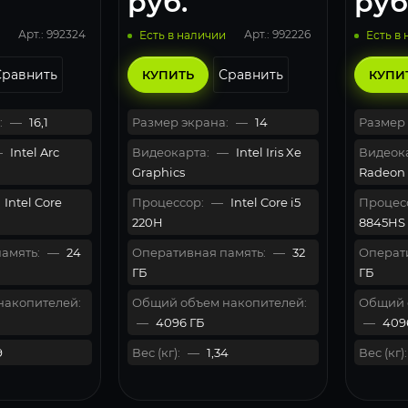
руб.
руб
Арт.: 992324
Арт.: 992226
Есть в наличии
Есть в
Сравнить
Сравнить
КУПИТЬ
КУПИ
:
—
16,1
Размер экрана:
—
14
Размер 
—
Intel Arc
Видеокарта:
—
Intel Iris Xe
Видеока
Graphics
Radeon
Intel Core
Процессор:
—
Intel Core i5
Процес
220H
8845HS
амять:
—
24
Оперативная память:
—
32
Операти
ГБ
ГБ
накопителей:
Общий объем накопителей:
Общий 
—
4096 ГБ
—
409
9
Вес (кг):
—
1,34
Вес (кг):