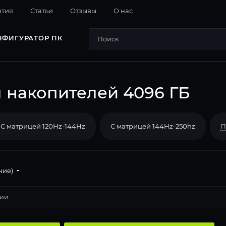
нтия
Cтатьи
Отзывы
О нас
НФИГУРАТОР ПК
 накопителей 4096 ГБ
С матрицей 120Hz-144Hz
С матрицей 144Hz-250hz
П
ние)