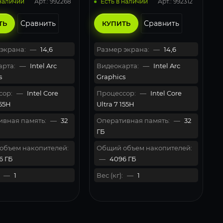
Арт.: 992268
Арт.: 992312
 наличии
Есть в наличии
Сравнить
Сравнить
ТЬ
КУПИТЬ
экрана:
—
14,6
Размер экрана:
—
14,6
рта:
—
Intel Arc
Видеокарта:
—
Intel Arc
s
Graphics
сор:
—
Intel Core
Процессор:
—
Intel Core
155H
Ultra 7 155H
вная память:
—
32
Оперативная память:
—
32
ГБ
объем накопителей:
Общий объем накопителей:
6 ГБ
—
4096 ГБ
—
1
Вес (кг):
—
1