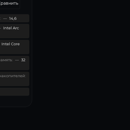
Сравнить
:
—
14,6
—
Intel Arc
Intel Core
амять:
—
32
накопителей: