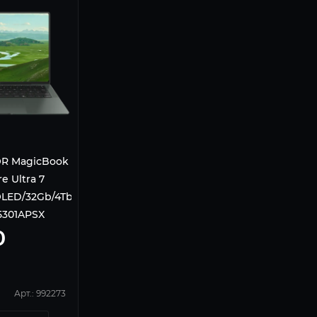
R MagicBook
re Ultra 7
/OLED/32Gb/4Tb
 5301APSX
0
Арт.: 992273