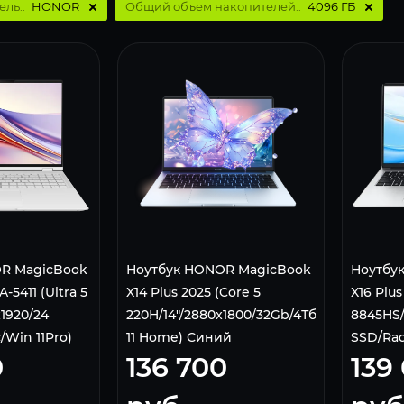
ель::
HONOR
Общий объем накопителей::
4096 ГБ
R MagicBook
Ноутбук HONOR MagicBook
Ноутбу
-5411 (Ultra 5
X14 Plus 2025 (Core 5
X16 Plus
x1920/24
220H/14"/2880x1800/32Gb/4Тб/Win
8845HS/
/Win 11Pro)
11 Home) Синий
SSD/Rad
0
136 700
139
te