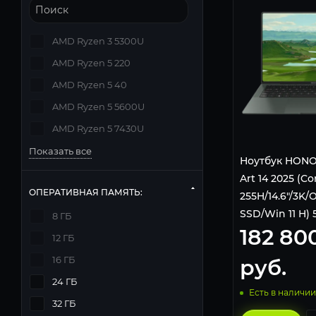
AMD Ryzen 3 5300U
AMD Ryzen 5 220
AMD Ryzen 5 40
AMD Ryzen 5 5600U
AMD Ryzen 5 7430U
Показать все
Ноутбук HONO
Art 14 2025 (Co
ОПЕРАТИВНАЯ ПАМЯТЬ:
255H/14.6"/3K
SSD/Win 11 H)
8 ГБ
182 80
Green
12 ГБ
16 ГБ
руб.
24 ГБ
Есть в наличии
32 ГБ