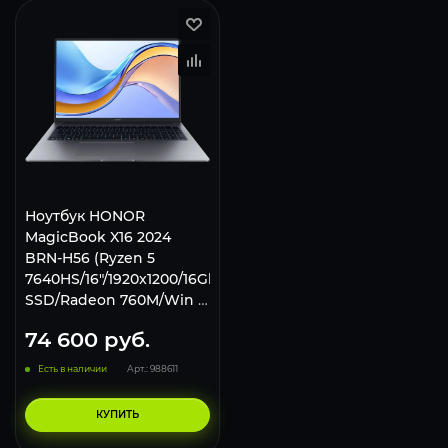
Ноутбук HONOR
MagicBook X16 2024
BRN-H56 (Ryzen 5
7640HS/16"/1920x1200/16Gb/1Tb
SSD/Radeon 760M/Win 11
H) Silver
74 600
руб.
Есть в наличии
Арт.: 988611
КУПИТЬ