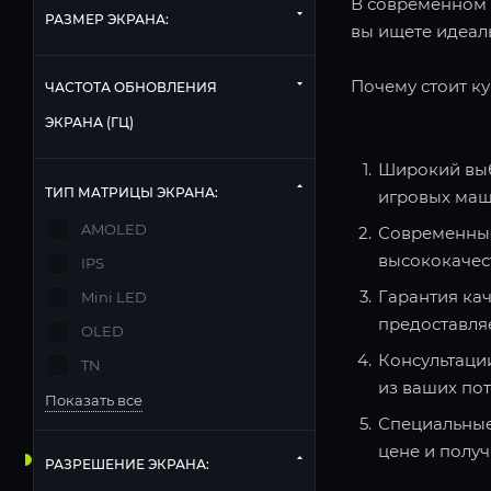
В современном м
РАЗМЕР ЭКРАНА:
вы ищете идеаль
Почему стоит ку
ЧАСТОТА ОБНОВЛЕНИЯ
ЭКРАНА (ГЦ)
Широкий выб
ТИП МАТРИЦЫ ЭКРАНА:
игровых маш
AMOLED
Современные
высококачес
IPS
Гарантия кач
Mini LED
предоставля
OLED
Консультаци
TN
из ваших по
Показать все
Специальные
цене и полу
РАЗРЕШЕНИЕ ЭКРАНА: