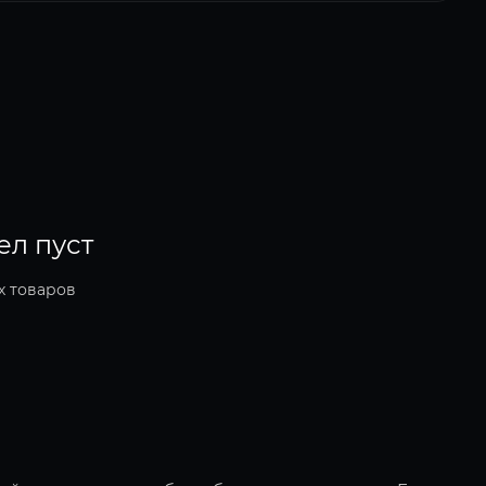
ел пуст
х товаров