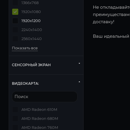
1366x768
Не откладывайте
1920x1080
преимуществами
1920x1200
доставку!
2240x1400
Ваш идеальный 
2560x1440
Показать все
СЕНСОРНЫЙ ЭКРАН
ВИДЕОКАРТА:
AMD Radeon 610M
AMD Radeon 680M
AMD Radeon 760M