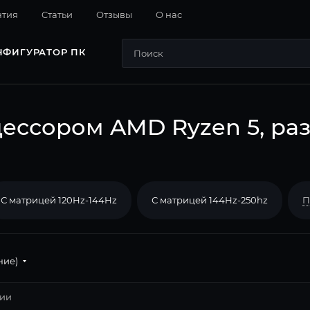
нтия
Cтатьи
Отзывы
О нас
НФИГУРАТОР ПК
ессором AMD Ryzen 5, ра
С матрицей 120Hz-144Hz
С матрицей 144Hz-250hz
П
ние)