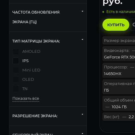
руб.
Есть в наличии
ЧАСТОТА ОБНОВЛЕНИЯ
ЭКРАНА (ГЦ)
КУПИТЬ
Размер экрана
ТИП МАТРИЦЫ ЭКРАНА:
Видеокарта:
AMOLED
GeForce RTX 506
IPS
Процессор:
—
Mini LED
14650HX
OLED
Оперативная п
TN
ГБ
Показать все
Общий объем 
—
1024 ГБ
РАЗРЕШЕНИЕ ЭКРАНА:
Вес (кг):
—
2,2