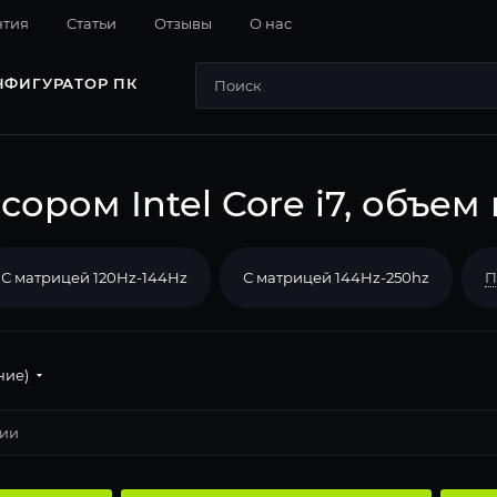
нтия
Cтатьи
Отзывы
О нас
НФИГУРАТОР ПК
ором Intel Core i7, объем
С матрицей 120Hz-144Hz
С матрицей 144Hz-250hz
П
ние)