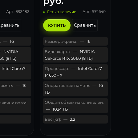
руб.
Арт.: 992482
Арт.: 992640
Есть в наличии
Сравнить
Сравнить
КУПИТЬ
:
—
16
Размер экрана:
—
16
—
NVIDIA
Видеокарта:
—
NVIDIA
0 (8 ГБ)
GeForce RTX 5060 (8 ГБ)
Intel Core i7-
Процессор:
—
Intel Core i7-
14650HX
амять:
—
16
Оперативная память:
—
16
ГБ
накопителей:
Общий объем накопителей:
—
1024 ГБ
Вес (кг):
—
2,2