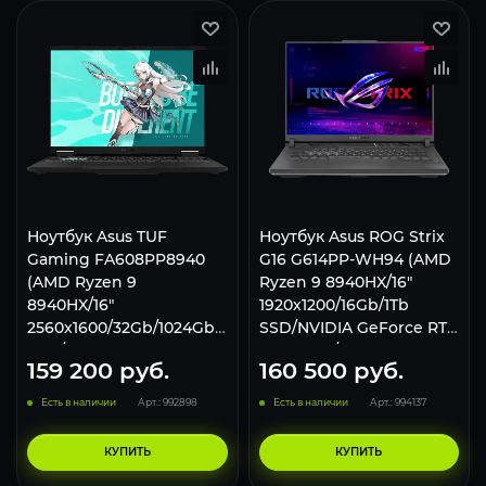
Ноутбук Asus TUF
Ноутбук Asus ROG Strix
Gaming FA608PP8940
G16 G614PP-WH94 (AMD
(AMD Ryzen 9
Ryzen 9 8940HX/16"
8940HX/16"
1920x1200/16Gb/1Tb
2560x1600/32Gb/1024Gb
SSD/NVIDIA GeForce RTX
SSD/NVIDIA GeForce RTX
5070 8Gb/Win 11 Home)
159 200
руб.
160 500
руб.
5070 8Gb/Win 11 Pro)
Gray
Gray
Есть в наличии
Арт.: 992898
Есть в наличии
Арт.: 994137
КУПИТЬ
КУПИТЬ