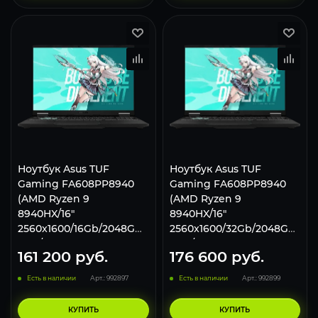
Ноутбук Asus TUF
Ноутбук Asus TUF
Gaming FA608PP8940
Gaming FA608PP8940
(AMD Ryzen 9
(AMD Ryzen 9
8940HX/16"
8940HX/16"
2560x1600/16Gb/2048Gb
2560x1600/32Gb/2048Gb
SSD/NVIDIA GeForce RTX
SSD/NVIDIA GeForce RTX
161 200
руб.
176 600
руб.
5070 8Gb/Win 11 Pro)
5070 8Gb/Win 11 Pro)
Gray
Gray
Есть в наличии
Арт.: 992897
Есть в наличии
Арт.: 992899
КУПИТЬ
КУПИТЬ