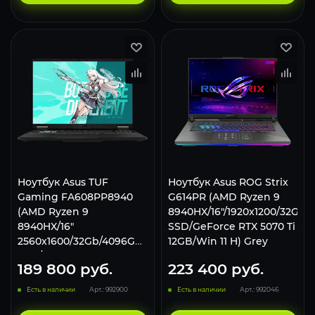
Ноутбук Asus TUF
Ноутбук Asus ROG Strix
Gaming FA608PP8940
G614PR (AMD Ryzen 9
(AMD Ryzen 9
8940HX/16"/1920x1200/32GB/
8940HX/16"
SSD/GeForce RTX 5070 Ti
2560x1600/32Gb/4096Gb
12GB/Win 11 H) Grey
SSD/NVIDIA GeForce RTX
189 800
руб.
223 400
руб.
5070 8Gb/Win 11 Pro)
Gray
Есть в наличии
Арт.: 992900
Есть в наличии
Арт.: 992046