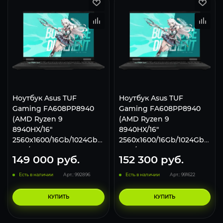
Ноутбук Asus TUF
Ноутбук Asus TUF
Gaming FA608PP8940
Gaming FA608PP8940
(AMD Ryzen 9
(AMD Ryzen 9
8940HX/16"
8940HX/16"
2560x1600/16Gb/1024Gb
2560x1600/16Gb/1024Gb
SSD/NVIDIA GeForce RTX
SSD/NVIDIA GeForce RTX
149 000
руб.
152 300
руб.
5070 8Gb/Win 11 Pro)
5070 8Gb/Win 11 Home)
Gray
Gray
Есть в наличии
Арт.: 992896
Есть в наличии
Арт.: 991622
КУПИТЬ
КУПИТЬ