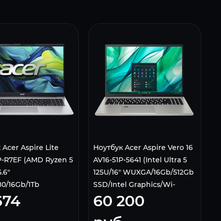
Acer Aspire Lite
Ноутбук Acer Aspire Vero 16
P-R7EF (AMD Ryzen 5
AV16-51P-5641 (Intel Ultra 5
.6"
125U/16" WUXGA/16Gb/512Gb
80/16Gb/1Tb
SSD/Intel Graphics/Wi-
674
60 200
D Radeon
Fi/Bluetooth/Win 11 Home)
/Win 11 Pro) Silver
Gray