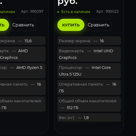
.
руб.
Арт.: 995097
Арт.: 995022
 наличии
Есть в наличии
Сравнить
Сравнить
ТЬ
КУПИТЬ
экрана:
—
15,6
Размер экрана:
—
16
рта:
—
AMD
Видеокарта:
—
Intel UHD
Graphics
Graphics
сор:
—
AMD Ryzen 5
Процессор:
—
Intel Core
Ultra 5 125U
вная память:
—
16
Оперативная память:
—
16
ГБ
объем накопителей:
Общий объем накопителей:
 ГБ
—
512 ГБ
Вес (кг):
—
1,8