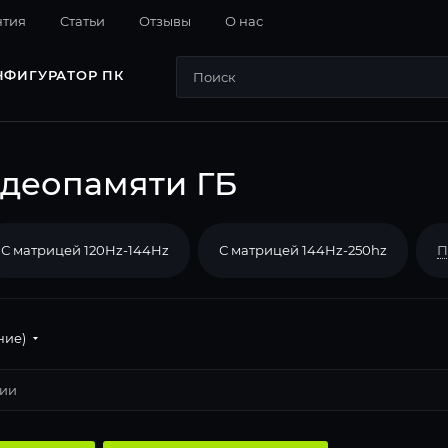
нтия
Cтатьи
Отзывы
О нас
НФИГУРАТОР ПК
идеопамяти ГБ
С матрицей 120Hz-144Hz
С матрицей 144Hz-250hz
П
ние)