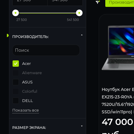
Производит
27 500
541 500
ПРОИЗВОДИТЕЛЬ:
Acer
Alienware
ASUS
Ноутбук Acer E
Colorful
EX215-23-R0YA
DELL
7520U/15.6"/1
Показать все
SSD/win11pro) 
47 000
NX.EH3CD.003
РАЗМЕР ЭКРАНА: