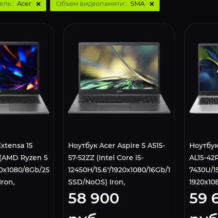
ель::
Acer
Объем видеопамяти::
SMA
xtensa 15
Ноутбук Acer Aspire 5 A515-
Ноутбук 
 (AMD Ryzen 5
57-52ZZ (Intel Core i5-
AL15-42
920x1080/8Gb/256Gb
12450H/15.6"/1920x1080/16Gb/1Tb
7430U/15
Iron,
SSD/NoOS) Iron,
1920x10
58 900
59 
NX.KN3CD.003
SSD/AM
Graphics