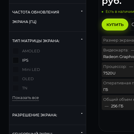
руб.
Есть в наличии
ЧАСТОТА ОБНОВЛЕНИЯ
ЭКРАНА (ГЦ)
КУПИТЬ
Размер экрана
ТИП МАТРИЦЫ ЭКРАНА:
Видеокарта:
AMOLED
Radeon Graphi
IPS
Процессор:
—
Mini LED
7520U
OLED
Оперативная п
TN
ГБ
Показать все
Общий объем 
—
256 ГБ
РАЗРЕШЕНИЕ ЭКРАНА: