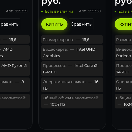
руб.
руб
Арт.: 995359
Арт.: 995358
Есть в наличии
Есть в
Сравнить
Сравнить
КУПИТЬ
КУПИ
:
—
15,6
Размер экрана:
—
15,6
Размер 
—
AMD
Видеокарта:
—
Intel UHD
Видеока
cs
Graphics
Radeon 
AMD Ryzen 5
Процессор:
—
Intel Core i5-
Процес
12450H
7430U
амять:
—
8
Оперативная память:
—
16
Операти
ГБ
ГБ
накопителей:
Общий объем накопителей:
Общий 
—
1024 ГБ
—
1024