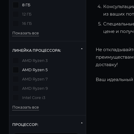
8 ГБ
Консультаци
из ваших по
12 ГБ
16 ГБ
Специальные
цене и полу
Показать все
Не откладывайте
ЛИНЕЙКА ПРОЦЕССОРА:
преимуществами
AMD Ryzen 3
доставку!
AMD Ryzen 5
AMD Ryzen 7
Ваш идеальный 
AMD Ryzen 9
Intel Core i3
Показать все
ПРОЦЕССОР: