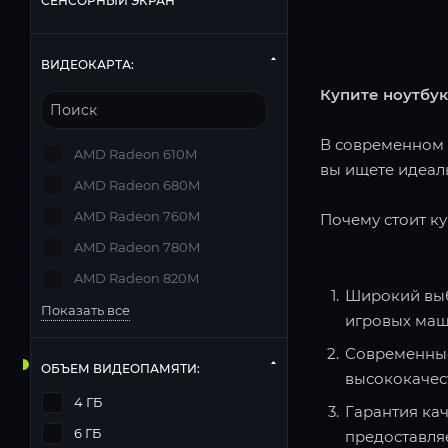
СЕНСОРНЫЙ ЭКРАН
ВИДЕОКАРТА:
Купите ноутбук
В современном м
AMD Radeon 610M
вы ищете идеаль
AMD Radeon 680M
AMD Radeon 760M
Почему стоит ку
AMD Radeon 780M
AMD Radeon 820M
Широкий выб
Показать все
игровых маш
Современные
ОБЪЕМ ВИДЕОПАМЯТИ:
высококачес
4 ГБ
Гарантия кач
6 ГБ
предоставля