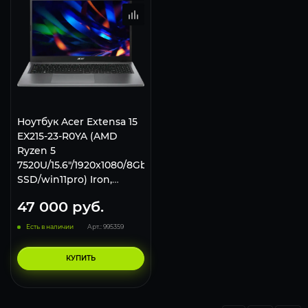
Ноутбук Acer Extensa 15
EX215-23-R0YA (AMD
Ryzen 5
7520U/15.6"/1920x1080/8Gb/256Gb
SSD/win11pro) Iron,
NX.EH3CD.003
47 000
руб.
Есть в наличии
Арт.: 995359
КУПИТЬ