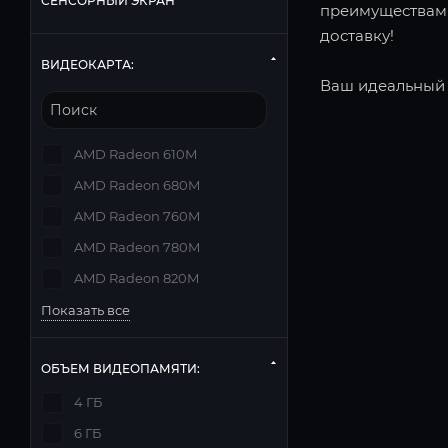
СЕНСОРНЫЙ ЭКРАН
преимуществами
доставку!
ВИДЕОКАРТА:
Ваш идеальный 
AMD Radeon 610M
AMD Radeon 680M
AMD Radeon 760M
AMD Radeon 780M
AMD Radeon 820M
Показать все
ОБЪЕМ ВИДЕОПАМЯТИ:
4 ГБ
6 ГБ