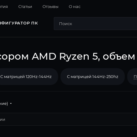
нтия
Cтатьи
Отзывы
О нас
НФИГУРАТОР ПК
сором AMD Ryzen 5, объем
С матрицей 120Hz-144Hz
С матрицей 144Hz-250hz
П
ние)