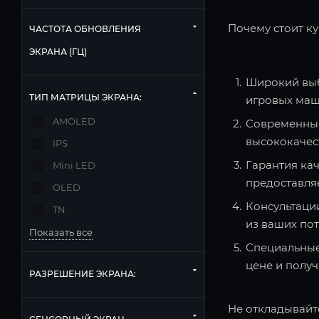
Почему стоит ку
ЧАСТОТА ОБНОВЛЕНИЯ
ЭКРАНА (ГЦ)
Широкий выб
ТИП МАТРИЦЫ ЭКРАНА:
игровых маш
AMOLED
Современные
высококачес
IPS
Гарантия кач
Mini LED
предоставля
OLED
Консультаци
TN
из ваших по
Показать все
Специальные
цене и полу
РАЗРЕШЕНИЕ ЭКРАНА:
Не откладывайте