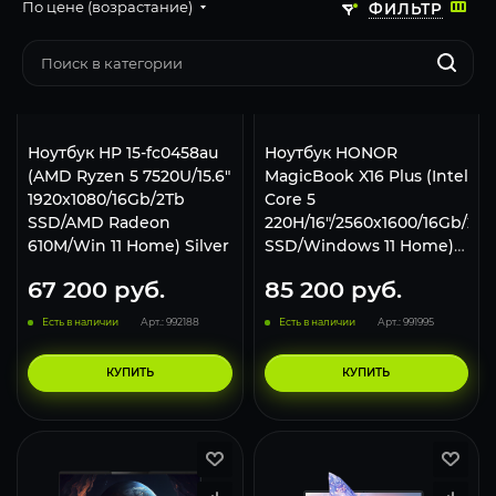
По цене (возрастание)
ФИЛЬТР
Ноутбук HP 15-fc0458au
Ноутбук HONOR
(AMD Ryzen 5 7520U/15.6"
MagicBook X16 Plus (Intel
1920x1080/16Gb/2Tb
Core 5
SSD/AMD Radeon
220H/16"/2560x1600/16Gb/2Tb
610M/Win 11 Home) Silver
SSD/Windows 11 Home)
Серый 5301ALYM
67 200
руб.
85 200
руб.
Есть в наличии
Арт.: 992188
Есть в наличии
Арт.: 991995
КУПИТЬ
КУПИТЬ