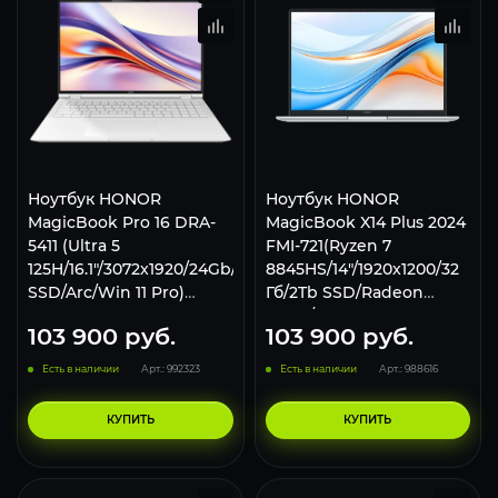
Ноутбук HONOR
Ноутбук HONOR
MagicBook Pro 16 DRA-
MagicBook X14 Plus 2024
5411 (Ultra 5
FMI-721(Ryzen 7
125H/16.1"/3072x1920/24Gb/2Tb
8845HS/14"/1920x1200/32
SSD/Arc/Win 11 Pro)
Гб/2Tb SSD/Radeon
White
780M/Win 11 Pro) Silver
103 900
руб.
103 900
руб.
Есть в наличии
Арт.: 992323
Есть в наличии
Арт.: 988616
КУПИТЬ
КУПИТЬ