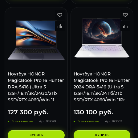
Ноутбук HONOR
Ноутбук HONOR
MagicBook Pro 16 Hunter
MagicBook Pro 16 Hunter
DRA-5416 (Ultra 5
2024 DRA-5416 (Ultra 5
125H/16.1"/3K/24Gb/2Tb
125H/16.1"/3K/24 Гб/2Tb
SSD/RTX 4060/Win 11
SSD/RTX 4060/Win 11Pro)
Pro) Dark Blue
5301AJYK White
127 300
руб.
130 100
руб.
Есть в наличии
Арт.: 989399
Есть в наличии
Арт.: 993002
КУПИТЬ
КУПИТЬ