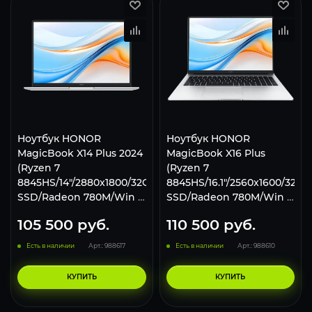
Ноутбук HONOR
Ноутбук HONOR
MagicBook X14 Plus 2024
MagicBook X16 Plus
(Ryzen 7
(Ryzen 7
8845HS/14"/2880x1800/32Gb/2Tb
8845HS/16.1"/2560x1600/32Gb
SSD/Radeon 780M/Win 11
SSD/Radeon 780M/Win 11
H) Silver
Home) Silver
105 500
руб.
110 500
руб.
Есть в наличии
Арт.: 988617
Есть в наличии
Арт.: 988610
КУПИТЬ
КУПИТЬ