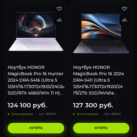
Ноутбук HONOR
Ноутбук HONOR
MagicBook Pro 16 Hunter
MagicBook Pro 16 2024
2024 DRA-5416 (Ultra 5
DRA-5411 (Ultra 5
125H/16.1"/3072x1920/24Gb/2Tb
125H/16.1"/3072x1920/24
SSD/RTX 4060/Win 11 H)
Гб/2Tb SSD/NVidia
White
GeForce RTX 4060/Win 11
124 100
руб.
127 300
руб.
Home) темно синий
Есть в наличии
Арт.: 989400
Есть в наличии
Арт.: 989401
КУПИТЬ
КУПИТЬ