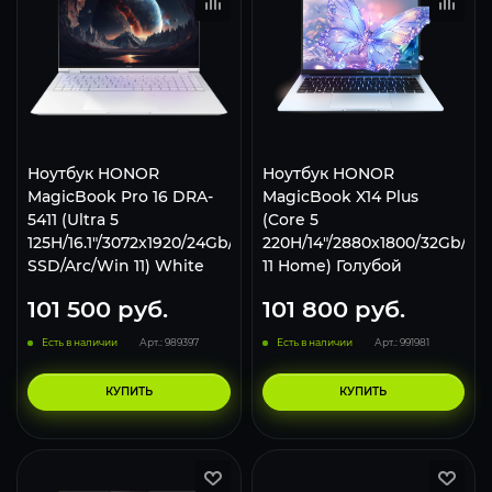
Ноутбук HONOR
Ноутбук HONOR
MagicBook Pro 16 DRA-
MagicBook X14 Plus
5411 (Ultra 5
(Core 5
125H/16.1"/3072x1920/24Gb/2Tb
220H/14"/2880x1800/32Gb/2Т
SSD/Arc/Win 11) White
11 Home) Голубой
101 500
руб.
101 800
руб.
Есть в наличии
Арт.: 989397
Есть в наличии
Арт.: 991981
КУПИТЬ
КУПИТЬ