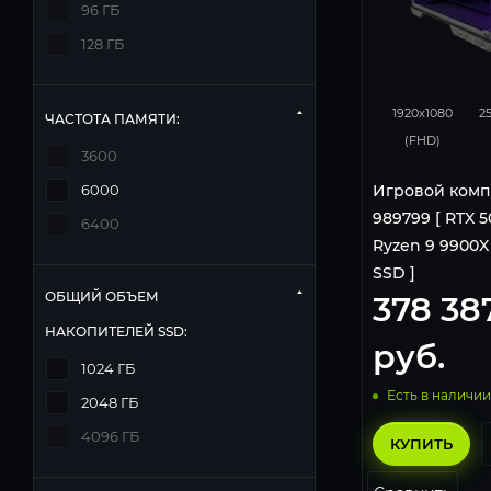
96 ГБ
128 ГБ
348
1920x1080
2
ЧАСТОТА ПАМЯТИ:
(FHD)
3600
Игровой комп
6000
989799 [ RTX 50
6400
Ryzen 9 9900X |
SSD ]
ОБЩИЙ ОБЪЕМ
378 38
НАКОПИТЕЛЕЙ SSD:
руб.
1024 ГБ
Есть в наличии
2048 ГБ
4096 ГБ
КУПИТЬ