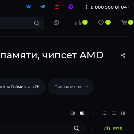
8 800 500 81 04
0
0
0
 памяти, чипсет AMD
 для Гейминга в 2К
Показать еще
FPS