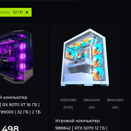
мять::
32 ГБ
293
231
153
й компьютер
1920x1080
2560x1440
3840x2160
 RX 9070 XT 16 ГБ |
(FHD)
(2K)
(4K)
9900X | 32 ГБ | 2 ТБ
Игровой компьютер
 498
989842 [ RTX 5070 12 ГБ |