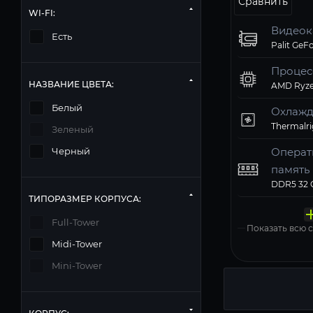
Сравнить
WI-FI:
Видеок
Есть
Процес
НАЗВАНИЕ ЦВЕТА:
AMD Ryze
Белый
Охлажд
Зеленый
Операт
Черный
память
Твердо
Компь
Операц
Матери
Блок п
ТИПОРАЗМЕР КОРПУСА:
накопи
корпус
систем
Windows 11
Full-Tower
Показать всю
Midi-Tower
Mini-Tower