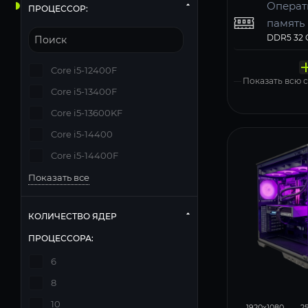
Операт
ПРОЦЕССОР:
память
Твердо
Компь
Операц
Матери
Блок п
накопи
корпус
систем
Core i5-12400F
Gigabyte 
Windows 11
Показать всю
Core i5-13400F
Core i5-13600KF
Core i5-14400
Core i5-14400F
Показать все
КОЛИЧЕСТВО ЯДЕР
ПРОЦЕССОРА:
6
8
293
10
1920x1080
2