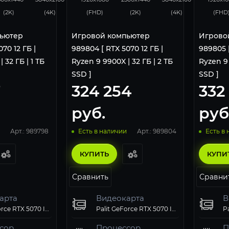
(2K)
(4K)
(FHD)
(2K)
(4K)
(FHD
ьютер
Игровой компьютер
Игрово
70 12 ГБ |
989804 [ RTX 5070 12 ГБ |
989805 [
 32 ГБ | 1 ТБ
Ryzen 9 9900X | 32 ГБ | 2 ТБ
Ryzen 9 
SSD ]
SSD ]
7
324 254
332
руб.
руб
Арт.: 989798
Арт.: 989804
Есть в наличии
Есть в
КУПИТЬ
КУПИ
Сравнить
Сравни
арта
Видеокарта
В
Palit GeForce RTX 5070 Infinity 3 OC
Palit GeForce RTX 5070 Infinity 3 OC
сор
Процессор
П