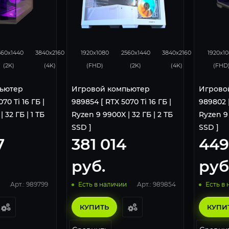
276
182
348
276
183
43
560x1440
3840x2160
1920x1080
2560x1440
3840x2160
1920x1
(2K)
(4K)
(FHD)
(2K)
(4K)
(FHD
ьютер
Игровой компьютер
Игрово
70 Ti 16 ГБ |
989854 [ RTX 5070 Ti 16 ГБ |
989802 [
 32 ГБ | 1 ТБ
Ryzen 9 9900X | 32 ГБ | 2 ТБ
Ryzen 9 
SSD ]
SSD ]
7
381 014
449
руб.
руб
Арт.: 989799
Арт.: 989854
Есть в наличии
Есть в
КУПИТЬ
КУПИ