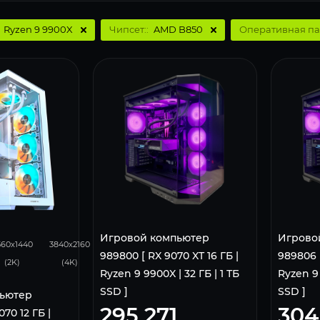
:
Ryzen 9 9900X
Чипсет::
AMD B850
Оперативная па
231
131
Игровой компьютер
Игрово
560x1440
3840x2160
989800 [ RX 9070 XT 16 ГБ |
989806 [
(2K)
(4K)
Ryzen 9 9900X | 32 ГБ | 1 ТБ
Ryzen 9 
SSD ]
SSD ]
ьютер
295 271
304
70 12 ГБ |