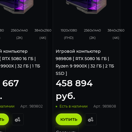
4
343
224
434
343
224
080
2560x1440
3840x2160
1920x1080
2560x1440
3840x2160
)
(2K)
(4K)
(FHD)
(2K)
(4K)
й компьютер
Игровой компьютер
 RTX 5080 16 ГБ |
989808 [ RTX 5080 16 ГБ |
9900X | 32 ГБ | 1 ТБ
Ryzen 9 9900X | 32 ГБ | 2 ТБ
SSD ]
 667
458 894
.
руб.
Арт.: 989802
Арт.: 989808
 наличии
Есть в наличии
ТЬ
КУПИТЬ