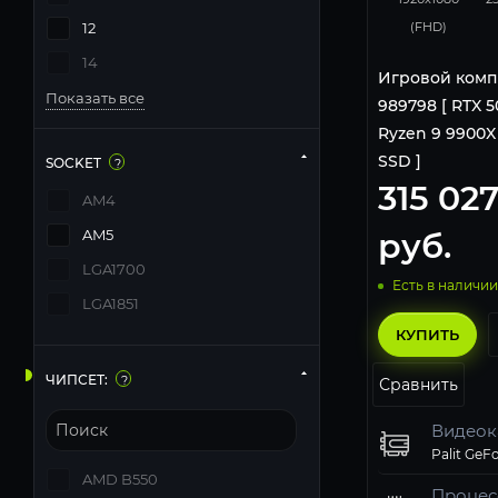
(FHD)
12
14
Игровой комп
Показать все
989798 [ RTX 50
Ryzen 9 9900X |
SSD ]
SOCKET
?
315 02
AM4
руб.
AM5
LGA1700
Есть в наличии
LGA1851
КУПИТЬ
ЧИПСЕТ:
?
Сравнить
Видеок
AMD B550
Процес