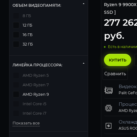
Ryzen 9 9900X |
ОБЪЕМ ВИДЕОПАМЯТИ:
SSD ]
8 ГБ
277 26
12 ГБ
руб.
16 ГБ
32 ГБ
Есть в наличии
КУПИТЬ
ЛИНЕЙКА ПРОЦЕССОРА:
Сравнить
AMD Ryzen 5
AMD Ryzen 7
Видеок
AMD Ryzen 9
Intel Core i5
Процес
AMD Ryze
Intel Core i7
Охлажд
Показать все