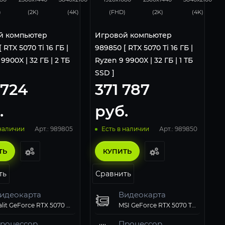
)
(2K)
(4K)
(FHD)
(2K)
(4K)
й компьютер
Игровой компьютер
 RTX 5070 Ti 16 ГБ |
989850 [ RTX 5070 Ti 16 ГБ |
9900X | 32 ГБ | 2 ТБ
Ryzen 9 9900X | 32 ГБ | 1 ТБ
SSD ]
 724
371 787
.
руб.
Арт.: 989805
Арт.: 989850
 наличии
Есть в наличии
ТЬ
КУПИТЬ
ть
Сравнить
идеокарта
Видеокарта
Palit GeForce RTX 5070 Ti GamingPro-S OC 16Gb
MSI GeForce RTX 5070 Ti 16GB VENTUS 3X OC
роцессор
Процессор