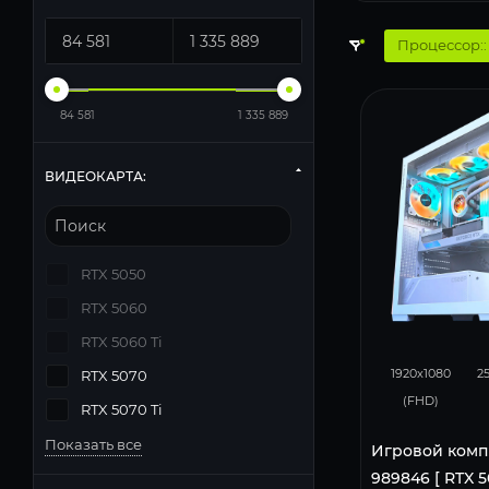
Процессор:
84 581
1 335 889
ВИДЕОКАРТА:
RTX 5050
RTX 5060
RTX 5060 Ti
293
1920x1080
2
RTX 5070
(FHD)
RTX 5070 Ti
Показать все
Игровой комп
989846 [ RTX 50