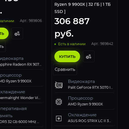
Ryzen 9 9900X | 32 ГБ | 1 ТБ
.
SSD ]
306 887
Арт.: 989806
 наличии
руб.
ТЬ
Арт.: 989842
Есть в наличии
ть
КУПИТЬ
идеокарта
Sapphire Radeon RX 9070 XT PULSE GAMING (11348-03-20G)
Сравнить
роцессор
Видеокарта
MD Ryzen 9 9900X
Palit GeForce RTX 5070 Infinity 3 OC
хлаждение
Процессор
Thermalright Wonder Vision 360 UB ARGB Black
AMD Ryzen 9 9900X
перативная
Охлаждение
амять
ASUS ROG STRIX LC II 360 ARGB White
вердотельный
омпьютерный
DDR5 32 Gb 6000 MHz G.Skill RIPJAWS M5 RGB Black
перационная
атеринская плата
лок питания
акопитель