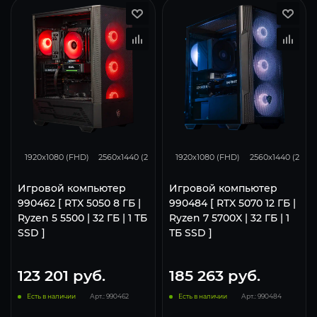
116
93
46
295
233
1920x1080 (FHD)
2560x1440 (2K)
3840x2160 (4K)
1920x1080 (FHD)
2560x1440 (2K)
Игровой компьютер
Игровой компьютер
990462 [ RTX 5050 8 ГБ |
990484 [ RTX 5070 12 ГБ |
Ryzen 5 5500 | 32 ГБ | 1 ТБ
Ryzen 7 5700X | 32 ГБ | 1
SSD ]
ТБ SSD ]
123 201
руб.
185 263
руб.
Есть в наличии
Арт.: 990462
Есть в наличии
Арт.: 990484