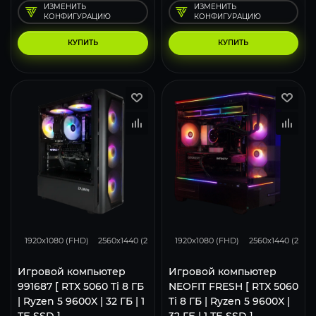
ИЗМЕНИТЬ
ИЗМЕНИТЬ
КОНФИГУРАЦИЮ
КОНФИГУРАЦИЮ
КУПИТЬ
КУПИТЬ
167
132
86
170
133
1920x1080 (FHD)
2560x1440 (2K)
3840x2160 (4K)
1920x1080 (FHD)
2560x1440 (2K)
Игровой компьютер
Игровой компьютер
991687 [ RTX 5060 Ti 8 ГБ
NEOFIT FRESH [ RTX 5060
| Ryzen 5 9600X | 32 ГБ | 1
Ti 8 ГБ | Ryzen 5 9600X |