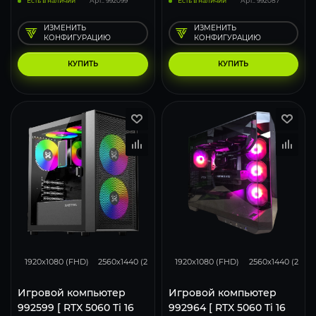
Есть в наличии
Арт.: 992099
Есть в наличии
Арт.: 992087
ИЗМЕНИТЬ
ИЗМЕНИТЬ
КОНФИГУРАЦИЮ
КОНФИГУРАЦИЮ
КУПИТЬ
КУПИТЬ
169
131
85
167
130
1920x1080 (FHD)
2560x1440 (2K)
3840x2160 (4K)
1920x1080 (FHD)
2560x1440 (2K)
Игровой компьютер
Игровой компьютер
992599 [ RTX 5060 Ti 16
992964 [ RTX 5060 Ti 16