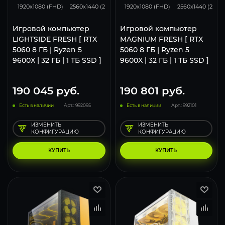
1920x1080 (FHD)
2560x1440 (2K)
3840x2160 (4K)
1920x1080 (FHD)
2560x1440 (2K)
Игровой компьютер
Игровой компьютер
LIGHTSIDE FRESH [ RTX
MAGNIUM FRESH [ RTX
5060 8 ГБ | Ryzen 5
5060 8 ГБ | Ryzen 5
9600X | 32 ГБ | 1 ТБ SSD ]
9600X | 32 ГБ | 1 ТБ SSD ]
190 045
руб.
190 801
руб.
Есть в наличии
Арт.: 992095
Есть в наличии
Арт.: 992101
ИЗМЕНИТЬ
ИЗМЕНИТЬ
КОНФИГУРАЦИЮ
КОНФИГУРАЦИЮ
КУПИТЬ
КУПИТЬ