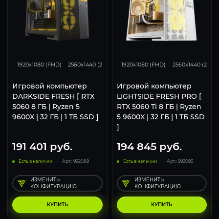
132
105
68
170
134
1920x1080 (FHD)
2560x1440 (2K)
3840x2160 (4K)
1920x1080 (FHD)
2560x1440 (2K)
Игровой компьютер
Игровой компьютер
DARKSIDE FRESH [ RTX
LIGHTSIDE FRESH PRO [
5060 8 ГБ | Ryzen 5
RTX 5060 Ti 8 ГБ | Ryzen
9600X | 32 ГБ | 1 ТБ SSD ]
5 9600X | 32 ГБ | 1 ТБ SSD
]
191 401
руб.
194 845
руб.
Есть в наличии
Арт.: 992089
Есть в наличии
Арт.: 992093
ИЗМЕНИТЬ
ИЗМЕНИТЬ
КОНФИГУРАЦИЮ
КОНФИГУРАЦИЮ
КУПИТЬ
КУПИТЬ