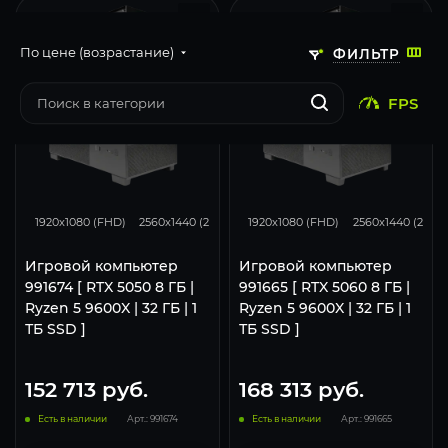
По цене (возрастание)
ФИЛЬТР
FPS
116
93
46
132
105
1920x1080 (FHD)
2560x1440 (2K)
3840x2160 (4K)
1920x1080 (FHD)
2560x1440 (2K)
Игровой компьютер
Игровой компьютер
991674 [ RTX 5050 8 ГБ |
991665 [ RTX 5060 8 ГБ |
Ryzen 5 9600X | 32 ГБ | 1
Ryzen 5 9600X | 32 ГБ | 1
ТБ SSD ]
ТБ SSD ]
152 713
руб.
168 313
руб.
Есть в наличии
Арт.: 991674
Есть в наличии
Арт.: 991665