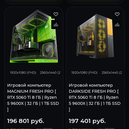
167
130
88
167
130
1920x1080 (FHD)
2560x1440 (2K)
3840x2160 (4K)
1920x1080 (FHD)
2560x1440 (2K)
Игровой компьютер
Игровой компьютер
MAGNIUM FRESH PRO [
DARKSIDE FRESH PRO [
RTX 5060 Ti 8 ГБ | Ryzen
RTX 5060 Ti 8 ГБ | Ryzen
5 9600X | 32 ГБ | 1 ТБ SSD
5 9600X | 32 ГБ | 1 ТБ SSD
]
]
196 801
руб.
197 401
руб.