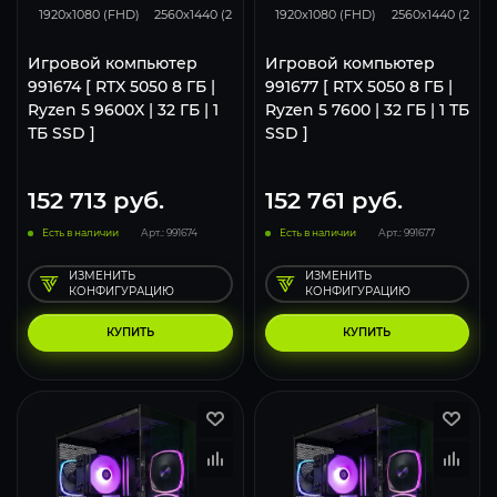
1920x1080 (FHD)
2560x1440 (2K)
3840x2160 (4K)
1920x1080 (FHD)
2560x1440 (2K)
Игровой компьютер
Игровой компьютер
991674 [ RTX 5050 8 ГБ |
991677 [ RTX 5050 8 ГБ |
Ryzen 5 9600X | 32 ГБ | 1
Ryzen 5 7600 | 32 ГБ | 1 ТБ
ТБ SSD ]
SSD ]
152 713
руб.
152 761
руб.
Есть в наличии
Арт.: 991674
Есть в наличии
Арт.: 991677
ИЗМЕНИТЬ
ИЗМЕНИТЬ
КОНФИГУРАЦИЮ
КОНФИГУРАЦИЮ
КУПИТЬ
КУПИТЬ