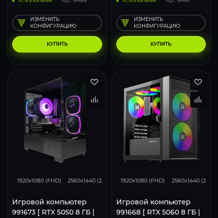
Есть в наличии
Арт.: 991669
Есть в наличии
Арт.: 991661
ИЗМЕНИТЬ
ИЗМЕНИТЬ
КОНФИГУРАЦИЮ
КОНФИГУРАЦИЮ
КУПИТЬ
КУПИТЬ
116
93
62
132
105
1920x1080 (FHD)
2560x1440 (2K)
3840x2160 (4K)
1920x1080 (FHD)
2560x1440 (2K)
Игровой компьютер
Игровой компьютер
991673 [ RTX 5050 8 ГБ |
991668 [ RTX 5060 8 ГБ |