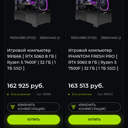
132
105
68
132
105
1920x1080 (FHD)
2560x1440 (2K)
3840x2160 (4K)
1920x1080 (FHD)
2560x1440 (2K)
Игровой компьютер
Игровой компьютер
991666 [ RTX 5060 8 ГБ |
PHANTOM FRESH PRO [
Ryzen 5 7400F | 32 ГБ | 1
RTX 5060 8 ГБ | Ryzen 5
ТБ SSD ]
7500F | 32 ГБ | 1 ТБ SSD ]
162 925
руб.
163 513
руб.
Есть в наличии
Арт.: 991666
Есть в наличии
Арт.: 992052
ИЗМЕНИТЬ
ИЗМЕНИТЬ
КОНФИГУРАЦИЮ
КОНФИГУРАЦИЮ
КУПИТЬ
КУПИТЬ