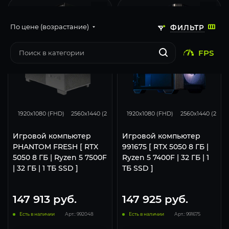
По цене (возрастание)
ФИЛЬТР
FPS
116
93
46
116
93
1920x1080 (FHD)
2560x1440 (2K)
3840x2160 (4K)
1920x1080 (FHD)
2560x1440 (2K)
Игровой компьютер
Игровой компьютер
PHANTOM FRESH [ RTX
991675 [ RTX 5050 8 ГБ |
5050 8 ГБ | Ryzen 5 7500F
Ryzen 5 7400F | 32 ГБ | 1
| 32 ГБ | 1 ТБ SSD ]
ТБ SSD ]
147 913
руб.
147 925
руб.
Есть в наличии
Арт.: 992048
Есть в наличии
Арт.: 991675