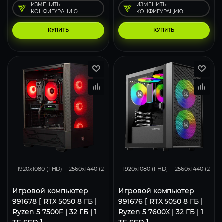
ИЗМЕНИТЬ
ИЗМЕНИТЬ
КОНФИГУРАЦИЮ
КОНФИГУРАЦИЮ
КУПИТЬ
КУПИТЬ
116
93
62
116
93
1920x1080 (FHD)
2560x1440 (2K)
3840x2160 (4K)
1920x1080 (FHD)
2560x1440 (2K)
Игровой компьютер
Игровой компьютер
991678 [ RTX 5050 8 ГБ |
991676 [ RTX 5050 8 ГБ |
Ryzen 5 7500F | 32 ГБ | 1
Ryzen 5 7600X | 32 ГБ | 1