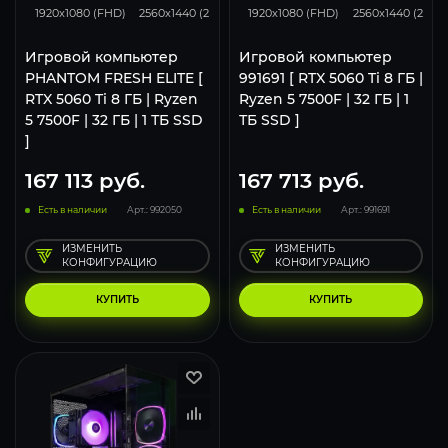
1920x1080 (FHD)
2560x1440 (2K)
3840x2160 (4K)
1920x1080 (FHD)
2560x1440 (2K)
Игровой компьютер
Игровой компьютер
PHANTOM FRESH ELITE [
991691 [ RTX 5060 Ti 8 ГБ |
RTX 5060 Ti 8 ГБ | Ryzen
Ryzen 5 7500F | 32 ГБ | 1
5 7500F | 32 ГБ | 1 ТБ SSD
ТБ SSD ]
]
167 113
руб.
167 713
руб.
Есть в наличии
Арт.: 992050
Есть в наличии
Арт.: 991691
ИЗМЕНИТЬ
ИЗМЕНИТЬ
КОНФИГУРАЦИЮ
КОНФИГУРАЦИЮ
КУПИТЬ
КУПИТЬ