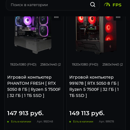
FPS
116
93
46
116
93
1920x1080 (FHD)
2560x1440 (2K)
3840x2160 (4K)
1920x1080 (FHD)
2560x1440 (2K)
Игровой компьютер
Игровой компьютер
PHANTOM FRESH [ RTX
991678 [ RTX 5050 8 ГБ |
5050 8 ГБ | Ryzen 5 7500F
Ryzen 5 7500F | 32 ГБ | 1
| 32 ГБ | 1 ТБ SSD ]
ТБ SSD ]
147 913
руб.
149 113
руб.
Есть в наличии
Арт.: 992048
Есть в наличии
Арт.: 991678