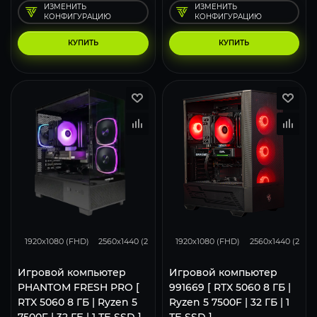
ИЗМЕНИТЬ
ИЗМЕНИТЬ
КОНФИГУРАЦИЮ
КОНФИГУРАЦИЮ
КУПИТЬ
КУПИТЬ
132
105
68
132
105
1920x1080 (FHD)
2560x1440 (2K)
3840x2160 (4K)
1920x1080 (FHD)
2560x1440 (2K)
Игровой компьютер
Игровой компьютер
PHANTOM FRESH PRO [
991669 [ RTX 5060 8 ГБ |
RTX 5060 8 ГБ | Ryzen 5
Ryzen 5 7500F | 32 ГБ | 1