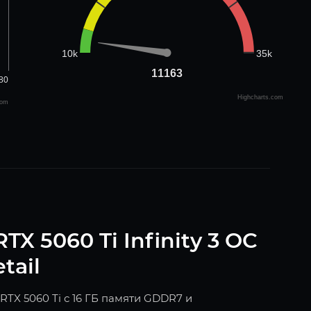
35k
10k
11163
11163
80
Highcharts.com
com
TX 5060 Ti Infinity 3 OC
tail
RTX 5060 Ti с 16 ГБ памяти GDDR7 и