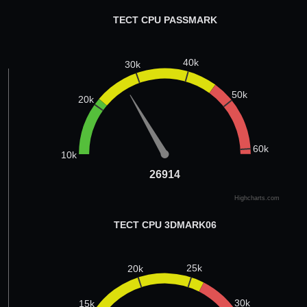
ТЕСТ CPU PASSMARK
40k
30k
50k
20k
60k
10k
26914
26914
Highcharts.com
ТЕСТ CPU 3DMARK06
25k
20k
30k
15k