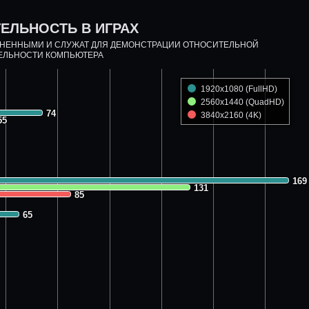
ЕЛЬНОСТЬ В ИГРАХ
ДНЕННЫМИ И СЛУЖАТ ДЛЯ ДЕМОНСТРАЦИИ ОТНОСИТЕЛЬНОЙ
ЕЛЬНОСТИ КОМПЬЮТЕРА
1920x1080 (FullHD)
2560x1440 (QuadHD)
74
74
3840x2160 (4K)
55
55
169
169
131
131
85
85
65
65