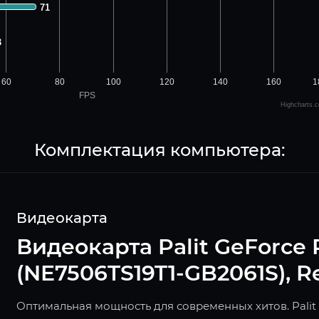
71
71
3
3
60
80
100
120
140
160
1
FPS
Highcharts.
Комплектация компьютера:
Видеокарта
Видеокарта Palit GeForce R
(NE7506TS19T1-GB2061S), Re
Оптимальная мощность для современных хитов. Palit 