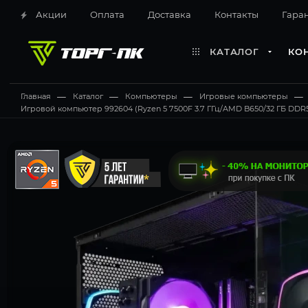
Акции
Оплата
Доставка
Контакты
Гара
КАТАЛОГ
КО
Главная
—
Каталог
—
Компьютеры
—
Игровые компьютеры
—
Игровой компьютер 992604 (Ryzen 5 7500F 3.7 ГГц/AMD B650/32 ГБ DDR5 