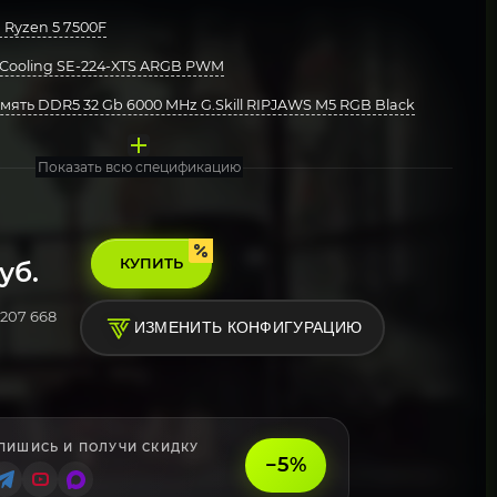
Ryzen 5 7500F
Cooling SE-224-XTS ARGB PWM
ять DDR5 32 Gb 6000 MHz G.Skill RIPJAWS M5 RGB Black
ата MSI PRO B850M-A WIFI
акопитель Kingston 1000 Gb NV3 Blue (SNV3S/1000G)
eepcool 700W PF700
рпус Powercase Vision Micro M3B TG ARGB Black
стема Windows 11 Pro, Free Trial
Показать всю спецификацию
КУПИТЬ
уб.
207 668
ИЗМЕНИТЬ КОНФИГУРАЦИЮ
ПИШИСЬ И ПОЛУЧИ СКИДКУ
−5%