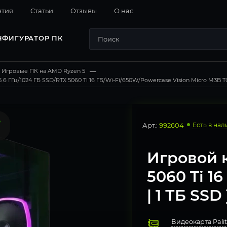
нтия
Cтатьи
Отзывы
О нас
НФИГУРАТОР ПК
Игровые ПК на AMD Ryzen 5
—
6 ГГц/1024 ГБ SSD/RTX 5060 Ti 16 ГБ/Wi-Fi/650W/Powercase Vision Micro M3B 
Арт.:
992604
Есть в нал
Игровой 
5060 Ti 16
| 1 ТБ SSD 
Видеокарта Palit 