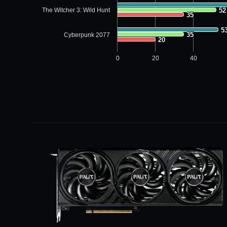
The Witcher 3: Wild Hunt
52
52
35
35
5
5
35
35
Cyberpunk 2077
20
20
0
20
40