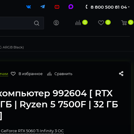
8 800 500 81 04
0
0
0
TG ARGB Black)
ичии
В избранное
Сравнить
компьютер 992604 [ RTX
 ГБ | Ryzen 5 7500F | 32 ГБ
]
GeForce RTX 5060 Ti Infinity 3 OC