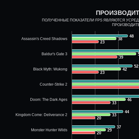
ПРОИЗВОДИТ
ПОЛУЧЕННЫЕ ПОКАЗАТЕЛИ FPS ЯВЛЯЮТСЯ УСРЕ
ПРОИЗВОДИТ
48
48
Assassin's Creed Shadows
38
38
23
23
Baldur's Gate 3
39
39
52
52
Black Myth: Wukong
42
42
23
23
Counter-Strike 2
Doom: The Dark Ages
46
46
33
33
44
44
Kingdom Come: Deliverance 2
33
33
20
20
37
37
Monster Hunter Wilds
29
29
20
20