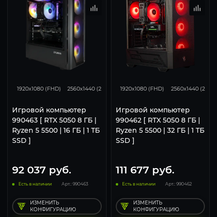
116
93
46
116
93
1920x1080 (FHD)
2560x1440 (2K)
3840x2160 (4K)
1920x1080 (FHD)
2560x1440 (2K)
Игровой компьютер
Игровой компьютер
990463 [ RTX 5050 8 ГБ |
990462 [ RTX 5050 8 ГБ |
Ryzen 5 5500 | 16 ГБ | 1 ТБ
Ryzen 5 5500 | 32 ГБ | 1 ТБ
SSD ]
SSD ]
92 037
руб.
111 677
руб.
Есть в наличии
Арт.: 990463
Есть в наличии
Арт.: 990462
ИЗМЕНИТЬ
ИЗМЕНИТЬ
КОНФИГУРАЦИЮ
КОНФИГУРАЦИЮ