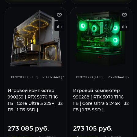
348
276
182
348
276
1920x1080 (FHD)
2560x1440 (2K)
3840x2160 (4K)
1920x1080 (FHD)
2560x1440 (2K)
Игровой компьютер
Игровой компьютер
990259 [ RTX 5070 Ti 16
990268 [ RTX 5070 Ti 16
ГБ | Core Ultra 5 225F | 32
ГБ | Core Ultra 5 245K | 32
ГБ | 1 ТБ SSD ]
ГБ | 1 ТБ SSD ]
273 085
руб.
273 105
руб.