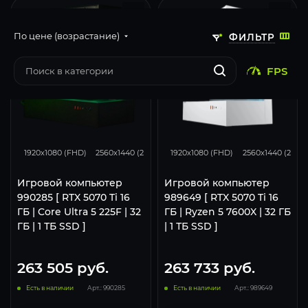
По цене (возрастание)
ФИЛЬТР
FPS
331
276
169
348
276
1920x1080 (FHD)
2560x1440 (2K)
3840x2160 (4K)
1920x1080 (FHD)
2560x1440 (2K)
Игровой компьютер
Игровой компьютер
990285 [ RTX 5070 Ti 16
989649 [ RTX 5070 Ti 16
ГБ | Core Ultra 5 225F | 32
ГБ | Ryzen 5 7600X | 32 ГБ
ГБ | 1 ТБ SSD ]
| 1 ТБ SSD ]
263 505
руб.
263 733
руб.
Есть в наличии
Арт.: 990285
Есть в наличии
Арт.: 989649