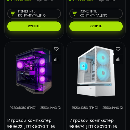
Есть в наличии
Арт.: 990259
Есть в наличии
Арт.: 990268
ИЗМЕНИТЬ
ИЗМЕНИТЬ
КОНФИГУРАЦИЮ
КОНФИГУРАЦИЮ
КУПИТЬ
КУПИТЬ
348
276
182
348
276
1920x1080 (FHD)
2560x1440 (2K)
3840x2160 (4K)
1920x1080 (FHD)
2560x1440 (2K)
Игровой компьютер
Игровой компьютер
989622 [ RTX 5070 Ti 16
989674 [ RTX 5070 Ti 16