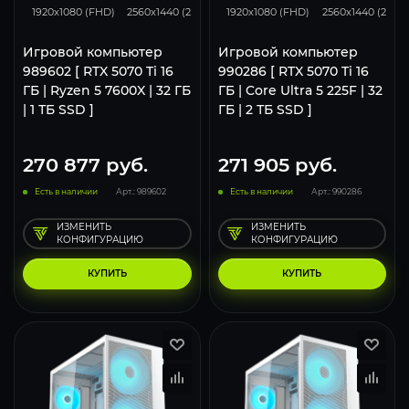
1920x1080 (FHD)
2560x1440 (2K)
3840x2160 (4K)
1920x1080 (FHD)
2560x1440 (2K)
Игровой компьютер
Игровой компьютер
989602 [ RTX 5070 Ti 16
990286 [ RTX 5070 Ti 16
ГБ | Ryzen 5 7600X | 32 ГБ
ГБ | Core Ultra 5 225F | 32
| 1 ТБ SSD ]
ГБ | 2 ТБ SSD ]
270 877
руб.
271 905
руб.
Есть в наличии
Арт.: 989602
Есть в наличии
Арт.: 990286
ИЗМЕНИТЬ
ИЗМЕНИТЬ
КОНФИГУРАЦИЮ
КОНФИГУРАЦИЮ
КУПИТЬ
КУПИТЬ