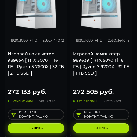
348
276
183
348
276
1920x1080 (FHD)
2560x1440 (2K)
3840x2160 (4K)
1920x1080 (FHD)
2560x1440 (2K)
Игровой компьютер
Игровой компьютер
989654 [ RTX 5070 Ti 16
989639 [ RTX 5070 Ti 16
ГБ | Ryzen 5 7600X | 32 ГБ
ГБ | Ryzen 7 9700X | 32 ГБ
| 2 ТБ SSD ]
| 1 ТБ SSD ]
272 133
руб.
272 505
руб.
Есть в наличии
Арт.: 989654
Есть в наличии
Арт.: 989639
ИЗМЕНИТЬ
ИЗМЕНИТЬ
КОНФИГУРАЦИЮ
КОНФИГУРАЦИЮ
КУПИТЬ
КУПИТЬ