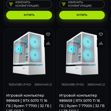
ИЗМЕНИТЬ
ИЗМЕНИТЬ
КОНФИГУРАЦИЮ
КОНФИГУРАЦИЮ
КУПИТЬ
КУПИТЬ
348
276
183
348
276
1920x1080 (FHD)
2560x1440 (2K)
3840x2160 (4K)
1920x1080 (FHD)
2560x1440 (2K)
Игровой компьютер
Игровой компьютер
989669 [ RTX 5070 Ti 16
989659 [ RTX 5070 Ti 16
ГБ | Ryzen 7 7700 | 32 ГБ |
ГБ | Ryzen 7 7700X | 32 ГБ