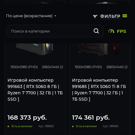
По цене (возрастание)
ФИЛЬТР
FPS
132
105
50
167
132
1920x1080 (FHD)
2560x1440 (2K)
3840x2160 (4K)
1920x1080 (FHD)
2560x1440 (2K)
Игровой компьютер
Игровой компьютер
991663 [ RTX 5060 8 ГБ |
991685 [ RTX 5060 Ti 8 ГБ
Ryzen 7 7700 | 32 ГБ | 1 ТБ
| Ryzen 7 7700 | 32 ГБ | 1
SSD ]
ТБ SSD ]
168 373
руб.
174 361
руб.
Есть в наличии
Арт.: 991663
Есть в наличии
Арт.: 991685