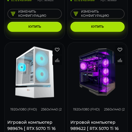
Есть в наличии
Арт.: 989626
Есть в наличии
Арт.: 989669
ИЗМЕНИТЬ
ИЗМЕНИТЬ
КОНФИГУРАЦИЮ
КОНФИГУРАЦИЮ
КУПИТЬ
КУПИТЬ
348
276
183
348
276
1920x1080 (FHD)
2560x1440 (2K)
3840x2160 (4K)
1920x1080 (FHD)
2560x1440 (2K)
Игровой компьютер
Игровой компьютер
989674 [ RTX 5070 Ti 16
989622 [ RTX 5070 Ti 16