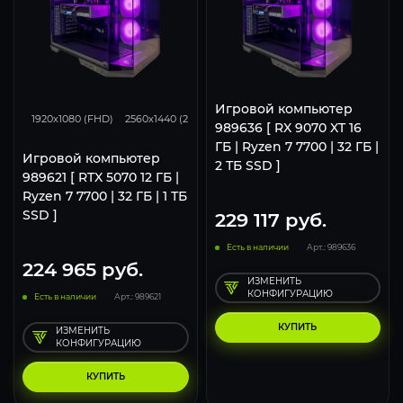
293
231
153
Игровой компьютер
1920x1080 (FHD)
2560x1440 (2K)
3840x2160 (4K)
989636 [ RX 9070 XT 16
ГБ | Ryzen 7 7700 | 32 ГБ |
Игровой компьютер
2 ТБ SSD ]
989621 [ RTX 5070 12 ГБ |
Ryzen 7 7700 | 32 ГБ | 1 ТБ
SSD ]
229 117
руб.
Есть в наличии
Арт.: 989636
224 965
руб.
ИЗМЕНИТЬ
КОНФИГУРАЦИЮ
Есть в наличии
Арт.: 989621
КУПИТЬ
ИЗМЕНИТЬ
КОНФИГУРАЦИЮ
КУПИТЬ