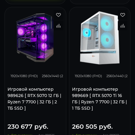
293
231
153
348
276
1920x1080 (FHD)
2560x1440 (2K)
3840x2160 (4K)
1920x1080 (FHD)
2560x1440 (2K)
Игровой компьютер
Игровой компьютер
989626 [ RTX 5070 12 ГБ |
989669 [ RTX 5070 Ti 16
Ryzen 7 7700 | 32 ГБ | 2
ГБ | Ryzen 7 7700 | 32 ГБ |
ТБ SSD ]
1 ТБ SSD ]
230 677
руб.
260 505
руб.