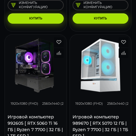
ИЗМЕНИТЬ
ИЗМЕНИТЬ
КОНФИГУРАЦИЮ
КОНФИГУРАЦИЮ
КУПИТЬ
КУПИТЬ
169
131
85
293
231
1920x1080 (FHD)
2560x1440 (2K)
3840x2160 (4K)
1920x1080 (FHD)
2560x1440 (2K)
Игровой компьютер
Игровой компьютер
992605 [ RTX 5060 Ti 16
989670 [ RTX 5070 12 ГБ |
ГБ | Ryzen 7 7700 | 32 ГБ |
Ryzen 7 7700 | 32 ГБ | 1 ТБ