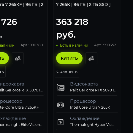
ra 7 265KF | 96 ГБ | 2
7 265K | 96 ГБ | 2 ТБ SSD ]
]
 726
363 218
.
руб.
Арт.: 990380
Арт.: 990352
 наличии
Есть в наличии
ТЬ
КУПИТЬ
ть
Сравнить
идеокарта
Видеокарта
Palit GeForce RTX 5070 Infinity 3 OC
Palit GeForce RTX 5070 Infinity 3 OC
роцессор
Процессор
tel Core Ultra 7 265KF
Intel Core Ultra 7 265K
хлаждение
Охлаждение
Thermalright Elite Vision 360 ARGB White
Thermalright Hyper Vision 360 UB ARGB Black