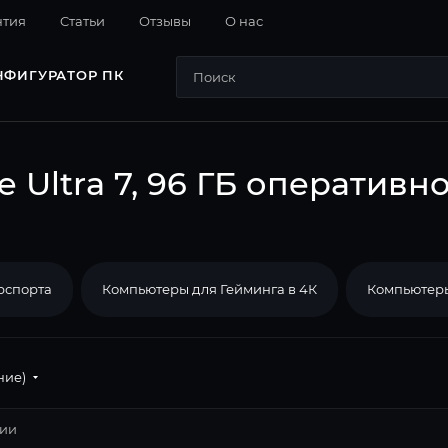
нтия
Cтатьи
Отзывы
О нас
НФИГУРАТОР ПК
e Ultra 7, 96 ГБ оперативн
рспорта
Компьютеры для Гейминга в 4К
Компьютеры
ние)