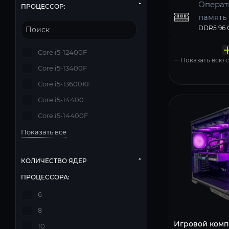
Операт
ПРОЦЕССОР:
память
Твердо
Компь
Операц
Матери
Блок п
накопи
корпус
систем
Core i5-12400F
Windows 11
Показать всю
Core i5-13400F
Core i5-13600KF
Core i5-14400
Core i5-14400F
Показать все
КОЛИЧЕСТВО ЯДЕР
ПРОЦЕССОРА:
6
8
Игровой комп
10