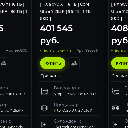
0 XT 16 ГБ |
[ RX 9070 XT 16 ГБ | Core
[ RX 907
KF | 96 ГБ | 1
Ultra 7 265K | 96 ГБ | 1 ТБ
Ultra 7 
SSD ]
SSD ]
5
401 545
408
руб.
руб
Арт.: 990300
Арт.: 990336
Есть в наличии
Есть в
КУПИТЬ
КУПИ
Сравнить
Сравни
арта
Видеокарта
В
Sapphire Radeon RX 9070 XT PULSE GAMING (11348-03-20G)
Sapphire Radeon RX 9070 XT PULSE GAMING (11348-03-20G)
сор
Процессор
П
 Ultra 7 265KF
Intel Core Ultra 7 265K
In
ение
Охлаждение
О
Thermalright Hyper Vision 360 UB ARGB Black
Thermalright Hyper Vision 360 UB ARGB Black