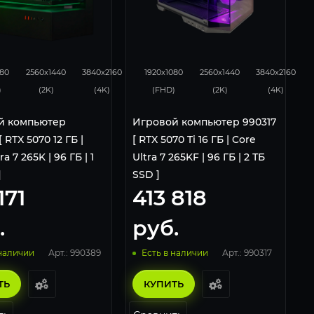
231
153
348
276
182
080
2560x1440
3840x2160
1920x1080
2560x1440
3840x2160
)
(2K)
(4K)
(FHD)
(2K)
(4K)
й компьютер
Игровой компьютер 990317
 RTX 5070 12 ГБ |
[ RTX 5070 Ti 16 ГБ | Core
ra 7 265K | 96 ГБ | 1
Ultra 7 265KF | 96 ГБ | 2 ТБ
]
SSD ]
171
413 818
.
руб.
Арт.: 990389
Арт.: 990317
 наличии
Есть в наличии
ТЬ
КУПИТЬ