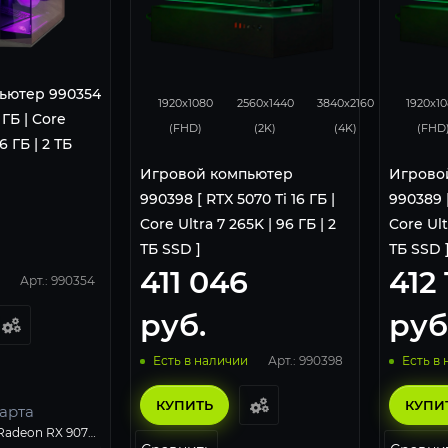
348
276
183
293
ьютер 990354
1920x1080
2560x1440
3840x2160
1920x1
 ГБ | Core
(FHD)
(2K)
(4K)
(FHD
6 ГБ | 2 ТБ
Игровой компьютер
Игрово
990398 [ RTX 5070 Ti 16 ГБ |
990389 [
Core Ultra 7 265K | 96 ГБ | 2
Core Ult
ТБ SSD ]
ТБ SSD 
411 046
412 
Арт.: 990354
руб.
руб
Арт.: 990398
Есть в наличии
Есть в
КУПИТЬ
КУПИ
арта
Sapphire Radeon RX 9070 XT PULSE GAMING (11348-03-20G)