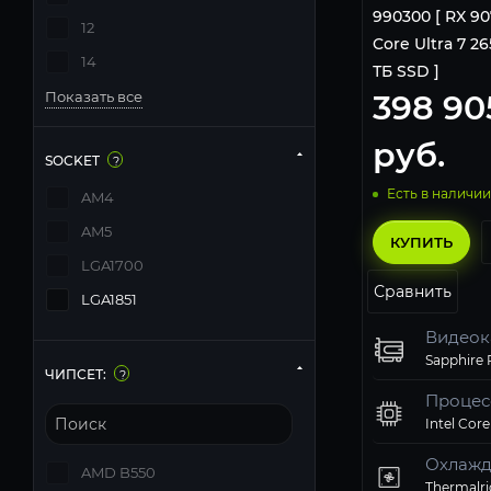
990300 [ RX 907
12
Core Ultra 7 265
14
ТБ SSD ]
398 90
Показать все
руб.
SOCKET
?
Есть в наличии
AM4
AM5
КУПИТЬ
LGA1700
Сравнить
LGA1851
Видеок
ЧИПСЕТ:
?
Процес
Intel Core
Охлажд
AMD B550