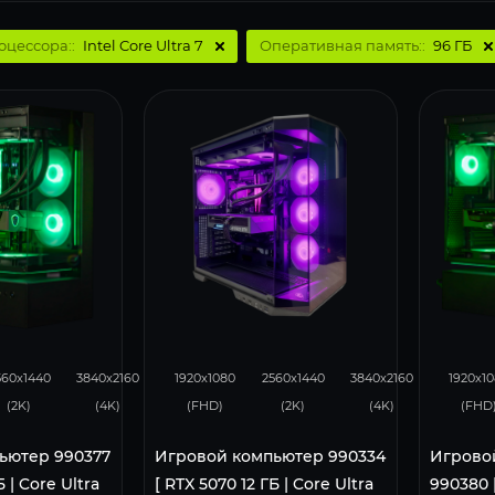
оцессора::
Intel Core Ultra 7
Оперативная память::
96 ГБ
231
131
293
231
131
293
560x1440
3840x2160
1920x1080
2560x1440
3840x2160
1920x1
(2K)
(4K)
(FHD)
(2K)
(4K)
(FHD
ьютер 990377
Игровой компьютер 990334
Игрово
Б | Core Ultra
[ RTX 5070 12 ГБ | Core Ultra
990380 [