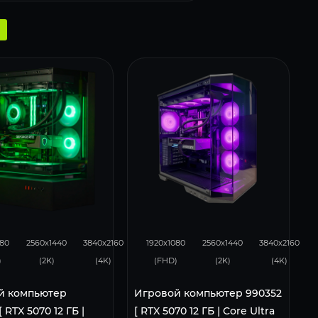
231
153
293
231
153
080
2560x1440
3840x2160
1920x1080
2560x1440
3840x2160
)
(2K)
(4K)
(FHD)
(2K)
(4K)
й компьютер
Игровой компьютер 990352
 RTX 5070 12 ГБ |
[ RTX 5070 12 ГБ | Core Ultra