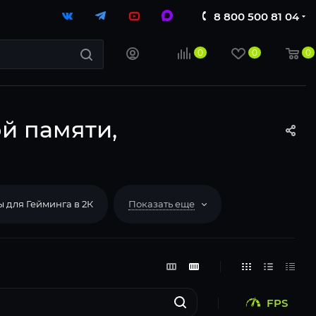
8 800 500 81 04
0
0
0
ой памяти,
 для Гейминга в 2К
Показать еще
FPS