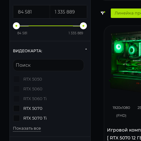
Линейка пр
84 581
1 335 889
ВИДЕОКАРТА:
RTX 5050
RTX 5060
RTX 5060 Ti
293
1920x1080
2
RTX 5070
(FHD)
RTX 5070 Ti
Показать все
Игровой комп
[ RTX 5070 12 Г