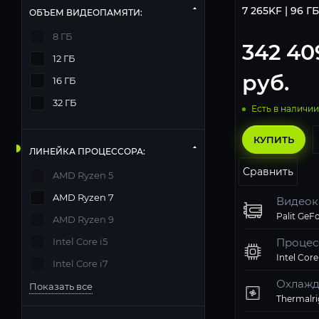
7 265KF | 96 ГБ
ОБЪЕМ ВИДЕОПАМЯТИ:
8 ГБ
342 40
12 ГБ
руб.
16 ГБ
32 ГБ
Есть в наличии
КУПИТЬ
ЛИНЕЙКА ПРОЦЕССОРА:
Сравнить
AMD Ryzen 5
AMD Ryzen 7
Видеок
AMD Ryzen 9
Intel Core i5
Процес
Intel Core
Intel Core i7
Охлажд
Показать все