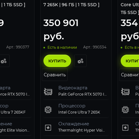
 | 1 ТБ SSD ]
7 265K | 96 ГБ | 1 ТБ SSD ]
Core Ult
ТБ SSD 
9
350 901
354
руб.
руб
Арт.: 990377
Арт.: 990334
Есть в наличии
Есть в
КУПИТЬ
КУПИ
Сравнить
Сравни
арта
Видеокарта
В
Palit GeForce RTX 5070 Infinity 3 OC
Palit GeForce RTX 5070 Infinity 3 OC
сор
Процессор
П
 Ultra 7 265KF
Intel Core Ultra 7 265K
In
ение
Охлаждение
О
Thermalright Elite Vision 360 ARGB White
Thermalright Hyper Vision 360 UB ARGB Black