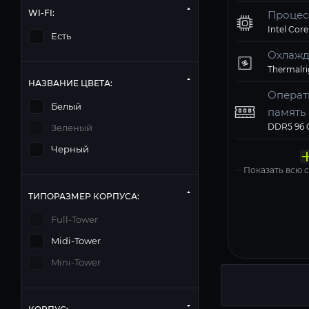
WI-FI:
Процес
Intel Core
Есть
Охлажд
НАЗВАНИЕ ЦВЕТА:
Операт
Белый
память
Твердо
Компь
Операц
Зеленый
Матери
Блок п
накопи
корпус
систем
Черный
Windows 11
Показать всю
ТИПОРАЗМЕР КОРПУСА:
Full-Tower
Midi-Tower
Mini-Tower