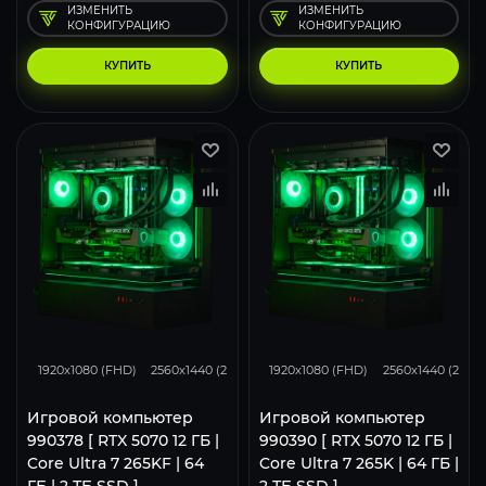
ИЗМЕНИТЬ
ИЗМЕНИТЬ
КОНФИГУРАЦИЮ
КОНФИГУРАЦИЮ
КУПИТЬ
КУПИТЬ
293
231
153
293
231
1920x1080 (FHD)
2560x1440 (2K)
3840x2160 (4K)
1920x1080 (FHD)
2560x1440 (2K)
Игровой компьютер
Игровой компьютер
990378 [ RTX 5070 12 ГБ |
990390 [ RTX 5070 12 ГБ |
Core Ultra 7 265KF | 64
Core Ultra 7 265K | 64 ГБ |