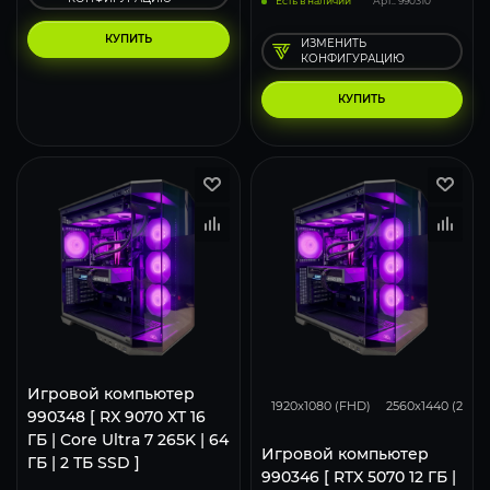
Есть в наличии
Арт.: 990310
КУПИТЬ
ИЗМЕНИТЬ
КОНФИГУРАЦИЮ
КУПИТЬ
293
231
Игровой компьютер
1920x1080 (FHD)
2560x1440 (2K)
990348 [ RX 9070 XT 16
ГБ | Core Ultra 7 265K | 64
Игровой компьютер
ГБ | 2 ТБ SSD ]
990346 [ RTX 5070 12 ГБ |