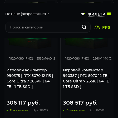
По цене (возрастание)
ФИЛЬТР
FPS
293
231
131
293
231
1920x1080 (FHD)
2560x1440 (2K)
3840x2160 (4K)
1920x1080 (FHD)
2560x1440 (2K)
Игровой компьютер
Игровой компьютер
990375 [ RTX 5070 12 ГБ |
990387 [ RTX 5070 12 ГБ |
Core Ultra 7 265KF | 64
Core Ultra 7 265K | 64 ГБ |
ГБ | 1 ТБ SSD ]
1 ТБ SSD ]
306 117
руб.
308 517
руб.
Есть в наличии
Арт.: 990375
Есть в наличии
Арт.: 990387