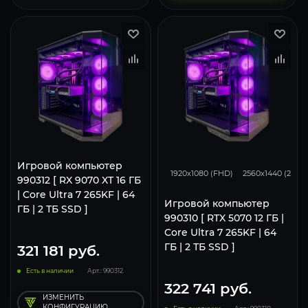
293
231
Игровой компьютер
1920x1080 (FHD)
2560x1440 (2K)
990312 [ RX 9070 XT 16 ГБ
| Core Ultra 7 265KF | 64
Игровой компьютер
ГБ | 2 ТБ SSD ]
990310 [ RTX 5070 12 ГБ |
Core Ultra 7 265KF | 64
ГБ | 2 ТБ SSD ]
321 181
руб.
Есть в наличии
Арт.: 990312
322 741
руб.
ИЗМЕНИТЬ
КОНФИГУРАЦИЮ