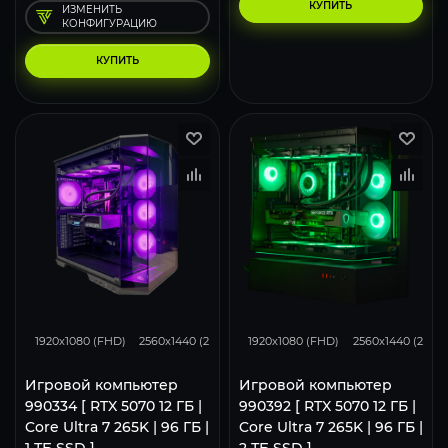
КУПИТЬ
ИЗМЕНИТЬ
КОНФИГУРАЦИЮ
КУПИТЬ
293
231
153
293
231
1920x1080 (FHD)
2560x1440 (2K)
3840x2160 (4K)
1920x1080 (FHD)
2560x1440 (2K)
Игровой компьютер
Игровой компьютер
990334 [ RTX 5070 12 ГБ |
990392 [ RTX 5070 12 ГБ |
Core Ultra 7 265K | 96 ГБ |
Core Ultra 7 265K | 96 ГБ |