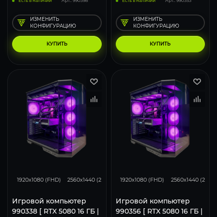
Есть в наличии
Арт.: 990398
Есть в наличии
Арт.: 990353
ИЗМЕНИТЬ
ИЗМЕНИТЬ
КОНФИГУРАЦИЮ
КОНФИГУРАЦИЮ
КУПИТЬ
КУПИТЬ
434
343
224
434
343
1920x1080 (FHD)
2560x1440 (2K)
3840x2160 (4K)
1920x1080 (FHD)
2560x1440 (2K)
Игровой компьютер
Игровой компьютер
990338 [ RTX 5080 16 ГБ |
990356 [ RTX 5080 16 ГБ |