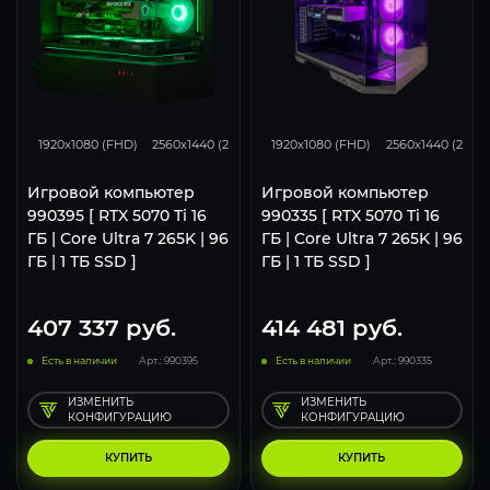
348
276
183
348
276
1920x1080 (FHD)
2560x1440 (2K)
3840x2160 (4K)
1920x1080 (FHD)
2560x1440 (2K)
Игровой компьютер
Игровой компьютер
990395 [ RTX 5070 Ti 16
990335 [ RTX 5070 Ti 16
ГБ | Core Ultra 7 265K | 96
ГБ | Core Ultra 7 265K | 96
ГБ | 1 ТБ SSD ]
ГБ | 1 ТБ SSD ]
407 337
руб.
414 481
руб.
Есть в наличии
Арт.: 990395
Есть в наличии
Арт.: 990335
ИЗМЕНИТЬ
ИЗМЕНИТЬ
КОНФИГУРАЦИЮ
КОНФИГУРАЦИЮ
КУПИТЬ
КУПИТЬ