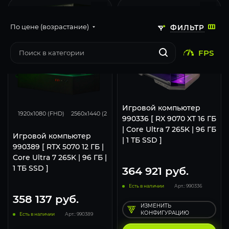
По цене (возрастание)
ФИЛЬТР
FPS
293
231
131
Игровой компьютер
1920x1080 (FHD)
2560x1440 (2K)
3840x2160 (4K)
990336 [ RX 9070 XT 16 ГБ
| Core Ultra 7 265K | 96 ГБ
Игровой компьютер
| 1 ТБ SSD ]
990389 [ RTX 5070 12 ГБ |
Core Ultra 7 265K | 96 ГБ |
1 ТБ SSD ]
364 921
руб.
Есть в наличии
Арт.: 990336
358 137
руб.
ИЗМЕНИТЬ
КОНФИГУРАЦИЮ
Есть в наличии
Арт.: 990389