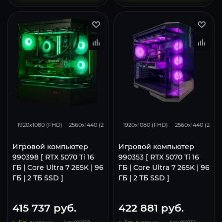
348
276
183
348
276
1920x1080 (FHD)
2560x1440 (2K)
3840x2160 (4K)
1920x1080 (FHD)
2560x1440 (2K)
Игровой компьютер
Игровой компьютер
990398 [ RTX 5070 Ti 16
990353 [ RTX 5070 Ti 16
ГБ | Core Ultra 7 265K | 96
ГБ | Core Ultra 7 265K | 96
ГБ | 2 ТБ SSD ]
ГБ | 2 ТБ SSD ]
415 737
руб.
422 881
руб.