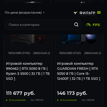
По цене (возрастание)
ФИЛЬТР
FPS
116
93
46
116
93
1920x1080 (FHD)
2560x1440 (2K)
3840x2160 (4K)
1920x1080 (FHD)
2560x1440 (2K)
Игровой компьютер
Игровой компьютер
990462 [ RTX 5050 8 ГБ |
GUARDIAN FRESH [ RTX
Ryzen 5 5500 | 32 ГБ | 1 ТБ
5050 8 ГБ | Core i5-
SSD ]
12400F | 32 ГБ | 1 ТБ SSD ]
111 677
руб.
146 173
руб.
Есть в наличии
Арт.: 990462
Есть в наличии
Арт.: 992059