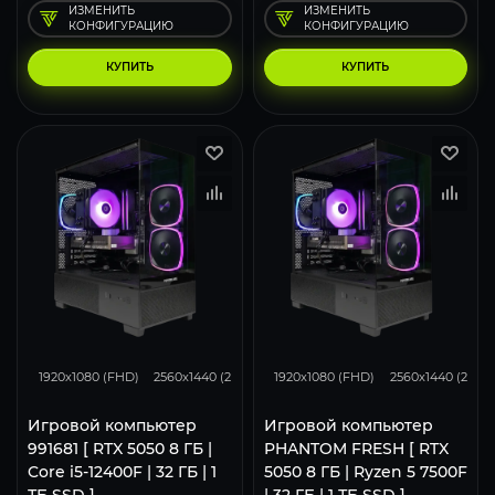
ИЗМЕНИТЬ
ИЗМЕНИТЬ
КОНФИГУРАЦИЮ
КОНФИГУРАЦИЮ
КУПИТЬ
КУПИТЬ
116
93
62
116
93
1920x1080 (FHD)
2560x1440 (2K)
3840x2160 (4K)
1920x1080 (FHD)
2560x1440 (2K)
Игровой компьютер
Игровой компьютер
991681 [ RTX 5050 8 ГБ |
PHANTOM FRESH [ RTX
Core i5-12400F | 32 ГБ | 1
5050 8 ГБ | Ryzen 5 7500F