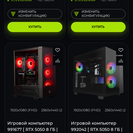
Есть в наличии
Арт.: 992043
Есть в наличии
Арт.: 991674
ИЗМЕНИТЬ
ИЗМЕНИТЬ
КОНФИГУРАЦИЮ
КОНФИГУРАЦИЮ
КУПИТЬ
КУПИТЬ
116
93
62
116
93
1920x1080 (FHD)
2560x1440 (2K)
3840x2160 (4K)
1920x1080 (FHD)
2560x1440 (2K)
Игровой компьютер
Игровой компьютер
991677 [ RTX 5050 8 ГБ |
992042 [ RTX 5050 8 ГБ |