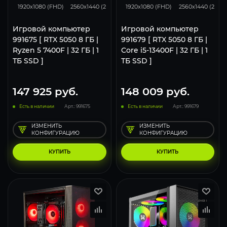
1920x1080 (FHD)
2560x1440 (2K)
3840x2160 (4K)
1920x1080 (FHD)
2560x1440 (2K)
Игровой компьютер
Игровой компьютер
991675 [ RTX 5050 8 ГБ |
991679 [ RTX 5050 8 ГБ |
Ryzen 5 7400F | 32 ГБ | 1
Core i5-13400F | 32 ГБ | 1
ТБ SSD ]
ТБ SSD ]
147 925
руб.
148 009
руб.
Есть в наличии
Арт.: 991675
Есть в наличии
Арт.: 991679
ИЗМЕНИТЬ
ИЗМЕНИТЬ
КОНФИГУРАЦИЮ
КОНФИГУРАЦИЮ
КУПИТЬ
КУПИТЬ