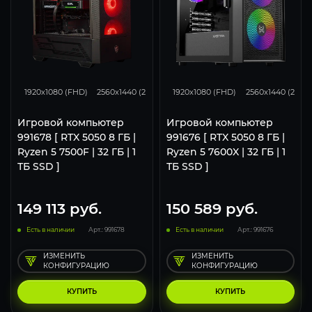
116
93
62
116
93
1920x1080 (FHD)
2560x1440 (2K)
3840x2160 (4K)
1920x1080 (FHD)
2560x1440 (2K)
Игровой компьютер
Игровой компьютер
991678 [ RTX 5050 8 ГБ |
991676 [ RTX 5050 8 ГБ |
Ryzen 5 7500F | 32 ГБ | 1
Ryzen 5 7600X | 32 ГБ | 1
ТБ SSD ]
ТБ SSD ]
149 113
руб.
150 589
руб.
Есть в наличии
Арт.: 991678
Есть в наличии
Арт.: 991676
ИЗМЕНИТЬ
ИЗМЕНИТЬ
КОНФИГУРАЦИЮ
КОНФИГУРАЦИЮ
КУПИТЬ
КУПИТЬ