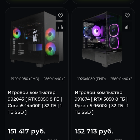
116
93
62
116
93
1920x1080 (FHD)
2560x1440 (2K)
3840x2160 (4K)
1920x1080 (FHD)
2560x1440 (2K)
Игровой компьютер
Игровой компьютер
992043 [ RTX 5050 8 ГБ |
991674 [ RTX 5050 8 ГБ |
Core i5-14400F | 32 ГБ | 1
Ryzen 5 9600X | 32 ГБ | 1
ТБ SSD ]
ТБ SSD ]
151 417
руб.
152 713
руб.