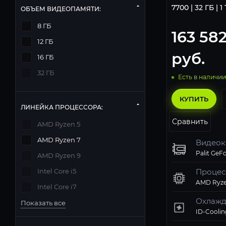
7700 | 32 ГБ | 1
ОБЪЕМ ВИДЕОПАМЯТИ:
8 ГБ
163 58
12 ГБ
руб.
16 ГБ
32 ГБ
Есть в наличии
КУПИТЬ
ЛИНЕЙКА ПРОЦЕССОРА:
Сравнить
AMD Ryzen 5
AMD Ryzen 7
Видеок
AMD Ryzen 9
Intel Core i5
Процес
AMD Ryze
Intel Core i7
Охлажд
Показать все