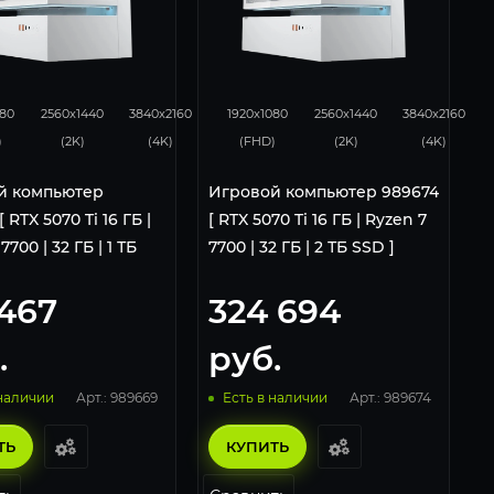
8
276
183
348
276
183
080
2560x1440
3840x2160
1920x1080
2560x1440
3840x2160
)
(2K)
(4K)
(FHD)
(2K)
(4K)
й компьютер
Игровой компьютер 989674
 RTX 5070 Ti 16 ГБ |
[ RTX 5070 Ti 16 ГБ | Ryzen 7
7700 | 32 ГБ | 1 ТБ
7700 | 32 ГБ | 2 ТБ SSD ]
 467
324 694
.
руб.
Арт.: 989669
Арт.: 989674
 наличии
Есть в наличии
ТЬ
КУПИТЬ