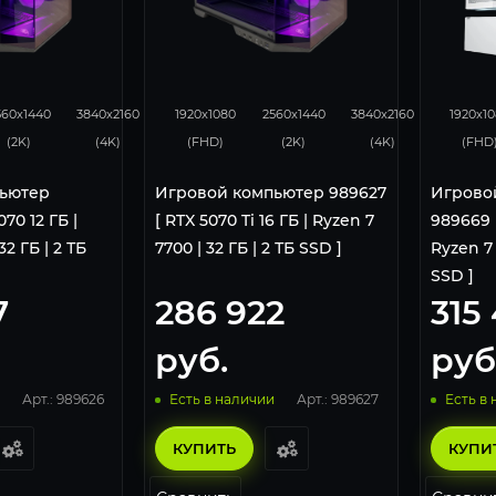
231
153
348
276
182
34
560x1440
3840x2160
1920x1080
2560x1440
3840x2160
1920x1
(2K)
(4K)
(FHD)
(2K)
(4K)
(FHD
ьютер
Игровой компьютер 989627
Игрово
70 12 ГБ |
[ RTX 5070 Ti 16 ГБ | Ryzen 7
989669 [
32 ГБ | 2 ТБ
7700 | 32 ГБ | 2 ТБ SSD ]
Ryzen 7 
SSD ]
7
286 922
315
руб.
руб
Арт.: 989626
Арт.: 989627
Есть в наличии
Есть в
КУПИТЬ
КУПИ