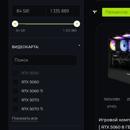
Процессор:
84 581
1 335 889
ВИДЕОКАРТА:
RTX 5050
RTX 5060
RTX 5060 Ti
132
1920x1080
2
RTX 5070
(FHD)
RTX 5070 Ti
Показать все
Игровой комп
[ RTX 5060 8 ГБ