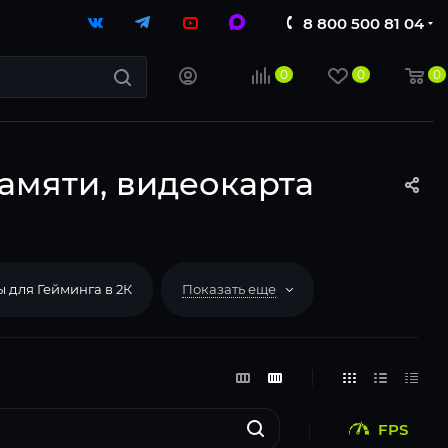
8 800 500 81 04
0
0
0
памяти, видеокарта
 для Гейминга в 2К
Показать еще
FPS