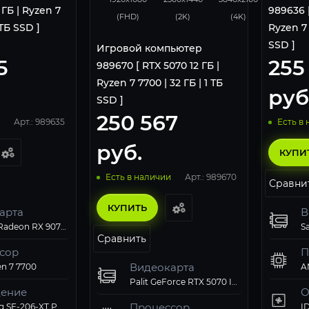
 ГБ | Ryzen 7
989636 [
(FHD)
(2K)
(4K)
 ТБ SSD ]
Ryzen 7 
SSD ]
Игровой компьютер
5
255
989670 [ RTX 5070 12 ГБ |
Ryzen 7 7700 | 32 ГБ | 1 ТБ
руб
SSD ]
250 567
Арт.: 989635
Есть в
руб.
КУПИ
Арт.: 989670
Есть в наличии
Сравни
КУПИТЬ
арта
В
Sapphire Radeon RX 9070 XT PULSE GAMING (11348-03-20G)
Сравнить
сор
П
Видеокарта
n 7 7700
A
Palit GeForce RTX 5070 Infinity 3 OC
ение
О
Процессор
ID-Cooling SE-206-XT PWM