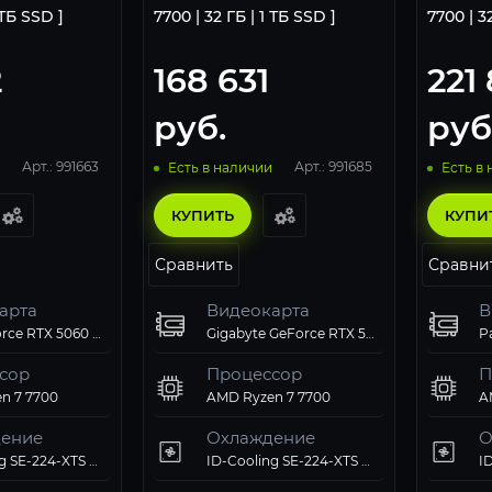
 ТБ SSD ]
7700 | 32 ГБ | 1 ТБ SSD ]
7700 | 3
2
168 631
221
руб.
руб
Арт.: 991663
Арт.: 991685
Есть в наличии
Есть в
КУПИТЬ
КУПИ
Сравнить
Сравни
арта
Видеокарта
В
Palit GeForce RTX 5060 Dual
Gigabyte GeForce RTX 5060 Ti EAGLE OC 8Gb
сор
Процессор
П
n 7 7700
AMD Ryzen 7 7700
A
ение
Охлаждение
О
ID-Cooling SE-224-XTS ARGB PWM
ID-Cooling SE-224-XTS ARGB PWM