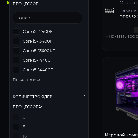
Операт
ПРОЦЕССОР:
память
Твердо
Компь
Операц
Матери
Блок п
накопи
корпус
систем
MSI PRO 
Deepcool
Core i5-12400F
Zalman N
Windows 11
Показать всю
Core i5-13400F
Core i5-13600KF
Core i5-14400
Core i5-14400F
Показать все
КОЛИЧЕСТВО ЯДЕР
ПРОЦЕССОРА:
6
8
Игровой комп
10