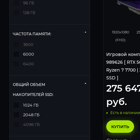
96 ГБ
128 ГБ
293
1920x1080
2
ЧАСТОТА ПАМЯТИ:
(FHD)
3600
Игровой комп
6000
989626 [ RTX 50
6400
Ryzen 7 7700 | 
SSD ]
ОБЩИЙ ОБЪЕМ
275 64
НАКОПИТЕЛЕЙ SSD:
руб.
1024 ГБ
Есть в наличии
2048 ГБ
4096 ГБ
КУПИТЬ