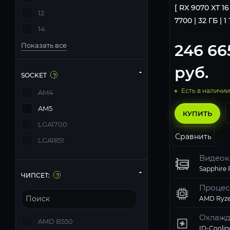
[ RX 9070 XT 16
12
7700 | 32 ГБ | 1
14
246 66
Показать все
руб.
SOCKET
?
Есть в наличии
AM4
AM5
КУПИТЬ
LGA1700
Сравнить
LGA1851
Видеок
ЧИПСЕТ:
?
Процес
AMD Ryze
Охлажд
AMD B550