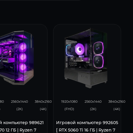
231
153
169
131
85
080
2560x1440
3840x2160
1920x1080
2560x1440
3840x2160
)
(2K)
(4K)
(FHD)
(2K)
(4K)
й компьютер 989621
Игровой компьютер 992605
70 12 ГБ | Ryzen 7
[ RTX 5060 Ti 16 ГБ | Ryzen 7