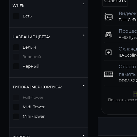
Сравнить
WI-FI:
Видеок
Есть
Процес
НАЗВАНИЕ ЦВЕТА:
AMD Ryze
Белый
Охлажд
Зеленый
Операт
Черный
память
Твердо
Компь
Операц
Матери
Блок п
ТИПОРАЗМЕР КОРПУСА:
накопи
корпус
систем
Deepcoo
Windows 11
Full-Tower
Показать всю
Midi-Tower
Mini-Tower