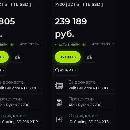
2 ГБ | 1 ТБ SSD ]
7700 | 32 ГБ | 1 ТБ SSD ]
 805
239 189
.
руб.
Арт.: 989621
Арт.: 992605
 наличии
Есть в наличии
ТЬ
КУПИТЬ
ть
Сравнить
идеокарта
Видеокарта
Palit GeForce RTX 5070 Infinity 3 OC
Palit GeForce RTX 5060 Ti Infinity 3 OC
роцессор
Процессор
MD Ryzen 7 7700
AMD Ryzen 7 7700
хлаждение
Охлаждение
ID-Cooling SE-206-XT PWM
ID-Cooling SE-224-XTS ARGB PWM