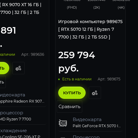
 RX 9070 XT 16 ГБ |
(FHD)
(2K)
(4K)
7700 | 32 ГБ | 2 ТБ
Игровой компьютер 989675
 891
[ RTX 5070 12 ГБ | Ryzen 7
7700 | 32 ГБ | 2 ТБ SSD ]
.
259 794
Арт.: 989636
 наличии
руб.
ТЬ
Арт.: 989675
Есть в наличии
ть
КУПИТЬ
идеокарта
Sapphire Radeon RX 9070 XT PULSE GAMING (11348-03-20G)
Сравнить
роцессор
Видеокарта
MD Ryzen 7 7700
Palit GeForce RTX 5070 Infinity 3 OC
хлаждение
Процессор
ID-Cooling SE-206-XT PWM