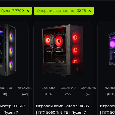
:
Ryzen 7 7700
Оперативная память::
32 ГБ
105
50
167
132
68
293
560x1440
3840x2160
1920x1080
2560x1440
3840x2160
1920x1
(2K)
(4K)
(FHD)
(2K)
(4K)
(FHD
ьютер 991663
Игровой компьютер 991685
Игрово
 | Ryzen 7
[ RTX 5060 Ti 8 ГБ | Ryzen 7
[ RTX 50