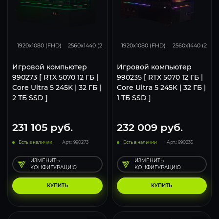
293
231
153
293
231
1920x1080 (FHD)
2560x1440 (2K)
3840x2160 (4K)
1920x1080 (FHD)
2560x1440 (2K)
Игровой компьютер
Игровой компьютер
990273 [ RTX 5070 12 ГБ |
990235 [ RTX 5070 12 ГБ |
Core Ultra 5 245K | 32 ГБ |
Core Ultra 5 245K | 32 ГБ |
2 ТБ SSD ]
1 ТБ SSD ]
231 105
руб.
232 009
руб.
Есть в наличии
Арт.: 990273
Есть в наличии
Арт.: 990235
ИЗМЕНИТЬ
ИЗМЕНИТЬ
КОНФИГУРАЦИЮ
КОНФИГУРАЦИЮ
КУПИТЬ
КУПИТЬ