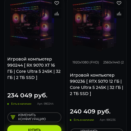
293
231
Игровой компьютер
1920x1080 (FHD)
2560x1440 (2K)
990244 [ RX 9070 XT 16
ГБ | Core Ultra 5 245K | 32
Игровой компьютер
ГБ | 2 ТБ SSD ]
990236 [ RTX 5070 12 ГБ |
Core Ultra 5 245K | 32 ГБ |
2 ТБ SSD ]
234 049
руб.
Есть в наличии
Арт.: 990244
240 409
руб.
ИЗМЕНИТЬ
КОНФИГУРАЦИЮ
Есть в наличии
Арт.: 990236
КУПИТЬ