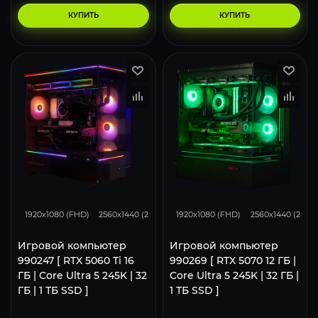
КУПИТЬ
КУПИТЬ
168
132
85
293
231
1920x1080 (FHD)
2560x1440 (2K)
3840x2160 (4K)
1920x1080 (FHD)
2560x1440 (2K)
Игровой компьютер
Игровой компьютер
990247 [ RTX 5060 Ti 16
990269 [ RTX 5070 12 ГБ |
ГБ | Core Ultra 5 245K | 32
Core Ultra 5 245K | 32 ГБ |
ГБ | 1 ТБ SSD ]
1 ТБ SSD ]