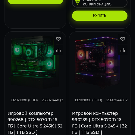
ИЗМЕНИТЬ
КОНФИГУРАЦИЮ
КУПИТЬ
348
276
183
348
276
1920x1080 (FHD)
2560x1440 (2K)
3840x2160 (4K)
1920x1080 (FHD)
2560x1440 (2K)
Игровой компьютер
Игровой компьютер
990268 [ RTX 5070 Ti 16
990239 [ RTX 5070 Ti 16
ГБ | Core Ultra 5 245K | 32
ГБ | Core Ultra 5 245K | 32
ГБ | 1 ТБ SSD ]
ГБ | 1 ТБ SSD ]