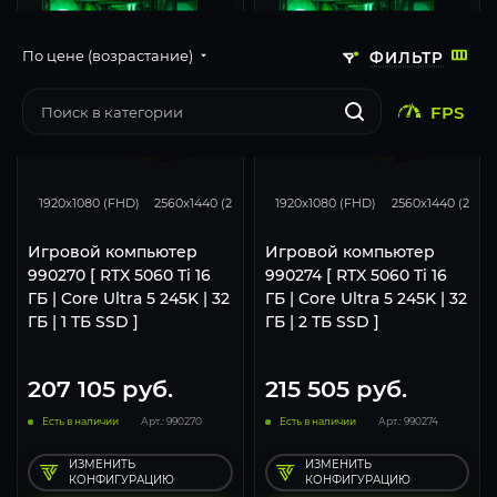
По цене (возрастание)
ФИЛЬТР
FPS
168
132
67
168
132
1920x1080 (FHD)
2560x1440 (2K)
3840x2160 (4K)
1920x1080 (FHD)
2560x1440 (2K)
Игровой компьютер
Игровой компьютер
990270 [ RTX 5060 Ti 16
990274 [ RTX 5060 Ti 16
ГБ | Core Ultra 5 245K | 32
ГБ | Core Ultra 5 245K | 32
ГБ | 1 ТБ SSD ]
ГБ | 2 ТБ SSD ]
207 105
руб.
215 505
руб.
Есть в наличии
Арт.: 990270
Есть в наличии
Арт.: 990274
ИЗМЕНИТЬ
ИЗМЕНИТЬ
КОНФИГУРАЦИЮ
КОНФИГУРАЦИЮ