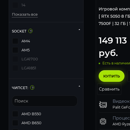
14
Игровой комп
Показать все
[ RTX 5050 8 ГБ
7500F | 32 ГБ | 
SOCKET
?
149 113
AM4
руб.
AM5
LGA1700
Есть в наличии
LGA1851
КУПИТЬ
ЧИПСЕТ:
?
Сравнить
Видеок
AMD B550
Процес
AMD B650
AMD Ryze