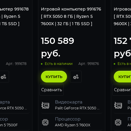
ьютер 991678
Игровой компьютер 991676
Игрово
 | Ryzen 5
[ RTX 5050 8 ГБ | Ryzen 5
[ RTX 50
1 ТБ SSD ]
7600X | 32 ГБ | 1 ТБ SSD ]
9600X | 
150 589
152 
руб.
руб
Арт.: 991678
Арт.: 991676
Есть в наличии
Есть в
КУПИТЬ
КУПИ
Сравнить
Сравни
арта
Видеокарта
В
Palit GeForce RTX 5050 StormX OC 8Gb
Palit GeForce RTX 5050 StormX OC 8Gb
сор
Процессор
П
n 5 7500F
AMD Ryzen 5 7600X
A