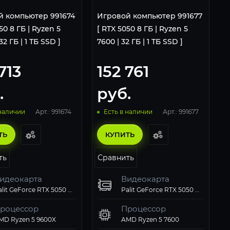
й компьютер 991674
Игровой компьютер 991677
50 8 ГБ | Ryzen 5
[ RTX 5050 8 ГБ | Ryzen 5
32 ГБ | 1 ТБ SSD ]
7600 | 32 ГБ | 1 ТБ SSD ]
713
152 761
.
руб.
Арт.: 991674
Арт.: 991677
 наличии
Есть в наличии
ТЬ
КУПИТЬ
ть
Сравнить
идеокарта
Видеокарта
Palit GeForce RTX 5050 StormX OC 8Gb
Palit GeForce RTX 5050 StormX OC 8Gb
роцессор
Процессор
MD Ryzen 5 9600X
AMD Ryzen 5 7600