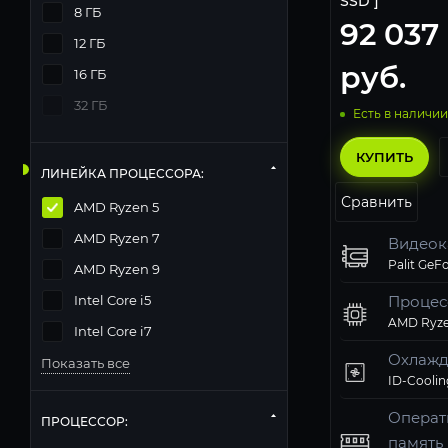
SSD ]
8 ГБ
92 037
12 ГБ
руб.
16 ГБ
32 ГБ
Есть в наличии
КУПИТЬ
ЛИНЕЙКА ПРОЦЕССОРА:
Сравнить
AMD Ryzen 5
AMD Ryzen 7
Видеок
AMD Ryzen 9
Intel Core i5
Процес
AMD Ryze
Intel Core i7
Охлажд
Показать все
ID-Coolin
Операт
ПРОЦЕССОР:
память