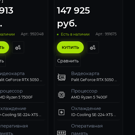
 ]
913
147 925
.
руб.
Арт.: 992048
Арт.: 991675
 наличии
Есть в наличии
ТЬ
КУПИТЬ
ть
Сравнить
идеокарта
Видеокарта
Palit GeForce RTX 5050 StormX OC 8Gb
Palit GeForce RTX 5050 StormX OC 8Gb
роцессор
Процессор
MD Ryzen 5 7500F
AMD Ryzen 5 7400F
хлаждение
Охлаждение
ID-Cooling SE-224-XTS ARGB PWM
ID-Cooling SE-224-XTS ARGB PWM
перативная
Оперативная
амять
память