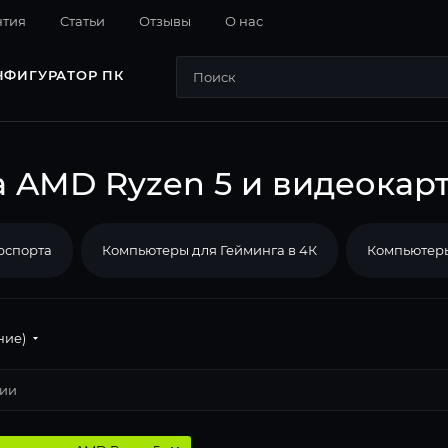
нтия
Cтатьи
Отзывы
О нас
НФИГУРАТОР ПК
 AMD Ryzen 5 и видеокарт
рспорта
Компьютеры для Гейминга в 4К
Компьютеры
ние)