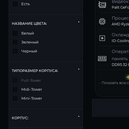
Видеок
Есть
Процес
НАЗВАНИЕ ЦВЕТА:
AMD Ryze
Белый
Охлажд
Зеленый
Операт
Черный
память
Твердо
Компь
Операц
Матери
Блок п
ТИПОРАЗМЕР КОРПУСА:
накопи
корпус
систем
MSI PRO 
Deepcool
Windows 11
Full-Tower
Показать всю
Midi-Tower
Mini-Tower
КОРПУС: