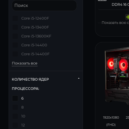
Твердо
Компь
Операц
Матери
Блок п
накопи
корпус
систем
Deepcool
Core i5-12400F
Zalman N
Windows 11
Показать всю
Core i5-13400F
Core i5-13600KF
Core i5-14400
Core i5-14400F
Показать все
КОЛИЧЕСТВО ЯДЕР
ПРОЦЕССОРА:
6
8
116
10
1920x1080
2
(FHD)
12