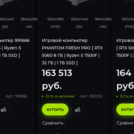
105
68
132
105
68
132
560x1440
3840x2160
1920x1080
2560x1440
3840x2160
1920x1
(2K)
(4K)
(FHD)
(2K)
(4K)
(FHD
ьютер 991666
Игровой компьютер
Игрово
 | Ryzen 5
PHANTOM FRESH PRO [ RTX
[ RTX 50
1 ТБ SSD ]
5060 8 ГБ | Ryzen 5 7500F |
7500F | 
32 ГБ | 1 ТБ SSD ]
5
163 513
164
руб.
руб
Арт.: 991666
Арт.: 992052
Есть в наличии
Есть в
КУПИТЬ
КУПИ
Сравнить
Сравни