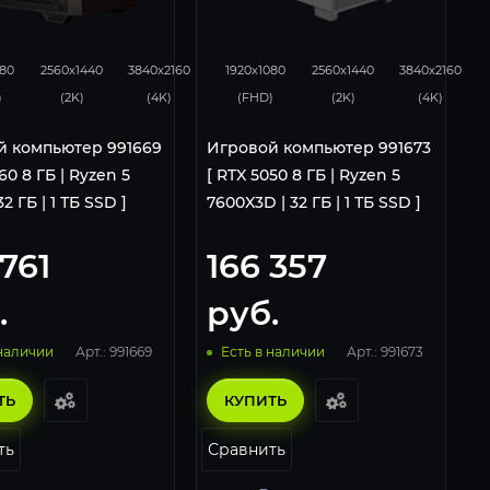
105
68
116
93
62
080
2560x1440
3840x2160
1920x1080
2560x1440
3840x2160
)
(2K)
(4K)
(FHD)
(2K)
(4K)
й компьютер 991669
Игровой компьютер 991673
60 8 ГБ | Ryzen 5
[ RTX 5050 8 ГБ | Ryzen 5
32 ГБ | 1 ТБ SSD ]
7600X3D | 32 ГБ | 1 ТБ SSD ]
 761
166 357
.
руб.
Арт.: 991669
Арт.: 991673
 наличии
Есть в наличии
ТЬ
КУПИТЬ
ть
Сравнить