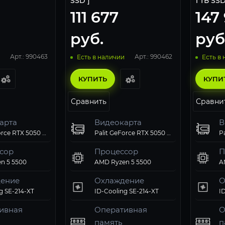
SSD ]
1 ТБ SSD
111 677
147 
руб.
руб
Арт.: 990463
Арт.: 990462
Есть в наличии
Есть в
КУПИТЬ
КУПИ
Сравнить
Сравни
арта
Видеокарта
В
Palit GeForce RTX 5050 StormX OC 8Gb
Palit GeForce RTX 5050 StormX OC 8Gb
сор
Процессор
П
n 5 5500
AMD Ryzen 5 5500
A
ение
Охлаждение
О
g SE-214-XT
ID-Cooling SE-214-XT
ивная
Оперативная
О
память
п