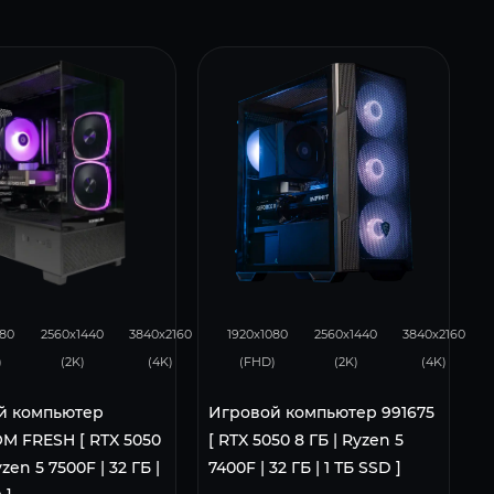
93
62
116
93
62
080
2560x1440
3840x2160
1920x1080
2560x1440
3840x2160
)
(2K)
(4K)
(FHD)
(2K)
(4K)
й компьютер
Игровой компьютер 991675
M FRESH [ RTX 5050
[ RTX 5050 8 ГБ | Ryzen 5
yzen 5 7500F | 32 ГБ |
7400F | 32 ГБ | 1 ТБ SSD ]