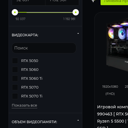
Линейка пр
92 037
1 192 981
ВИДЕОКАРТА:
RTX 5050
RTX 5060
RTX 5060 Ti
116
1920x1080
2
RTX 5070
(FHD)
RTX 5070 Ti
Показать все
Игровой комп
990463 [ RTX 5
Ryzen 5 5500 | 1
ОБЪЕМ ВИДЕОПАМЯТИ: