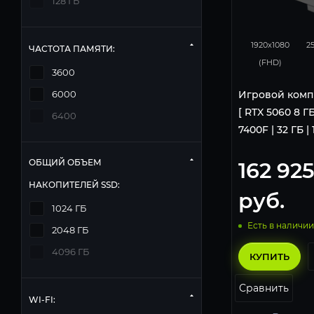
128 ГБ
132
1920x1080
2
ЧАСТОТА ПАМЯТИ:
(FHD)
3600
Игровой комп
6000
[ RTX 5060 8 ГБ
6400
7400F | 32 ГБ | 
ОБЩИЙ ОБЪЕМ
162 92
НАКОПИТЕЛЕЙ SSD:
руб.
1024 ГБ
Есть в наличии
2048 ГБ
4096 ГБ
КУПИТЬ
Сравнить
WI-FI: