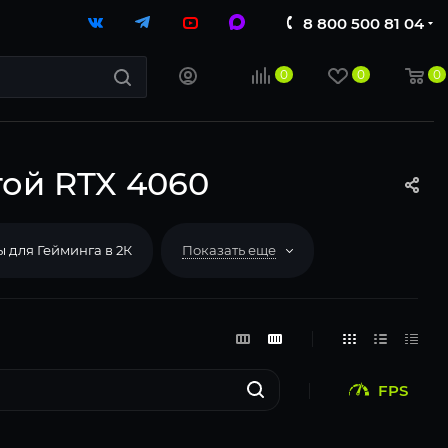
8 800 500 81 04
0
0
0
ой RTX 4060
 для Гейминга в 2К
Показать еще
FPS