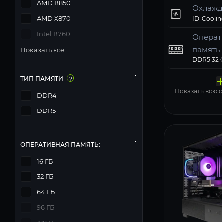
AMD B850
Охлажд
AMD X870
Intel B760
Операт
память
Показать все
Твердо
Компь
Операц
Матери
Блок п
накопи
корпус
систем
MSI PRO 
Deepcool
ТИП ПАМЯТИ
?
Windows 11
Показать всю
DDR4
DDR5
ОПЕРАТИВНАЯ ПАМЯТЬ:
16 ГБ
32 ГБ
64 ГБ
96 ГБ