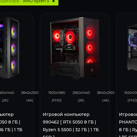
оцессора::
AMD Ryzen 5
93
46
116
93
46
116
560x1440
3840x2160
1920x1080
2560x1440
3840x2160
1920x1
(2K)
(4K)
(FHD)
(2K)
(4K)
(FHD
ьютер
Игровой компьютер
Игрово
050 8 ГБ |
990462 [ RTX 5050 8 ГБ |
PHANTO
6 ГБ | 1 ТБ
Ryzen 5 5500 | 32 ГБ | 1 ТБ
8 ГБ | R