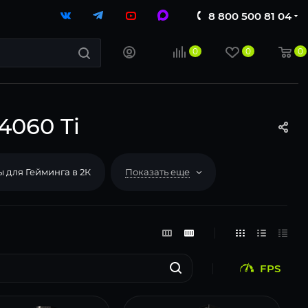
8 800 500 81 04
0
0
0
4060 Ti
 для Гейминга в 2К
Показать еще
FPS