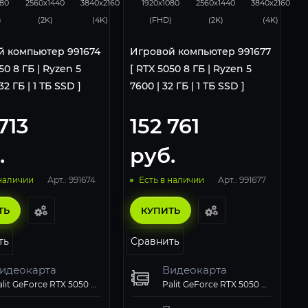
080
2560x1440
3840x2160
1920x1080
2560x1440
3840x2160
)
(2K)
(4K)
(FHD)
(2K)
(4K)
й компьютер 991674
Игровой компьютер 991677
50 8 ГБ | Ryzen 5
[ RTX 5050 8 ГБ | Ryzen 5
32 ГБ | 1 ТБ SSD ]
7600 | 32 ГБ | 1 ТБ SSD ]
713
152 761
.
руб.
Арт.: 991674
Арт.: 991677
 наличии
Есть в наличии
ТЬ
КУПИТЬ
ть
Сравнить
идеокарта
Видеокарта
Palit GeForce RTX 5050 StormX OC 8Gb
Palit GeForce RTX 5050 StormX OC 8Gb