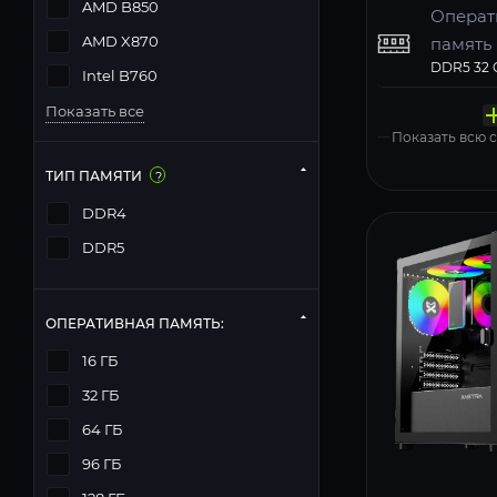
AMD B850
Операт
AMD X870
память
Твердо
Компь
Операц
Intel B760
Матери
Блок п
накопи
корпус
систем
MSI PRO 
Deepcool
Показать все
Windows 11
Показать всю
ТИП ПАМЯТИ
?
DDR4
DDR5
ОПЕРАТИВНАЯ ПАМЯТЬ:
16 ГБ
32 ГБ
64 ГБ
96 ГБ
116