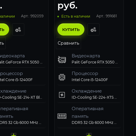
.
руб.
Арт.: 992059
Арт.: 991681
 наличии
Есть в наличии
ТЬ
КУПИТЬ
ть
Сравнить
идеокарта
Видеокарта
Palit GeForce RTX 5050 StormX OC 8Gb
Palit GeForce RTX 5050 StormX OC 8Gb
роцессор
Процессор
tel Core i5-12400F
Intel Core i5-12400F
хлаждение
Охлаждение
ID-Cooling SE-214-XT Black
ID-Cooling SE-224-XTS ARGB PWM
перативная
Оперативная
амять
память
вердотельный
Твердотельный
омпьютерный
Компьютерный
DDR5 32 Gb 6000 MHz G.Skill RIPJAWS M5 RGB Black
DDR5 32 Gb 6000 MHz G.Skill RIPJAWS M5 RGB Black
перационная
Операционная
атеринская плата
Материнская плата
лок питания
Блок питания
акопитель
накопитель
орпус
корпус
истема
система
MSI MAG B760M MORTAR II WIFI
MSI MAG B760M MORTAR II WIFI
eepcool 700W PF700
Deepcool 700W PF700