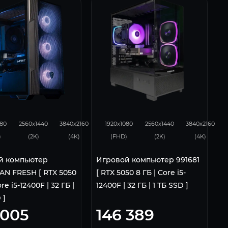
93
62
116
93
62
080
2560x1440
3840x2160
1920x1080
2560x1440
3840x2160
)
(2K)
(4K)
(FHD)
(2K)
(4K)
й компьютер
Игровой компьютер 991681
N FRESH [ RTX 5050
[ RTX 5050 8 ГБ | Core i5-
ore i5-12400F | 32 ГБ |
12400F | 32 ГБ | 1 ТБ SSD ]
 ]
 005
146 389