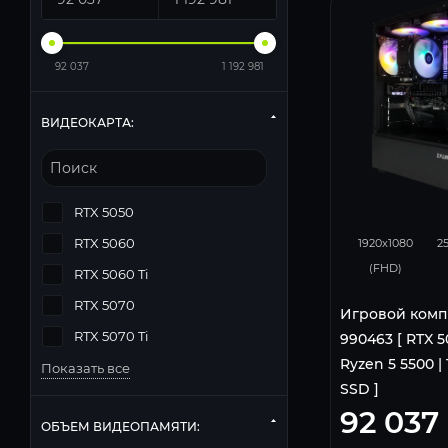
92 037
1 192 981
ВИДЕОКАРТА:
RTX 5050
116
RTX 5060
1920x1080
2
(FHD)
RTX 5060 Ti
RTX 5070
Игровой комп
RTX 5070 Ti
990463 [ RTX 5
Ryzen 5 5500 | 1
Показать все
SSD ]
92 037
ОБЪЕМ ВИДЕОПАМЯТИ: