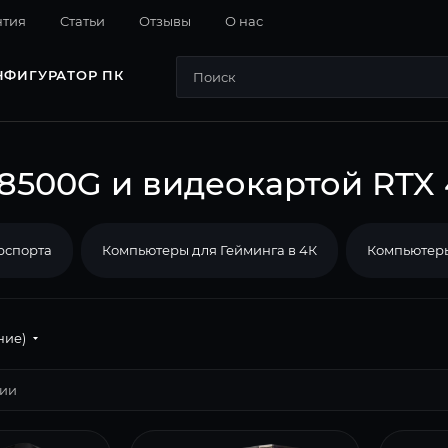
нтия
Cтатьи
Отзывы
О нас
НФИГУРАТОР ПК
8500G и видеокартой RTX 
рспорта
Компьютеры для Гейминга в 4К
Компьютеры
ние)