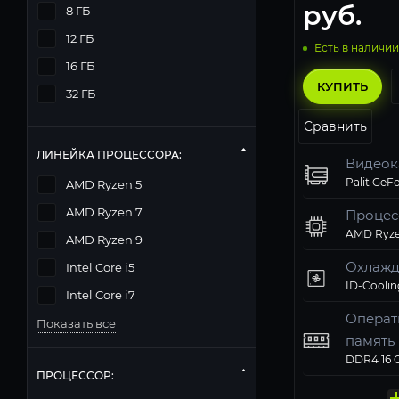
руб.
8 ГБ
12 ГБ
Есть в наличии
16 ГБ
КУПИТЬ
32 ГБ
Сравнить
ЛИНЕЙКА ПРОЦЕССОРА:
Видеок
AMD Ryzen 5
AMD Ryzen 7
Процес
AMD Ryze
AMD Ryzen 9
Охлажд
Intel Core i5
ID-Coolin
Intel Core i7
Операт
Показать все
память
Твердо
Компь
Операц
Матери
Блок п
ПРОЦЕССОР:
накопи
корпус
систем
Deepcool