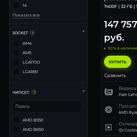
14
7400F | 32 ГБ | 
Показать все
147 75
SOCKET
?
руб.
AM4
Есть в наличии
AM5
КУПИТЬ
LGA1700
LGA1851
Сравнить
Видеок
ЧИПСЕТ:
?
Процес
AMD Ryze
AMD B550
Охлажд
AMD B650