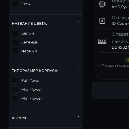
Процес
Есть
AMD Ryze
Охлажд
НАЗВАНИЕ ЦВЕТА:
Белый
Операт
память
Зеленый
Твердо
Компь
Операц
Матери
Блок п
Черный
накопи
корпус
систем
MSI PRO 
Deepcool
Windows 11
Показать всю
ТИПОРАЗМЕР КОРПУСА:
Full-Tower
Midi-Tower
Mini-Tower
КОРПУС: