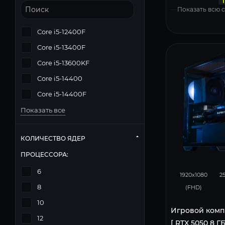
Zalman N
Windows 11
Показать всю
Core i5-12400F
Core i5-13400F
Core i5-13600KF
Core i5-14400
Core i5-14400F
Показать все
КОЛИЧЕСТВО ЯДЕР
ПРОЦЕССОРА:
116
6
1920x1080
2
8
(FHD)
10
Игровой комп
12
[ RTX 5050 8 ГБ