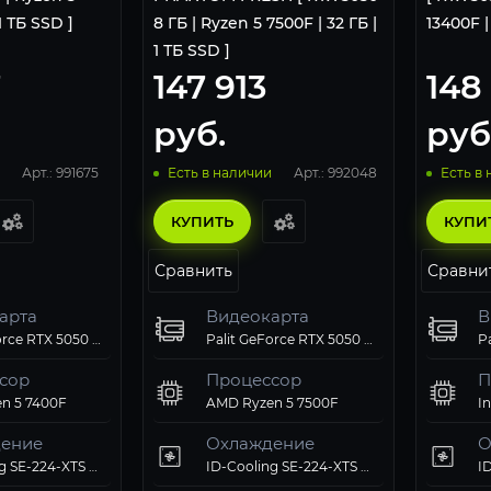
1 ТБ SSD ]
8 ГБ | Ryzen 5 7500F | 32 ГБ |
13400F |
1 ТБ SSD ]
7
147 913
148
руб.
руб
Арт.: 991675
Арт.: 992048
Есть в наличии
Есть в
КУПИТЬ
КУПИ
Сравнить
Сравни
арта
Видеокарта
В
Palit GeForce RTX 5050 StormX OC 8Gb
Palit GeForce RTX 5050 StormX OC 8Gb
сор
Процессор
П
n 5 7400F
AMD Ryzen 5 7500F
In
ение
Охлаждение
О
ID-Cooling SE-224-XTS ARGB PWM
ID-Cooling SE-224-XTS ARGB PWM