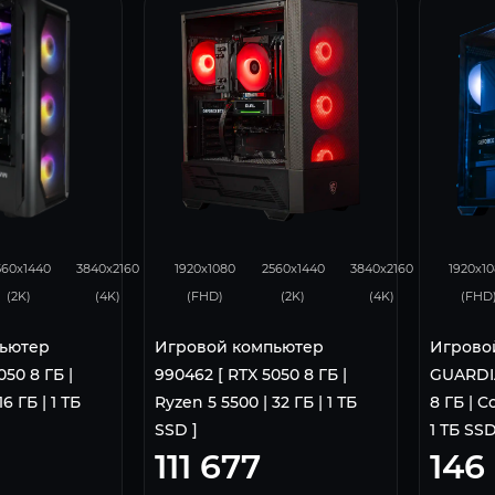
93
46
116
93
46
116
560x1440
3840x2160
1920x1080
2560x1440
3840x2160
1920x1
(2K)
(4K)
(FHD)
(2K)
(4K)
(FHD
ьютер
Игровой компьютер
Игрово
050 8 ГБ |
990462 [ RTX 5050 8 ГБ |
GUARDIA
6 ГБ | 1 ТБ
Ryzen 5 5500 | 32 ГБ | 1 ТБ
8 ГБ | C
SSD ]
1 ТБ SSD
111 677
146