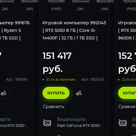
560x1440
3840x2160
1920x1080
2560x1440
3840x2160
1920x1
(2K)
(4K)
(FHD)
(2K)
(4K)
(FHD
ьютер 991676
Игровой компьютер 992043
Игрово
 | Ryzen 5
[ RTX 5050 8 ГБ | Core i5-
[ RTX 50
 1 ТБ SSD ]
14400F | 32 ГБ | 1 ТБ SSD ]
9600X | 
7
151 417
152 
руб.
руб
Арт.: 991676
Арт.: 992043
Есть в наличии
Есть в
КУПИТЬ
КУПИ
Сравнить
Сравни
арта
Видеокарта
В
Palit GeForce RTX 5050 StormX OC 8Gb
Palit GeForce RTX 5050 StormX OC 8Gb