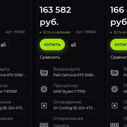
163 582
166
руб.
руб
Арт.: 991661
Арт.: 991663
Есть в наличии
Есть в
КУПИТЬ
КУПИ
Сравнить
Сравни
арта
Видеокарта
В
Palit GeForce RTX 5060 Dual
Palit GeForce RTX 5060 Dual
сор
Процессор
П
n 7 8700F
AMD Ryzen 7 7700
A
ение
Охлаждение
О
ID-Cooling SE-224-XTS ARGB PWM
ID-Cooling SE-224-XTS ARGB PWM
ивная
Оперативная
О
память
п