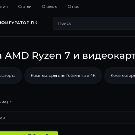
нтия
Cтатьи
Отзывы
О нас
НФИГУРАТОР ПК
AMD Ryzen 7 и видеокарт
рспорта
Компьютеры для Гейминга в 4К
Компьютеры
ние)