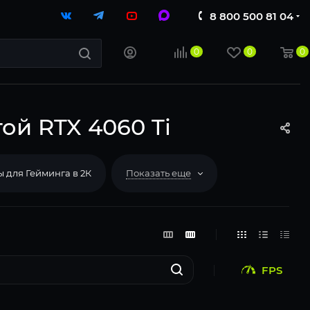
8 800 500 81 04
0
0
0
ой RTX 4060 Ti
 для Гейминга в 2К
Показать еще
FPS