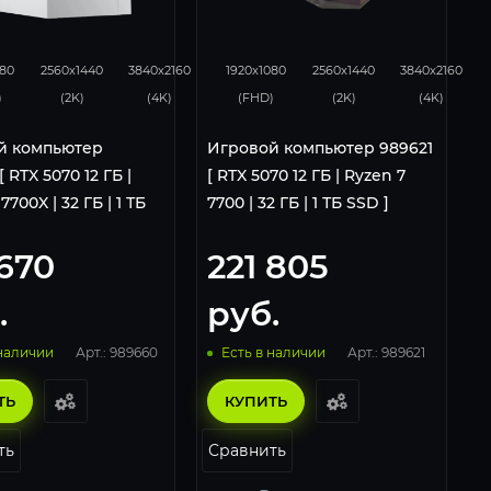
231
153
293
231
153
080
2560x1440
3840x2160
1920x1080
2560x1440
3840x2160
)
(2K)
(4K)
(FHD)
(2K)
(4K)
й компьютер
Игровой компьютер 989621
 RTX 5070 12 ГБ |
[ RTX 5070 12 ГБ | Ryzen 7
7700X | 32 ГБ | 1 ТБ
7700 | 32 ГБ | 1 ТБ SSD ]
 670
221 805
.
руб.
Арт.: 989660
Арт.: 989621
 наличии
Есть в наличии
ТЬ
КУПИТЬ
ть
Сравнить