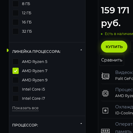
8 ГБ
159 171
12 ГБ
руб.
16 ГБ
32 ГБ
Есть в наличии
КУПИТЬ
ЛИНЕЙКА ПРОЦЕССОРА:
Сравнить
AMD Ryzen 5
AMD Ryzen 7
Видеок
AMD Ryzen 9
Intel Core i5
Процес
AMD Ryze
Intel Core i7
Охлажд
Показать все
Операт
ПРОЦЕССОР:
память