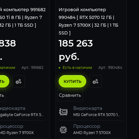
й компьютер 991682
Игровой компьютер
60 Ti 8 ГБ | Ryzen 7
990484 [ RTX 5070 12 ГБ |
32 ГБ | 1 ТБ SSD ]
Ryzen 7 5700X | 32 ГБ | 1 ТБ
SSD ]
 838
185 263
.
руб.
Арт.: 991682
Арт.: 990484
 наличии
Есть в наличии
ТЬ
КУПИТЬ
ть
Сравнить
идеокарта
Видеокарта
Gigabyte GeForce RTX 5060 Ti EAGLE OC 8Gb
MSI GeForce RTX 5070 12G SHADOW 2X OC
роцессор
Процессор
MD Ryzen 7 9700X
AMD Ryzen 7 5700X