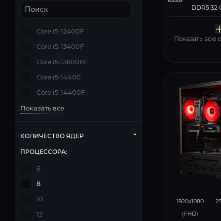
Твердо
Компь
Операц
Матери
Блок п
накопи
корпус
систем
MSI PRO 
Deepcool
Core i5-12400F
Windows 11
Показать всю
Core i5-13400F
Core i5-13600KF
Core i5-14400
Core i5-14400F
Показать все
КОЛИЧЕСТВО ЯДЕР
ПРОЦЕССОРА:
6
8
167
10
1920x1080
2
(FHD)
12