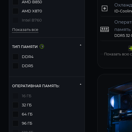
AMD B850
Охлажд
AMD X870
Intel B760
Операт
память
Показать все
Твердо
Компь
Операц
Матери
Блок п
накопи
корпус
систем
MSI PRO 
Deepcool
ТИП ПАМЯТИ
?
Windows 11
Показать всю
DDR4
DDR5
ОПЕРАТИВНАЯ ПАМЯТЬ:
16 ГБ
32 ГБ
64 ГБ
96 ГБ