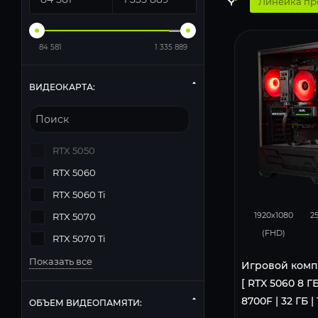
Линейка пр
84 581
1 335 889
ВИДЕОКАРТА:
RTX 5050
RTX 5060
RTX 5060 Ti
132
1920x1080
2
RTX 5070
(FHD)
RTX 5070 Ti
Показать все
Игровой комп
[ RTX 5060 8 ГБ
8700F | 32 ГБ |
ОБЪЕМ ВИДЕОПАМЯТИ: