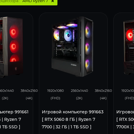
оцессора::
AMD Ryzen 7
105
50
132
105
50
132
560x1440
3840x2160
1920x1080
2560x1440
3840x2160
1920x1
(2K)
(4K)
(FHD)
(2K)
(4K)
(FHD
ьютер 991661
Игровой компьютер 991663
Игрово
 | Ryzen 7
[ RTX 5060 8 ГБ | Ryzen 7
[ RTX 50
 1 ТБ SSD ]
7700 | 32 ГБ | 1 ТБ SSD ]
7700X | 