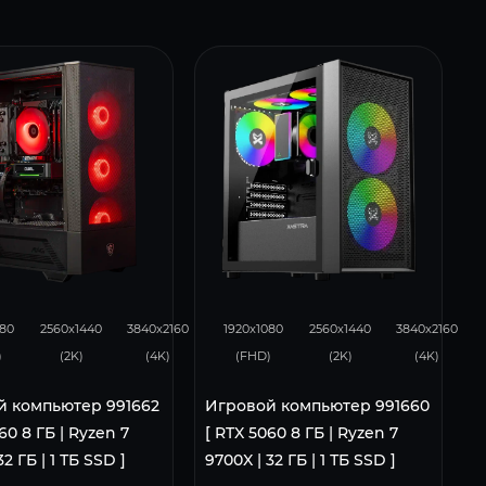
105
68
132
105
68
080
2560x1440
3840x2160
1920x1080
2560x1440
3840x2160
)
(2K)
(4K)
(FHD)
(2K)
(4K)
й компьютер 991662
Игровой компьютер 991660
60 8 ГБ | Ryzen 7
[ RTX 5060 8 ГБ | Ryzen 7
32 ГБ | 1 ТБ SSD ]
9700X | 32 ГБ | 1 ТБ SSD ]