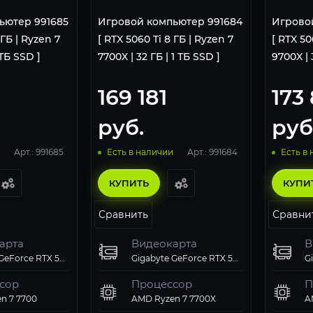
ьютер 991685
Игровой компьютер 991684
Игрово
 ГБ | Ryzen 7
[ RTX 5060 Ti 8 ГБ | Ryzen 7
[ RTX 50
 ТБ SSD ]
7700X | 32 ГБ | 1 ТБ SSD ]
9700X | 
169 181
173
руб.
руб
Арт.: 991685
Арт.: 991684
Есть в наличии
Есть в
КУПИТЬ
КУПИ
Сравнить
Сравни
арта
Видеокарта
В
Gigabyte GeForce RTX 5060 Ti EAGLE OC 8Gb
Gigabyte GeForce RTX 5060 Ti EAGLE OC 8Gb
сор
Процессор
П
n 7 7700
AMD Ryzen 7 7700X
A