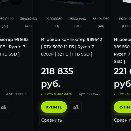
132
86
293
231
153
293
560x1440
3840x2160
1920x1080
2560x1440
3840x2160
1920x1
(2K)
(4K)
(FHD)
(2K)
(4K)
(FHD
ьютер 991683
Игровой компьютер 989542
Игрово
 ГБ | Ryzen 7
[ RTX 5070 12 ГБ | Ryzen 7
989660 [
 1 ТБ SSD ]
8700F | 32 ГБ | 1 ТБ SSD ]
Ryzen 7 
SSD ]
218 835
221
руб.
руб
Арт.: 991683
Арт.: 989542
Есть в наличии
Есть в
КУПИТЬ
КУПИ
Сравнить
Сравни