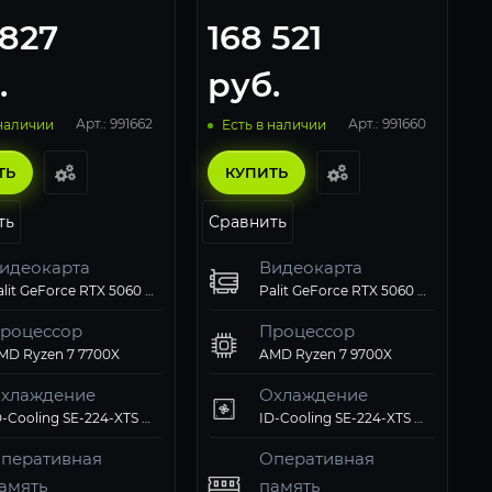
 827
168 521
.
руб.
Арт.: 991662
Арт.: 991660
 наличии
Есть в наличии
ТЬ
КУПИТЬ
ть
Сравнить
идеокарта
Видеокарта
Palit GeForce RTX 5060 Dual
Palit GeForce RTX 5060 Dual
роцессор
Процессор
MD Ryzen 7 7700X
AMD Ryzen 7 9700X
хлаждение
Охлаждение
ID-Cooling SE-224-XTS ARGB PWM
ID-Cooling SE-224-XTS ARGB PWM
перативная
Оперативная
амять
память