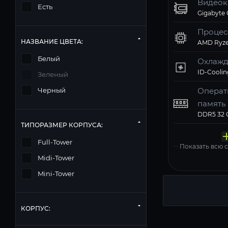
Видеок
Есть
Процес
НАЗВАНИЕ ЦВЕТА:
AMD Ryze
Белый
Охлажд
Зеленый
Операт
Черный
память
Твердо
Компь
Операц
Матери
Блок п
ТИПОРАЗМЕР КОРПУСА:
накопи
корпус
систем
MSI PRO 
Deepcool
Windows 11
Full-Tower
Показать всю
Midi-Tower
Mini-Tower
КОРПУС: