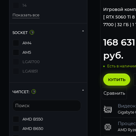
14
Игровой комп
Показать все
[ RTX 5060 Ti 8
7700 | 32 ГБ | 1
SOCKET
?
168 631
AM4
руб.
AM5
LGA1700
Есть в наличии
LGA1851
КУПИТЬ
ЧИПСЕТ:
?
Сравнить
Видеок
AMD B550
Процес
AMD B650
AMD Ryze