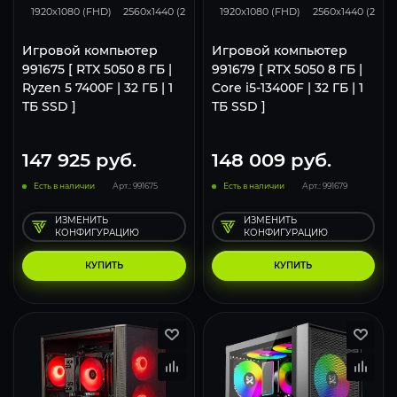
1920x1080 (FHD)
2560x1440 (2K)
3840x2160 (4K)
1920x1080 (FHD)
2560x1440 (2K)
Игровой компьютер
Игровой компьютер
991675 [ RTX 5050 8 ГБ |
991679 [ RTX 5050 8 ГБ |
Ryzen 5 7400F | 32 ГБ | 1
Core i5-13400F | 32 ГБ | 1
ТБ SSD ]
ТБ SSD ]
147 925
руб.
148 009
руб.
Есть в наличии
Арт.: 991675
Есть в наличии
Арт.: 991679
ИЗМЕНИТЬ
ИЗМЕНИТЬ
КОНФИГУРАЦИЮ
КОНФИГУРАЦИЮ
КУПИТЬ
КУПИТЬ