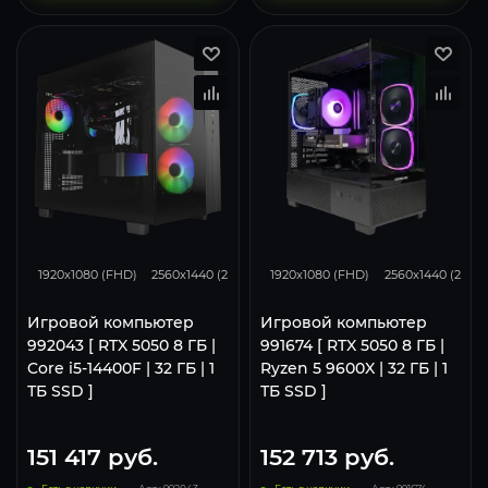
116
93
62
116
93
1920x1080 (FHD)
2560x1440 (2K)
3840x2160 (4K)
1920x1080 (FHD)
2560x1440 (2K)
Игровой компьютер
Игровой компьютер
992043 [ RTX 5050 8 ГБ |
991674 [ RTX 5050 8 ГБ |
Core i5-14400F | 32 ГБ | 1
Ryzen 5 9600X | 32 ГБ | 1
ТБ SSD ]
ТБ SSD ]
151 417
руб.
152 713
руб.