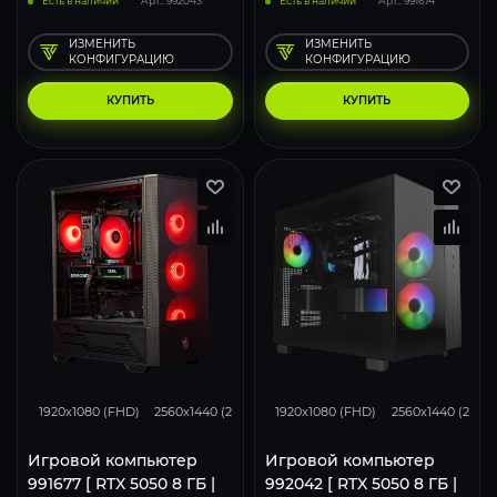
Есть в наличии
Арт.: 992043
Есть в наличии
Арт.: 991674
ИЗМЕНИТЬ
ИЗМЕНИТЬ
КОНФИГУРАЦИЮ
КОНФИГУРАЦИЮ
КУПИТЬ
КУПИТЬ
116
93
62
116
93
1920x1080 (FHD)
2560x1440 (2K)
3840x2160 (4K)
1920x1080 (FHD)
2560x1440 (2K)
Игровой компьютер
Игровой компьютер
991677 [ RTX 5050 8 ГБ |
992042 [ RTX 5050 8 ГБ |