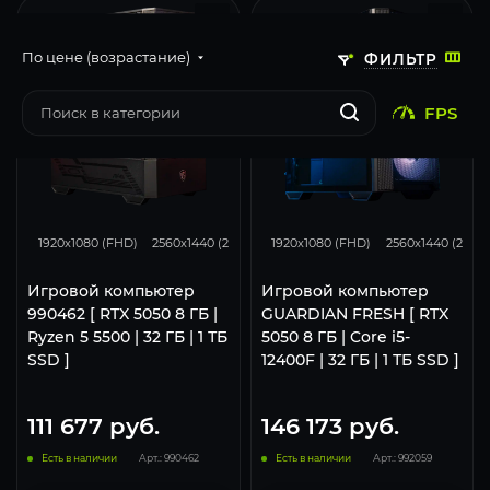
По цене (возрастание)
ФИЛЬТР
FPS
116
93
46
116
93
1920x1080 (FHD)
2560x1440 (2K)
3840x2160 (4K)
1920x1080 (FHD)
2560x1440 (2K)
Игровой компьютер
Игровой компьютер
990462 [ RTX 5050 8 ГБ |
GUARDIAN FRESH [ RTX
Ryzen 5 5500 | 32 ГБ | 1 ТБ
5050 8 ГБ | Core i5-
SSD ]
12400F | 32 ГБ | 1 ТБ SSD ]
111 677
руб.
146 173
руб.
Есть в наличии
Арт.: 990462
Есть в наличии
Арт.: 992059