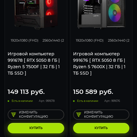
116
93
62
116
93
1920x1080 (FHD)
2560x1440 (2K)
3840x2160 (4K)
1920x1080 (FHD)
2560x1440 (2K)
Игровой компьютер
Игровой компьютер
991678 [ RTX 5050 8 ГБ |
991676 [ RTX 5050 8 ГБ |
Ryzen 5 7500F | 32 ГБ | 1
Ryzen 5 7600X | 32 ГБ | 1
ТБ SSD ]
ТБ SSD ]
149 113
руб.
150 589
руб.
Есть в наличии
Арт.: 991678
Есть в наличии
Арт.: 991676
ИЗМЕНИТЬ
ИЗМЕНИТЬ
КОНФИГУРАЦИЮ
КОНФИГУРАЦИЮ
КУПИТЬ
КУПИТЬ