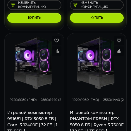
ИЗМЕНИТЬ
ИЗМЕНИТЬ
КОНФИГУРАЦИЮ
КОНФИГУРАЦИЮ
КУПИТЬ
КУПИТЬ
116
93
62
116
93
1920x1080 (FHD)
2560x1440 (2K)
3840x2160 (4K)
1920x1080 (FHD)
2560x1440 (2K)
Игровой компьютер
Игровой компьютер
991681 [ RTX 5050 8 ГБ |
PHANTOM FRESH [ RTX
Core i5-12400F | 32 ГБ | 1
5050 8 ГБ | Ryzen 5 7500F