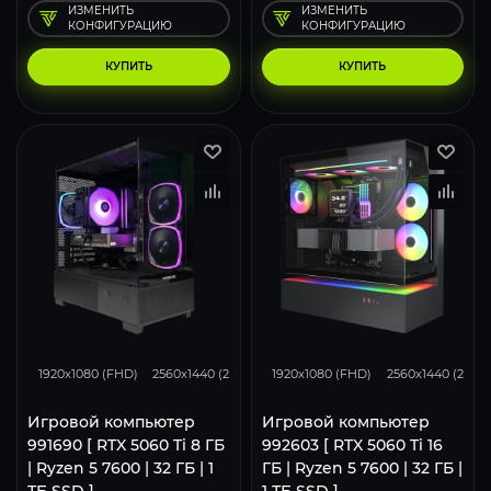
ИЗМЕНИТЬ
ИЗМЕНИТЬ
КОНФИГУРАЦИЮ
КОНФИГУРАЦИЮ
КУПИТЬ
КУПИТЬ
167
132
86
169
131
1920x1080 (FHD)
2560x1440 (2K)
3840x2160 (4K)
1920x1080 (FHD)
2560x1440 (2K)
Игровой компьютер
Игровой компьютер
991690 [ RTX 5060 Ti 8 ГБ
992603 [ RTX 5060 Ti 16
| Ryzen 5 7600 | 32 ГБ | 1
ГБ | Ryzen 5 7600 | 32 ГБ |