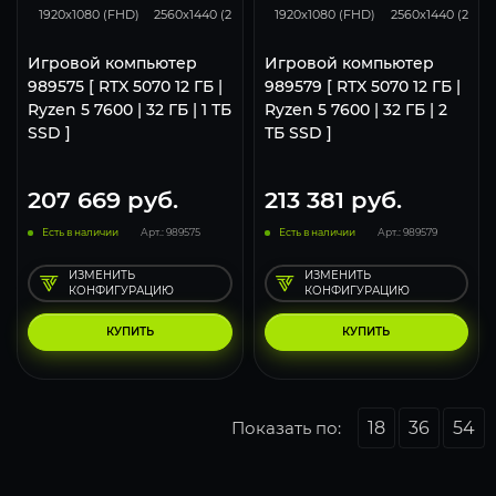
1920x1080 (FHD)
2560x1440 (2K)
3840x2160 (4K)
1920x1080 (FHD)
2560x1440 (2K)
Игровой компьютер
Игровой компьютер
989575 [ RTX 5070 12 ГБ |
989579 [ RTX 5070 12 ГБ |
Ryzen 5 7600 | 32 ГБ | 1 ТБ
Ryzen 5 7600 | 32 ГБ | 2
SSD ]
ТБ SSD ]
207 669
руб.
213 381
руб.
Есть в наличии
Арт.: 989575
Есть в наличии
Арт.: 989579
ИЗМЕНИТЬ
ИЗМЕНИТЬ
КОНФИГУРАЦИЮ
КОНФИГУРАЦИЮ
КУПИТЬ
КУПИТЬ
Показать по:
18
36
54