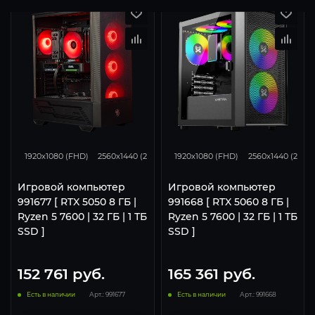
116
93
46
132
105
1920x1080 (FHD)
2560x1440 (2K)
3840x2160 (4K)
1920x1080 (FHD)
2560x1440 (2K)
Игровой компьютер
Игровой компьютер
991677 [ RTX 5050 8 ГБ |
991668 [ RTX 5060 8 ГБ |
Ryzen 5 7600 | 32 ГБ | 1 ТБ
Ryzen 5 7600 | 32 ГБ | 1 ТБ
SSD ]
SSD ]
152 761
руб.
165 361
руб.
Есть в наличии
Арт.: 991677
Есть в наличии
Арт.: 991668