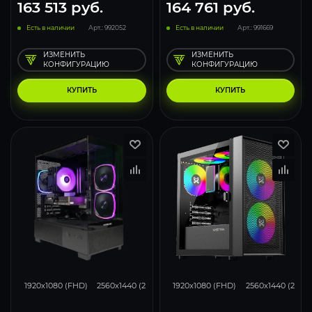
163 513
руб.
164 761
руб.
Есть в наличии
Арт.: 992052
Есть в наличии
Арт.: 991669
ИЗМЕНИТЬ
ИЗМЕНИТЬ
КОНФИГУРАЦИЮ
КОНФИГУРАЦИЮ
КУПИТЬ
КУПИТЬ
116
93
62
132
105
1920x1080 (FHD)
2560x1440 (2K)
3840x2160 (4K)
1920x1080 (FHD)
2560x1440 (2K)