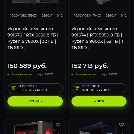
116
93
62
116
93
1920x1080 (FHD)
2560x1440 (2K)
3840x2160 (4K)
1920x1080 (FHD)
2560x1440 (2K)
Игровой компьютер
Игровой компьютер
991676 [ RTX 5050 8 ГБ |
991674 [ RTX 5050 8 ГБ |
Ryzen 5 7600X | 32 ГБ | 1
Ryzen 5 9600X | 32 ГБ | 1
ТБ SSD ]
ТБ SSD ]
150 589
руб.
152 713
руб.
Есть в наличии
Арт.: 991676
Есть в наличии
Арт.: 991674
ИЗМЕНИТЬ
ИЗМЕНИТЬ
КОНФИГУРАЦИЮ
КОНФИГУРАЦИЮ
КУПИТЬ
КУПИТЬ