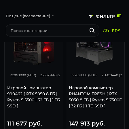
По цене (возрастание)
ФИЛЬТР
FPS
116
93
46
116
93
1920x1080 (FHD)
2560x1440 (2K)
3840x2160 (4K)
1920x1080 (FHD)
2560x1440 (2K)
Игровой компьютер
Игровой компьютер
990462 [ RTX 5050 8 ГБ |
PHANTOM FRESH [ RTX
Ryzen 5 5500 | 32 ГБ | 1 ТБ
5050 8 ГБ | Ryzen 5 7500F
SSD ]
| 32 ГБ | 1 ТБ SSD ]
111 677
руб.
147 913
руб.