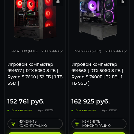
116
93
62
132
105
1920x1080 (FHD)
2560x1440 (2K)
3840x2160 (4K)
1920x1080 (FHD)
2560x1440 (2K)
Игровой компьютер
Игровой компьютер
991677 [ RTX 5050 8 ГБ |
991666 [ RTX 5060 8 ГБ |
Ryzen 5 7600 | 32 ГБ | 1 ТБ
Ryzen 5 7400F | 32 ГБ | 1
SSD ]
ТБ SSD ]
152 761
руб.
162 925
руб.
Есть в наличии
Арт.: 991677
Есть в наличии
Арт.: 991666
ИЗМЕНИТЬ
ИЗМЕНИТЬ
КОНФИГУРАЦИЮ
КОНФИГУРАЦИЮ