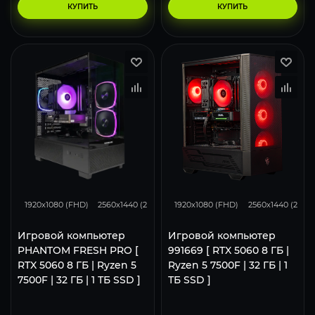
КУПИТЬ
КУПИТЬ
132
105
68
132
105
1920x1080 (FHD)
2560x1440 (2K)
3840x2160 (4K)
1920x1080 (FHD)
2560x1440 (2K)
Игровой компьютер
Игровой компьютер
PHANTOM FRESH PRO [
991669 [ RTX 5060 8 ГБ |
RTX 5060 8 ГБ | Ryzen 5
Ryzen 5 7500F | 32 ГБ | 1
7500F | 32 ГБ | 1 ТБ SSD ]
ТБ SSD ]