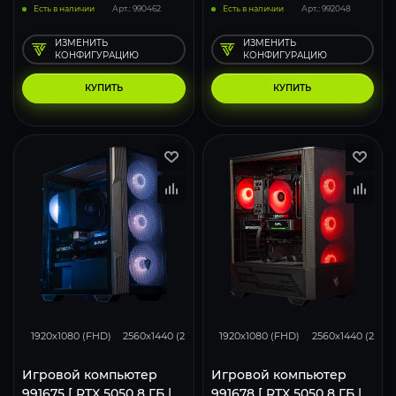
Есть в наличии
Арт.: 990462
Есть в наличии
Арт.: 992048
ИЗМЕНИТЬ
ИЗМЕНИТЬ
КОНФИГУРАЦИЮ
КОНФИГУРАЦИЮ
КУПИТЬ
КУПИТЬ
116
93
62
116
93
1920x1080 (FHD)
2560x1440 (2K)
3840x2160 (4K)
1920x1080 (FHD)
2560x1440 (2K)
Игровой компьютер
Игровой компьютер
991675 [ RTX 5050 8 ГБ |
991678 [ RTX 5050 8 ГБ |