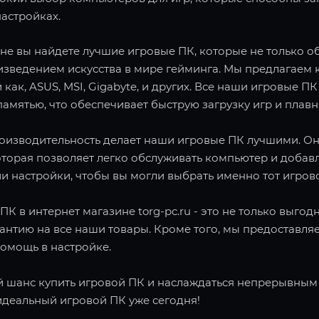
астройках.
не вы найдете лучшие игровые ПК, которые не только об
зведением искусства в мире гейминга. Мы предлагаем 
 как, ASUS, MSI, Gigabyte, и других. Все наши игровы
амятью, что обеспечивает быструю загрузку игр и плав
роизводительность делает наши игровые ПК лучшими. О
оторая позволяет легко обслуживать компьютер и добав
и настройки, чтобы вы могли выбрать именно тот игров
ПК в интернет магазине torg-pc.ru - это не только выго
рантию на все наши товары. Кроме того, мы предоставл
помощь в настройке.
й шанс купить игровой ПК и наслаждаться непрерывным г
идеальный игровой ПК уже сегодня!