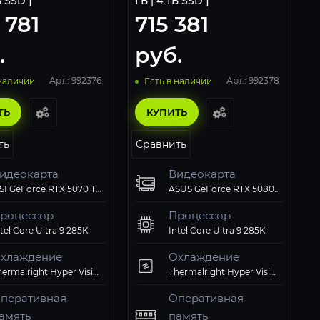
Б SSD ]
ГБ | 4 ТБ SSD ]
 781
715 381
.
руб.
Арт.: 992376
Арт.: 992378
 наличии
Есть в наличии
ТЬ
КУПИТЬ
ть
Сравнить
идеокарта
Видеокарта
MSI GeForce RTX 5070 Ti SHADOW 3X OC 16G
ASUS GeForce RTX 5080 ROG Astral OC 16Gb
роцессор
Процессор
tel Core Ultra 9 285K
Intel Core Ultra 9 285K
хлаждение
Охлаждение
Thermalright Hyper Vision 360 ARGB Black
Thermalright Hyper Vision 360 ARGB Black
перативная
Оперативная
амять
память