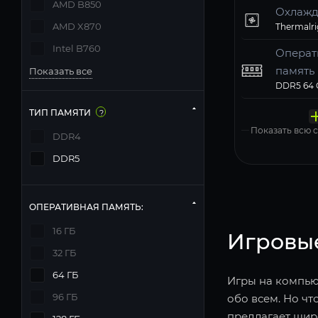
AMD B850
Охлажд
AMD X870
Intel B760
Операт
память
Показать все
Твердо
Компь
Операц
Матери
Блок п
накопи
корпус
систем
MSI PRO 
ТИП ПАМЯТИ
?
Windows 11
Показать всю
DDR4
DDR5
ОПЕРАТИВНАЯ ПАМЯТЬ:
16 ГБ
Игровы
32 ГБ
64 ГБ
Игры на компьют
96 ГБ
обо всем. Но чт
предлагает шир