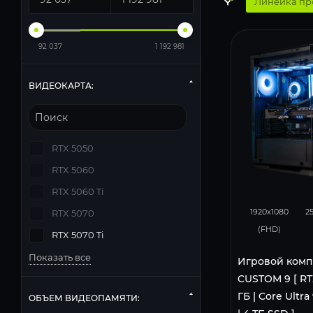
Линейка пр
92 037
1 192 981
ВИДЕОКАРТА:
RTX 5050
RTX 5060
RTX 5060 Ti
351
1920x1080
2
RTX 5070
(FHD)
RTX 5070 Ti
Показать все
Игровой комп
CUSTOM 9 [ RTX
ГБ | Core Ultra
ОБЪЕМ ВИДЕОПАМЯТИ: