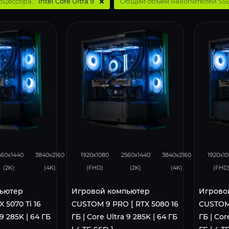
оцессора::
Intel Core Ultra 9
Общий объем накопителей SSD
275
166
436
341
225
351
560x1440
3840x2160
1920x1080
2560x1440
3840x2160
1920x1
(2K)
(4K)
(FHD)
(2K)
(4K)
(FHD
ьютер
Игровой компьютер
Игрово
 5070 Ti 16
CUSTOM 9 PRO [ RTX 5080 16
CUSTOM 
 9 285K | 64 ГБ
ГБ | Core Ultra 9 285K | 64 ГБ
ГБ | Cor