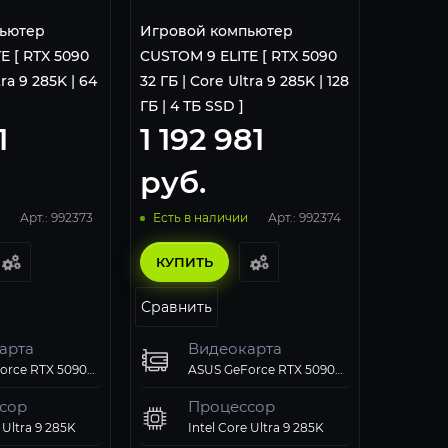
ьютер
Игровой компьютер
E [ RTX 5090
CUSTOM 9 ELITE [ RTX 5090
tra 9 285K | 64
32 ГБ | Core Ultra 9 285K | 128
ГБ | 4 ТБ SSD ]
1
1 192 981
руб.
Арт.: 992373
Арт.: 992374
Есть в наличии
КУПИТЬ
Сравнить
арта
Видеокарта
ASUS GeForce RTX 5090 ROG Matrix Platinum 30th Anniversary Edition 32GB
ASUS GeForce RTX 5090 ROG Matrix Platinum 30th Anniversary Edition 32GB
сор
Процессор
 Ultra 9 285K
Intel Core Ultra 9 285K