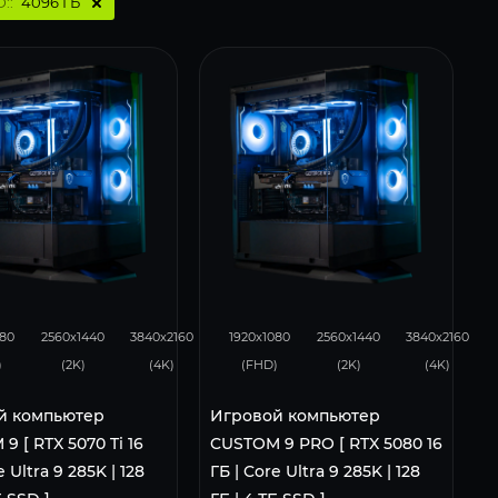
::
4096 ГБ
275
180
436
341
225
080
2560x1440
3840x2160
1920x1080
2560x1440
3840x2160
)
(2K)
(4K)
(FHD)
(2K)
(4K)
й компьютер
Игровой компьютер
9 [ RTX 5070 Ti 16
CUSTOM 9 PRO [ RTX 5080 16
e Ultra 9 285K | 128
ГБ | Core Ultra 9 285K | 128