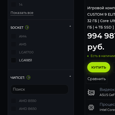
14
Игровой комп
Показать все
CUSTOM 9 ELIT
32 ГБ | Core Ul
ГБ | 4 ТБ SSD ]
SOCKET
?
994 98
AM4
руб.
AM5
LGA1700
Есть в наличии
LGA1851
КУПИТЬ
ЧИПСЕТ:
?
Сравнить
Видеок
AMD B550
Процес
AMD B650
Intel Core