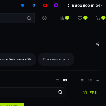
8 800 500 81 04
0
0
0
 для Гейминга в 2К
Показать еще
FPS