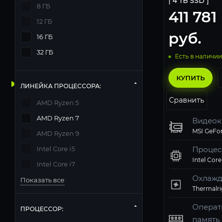
| 4 ТБ SSD ]
8 ГБ
411 781
12 ГБ
руб.
16 ГБ
32 ГБ
Есть в наличии
КУПИТЬ
ЛИНЕЙКА ПРОЦЕССОРА:
Сравнить
AMD Ryzen 5
AMD Ryzen 7
Видеок
AMD Ryzen 9
Intel Core i5
Процес
Intel Core
Intel Core i7
Охлажд
Показать все
Операт
ПРОЦЕССОР:
память