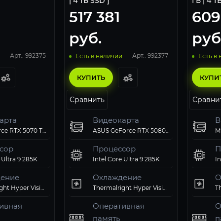
| 4 ТБ SSD ]
ГБ | 4 Т
517 381
609
руб.
руб
Арт.: 992375
Арт.: 992377
Есть в наличии
Есть в
КУПИТЬ
КУПИ
Сравнить
Сравни
арта
Видеокарта
В
MSI GeForce RTX 5070 Ti SHADOW 3X OC 16G
ASUS GeForce RTX 5080 ROG Astral OC 16Gb
сор
Процессор
П
 Ultra 9 285K
Intel Core Ultra 9 285K
In
ение
Охлаждение
О
Thermalright Hyper Vision 360 ARGB Black
Thermalright Hyper Vision 360 ARGB Black
ивная
Оперативная
О
память
п