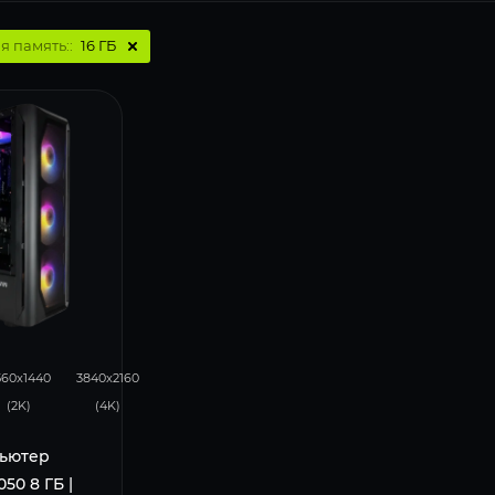
я память::
16 ГБ
93
46
560x1440
3840x2160
(2K)
(4K)
ьютер
050 8 ГБ |