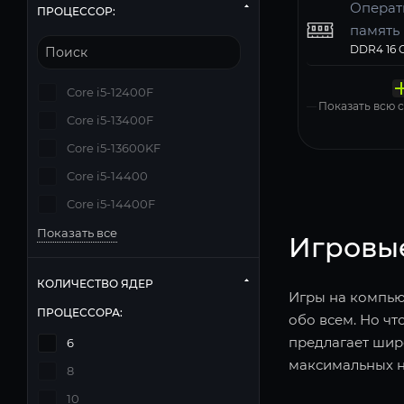
Операт
ПРОЦЕССОР:
память
Твердо
Компь
Операц
Матери
Блок п
накопи
корпус
систем
Deepcool
Core i5-12400F
Zalman N
Windows 11
Показать всю
Core i5-13400F
Core i5-13600KF
Core i5-14400
Core i5-14400F
Показать все
Игровы
КОЛИЧЕСТВО ЯДЕР
Игры на компьют
ПРОЦЕССОРА:
обо всем. Но чт
предлагает шир
6
максимальных н
8
10