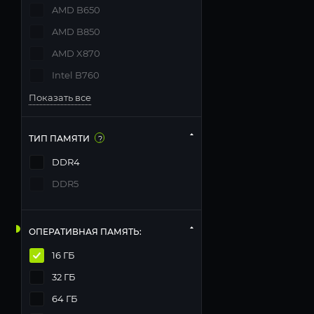
AMD B650
AMD B850
AMD X870
Intel B760
Показать все
ТИП ПАМЯТИ
?
DDR4
DDR5
ОПЕРАТИВНАЯ ПАМЯТЬ:
16 ГБ
32 ГБ
64 ГБ