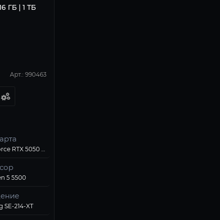
6 ГБ | 1 ТБ
Арт.: 990463
арта
Palit GeForce RTX 5050 StormX OC 8Gb
сор
n 5 5500
ение
g SE-214-XT