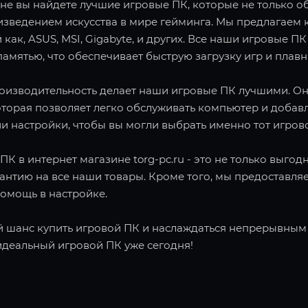
не вы найдете лучшие игровые ПК, которые не только об
зведением искусства в мире гейминга. Мы предлагаем 
 как, ASUS, MSI, Gigabyte, и других. Все наши игровы
амятью, что обеспечивает быструю загрузку игр и плав
роизводительность делает наши игровые ПК лучшими. О
оторая позволяет легко обслуживать компьютер и добав
и настройки, чтобы вы могли выбрать именно тот игров
ПК в интернет магазине torg-pc.ru - это не только выго
рантию на все наши товары. Кроме того, мы предоставл
помощь в настройке.
й шанс купить игровой ПК и наслаждаться непрерывным г
идеальный игровой ПК уже сегодня!