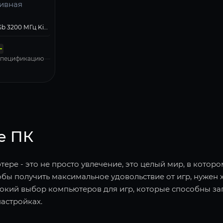
ивная
тельный
ютерный
DDR4 16 Gb 3200 МГц Kingston HyperX FURY Black
ионная
нская плата
итания
тель
а
Gigabyte B550M DS3H AC R2
 700W PF700
Kingston 1000 Gb NV3 Blue (SNV3S/1000G)
4 Rev.1 черный
 Pro, Free Trial
 спецификацию
е ПК
ере - это не просто увлечение, это целый мир, в котор
обы получить максимальное удовольствие от игр, нужен 
окий выбор компьютеров для игр, которые способны за
астройках.