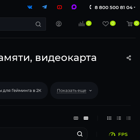
8 800 500 81 04
0
0
0
амяти, видеокарта
 для Гейминга в 2К
Показать еще
FPS