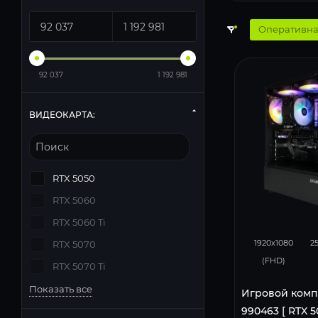
Оперативна
92 037
1 192 981
ВИДЕОКАРТА:
RTX 5050
RTX 5060
RTX 5060 Ti
116
1920x1080
2
RTX 5070
(FHD)
RTX 5070 Ti
Показать все
Игровой комп
990463 [ RTX 5