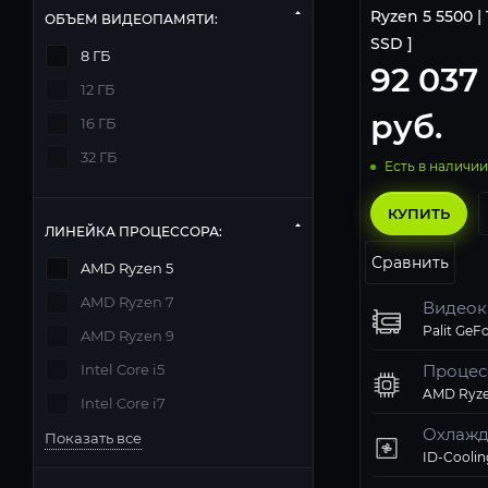
Ryzen 5 5500 | 1
ОБЪЕМ ВИДЕОПАМЯТИ:
SSD ]
8 ГБ
92 037
12 ГБ
руб.
16 ГБ
32 ГБ
Есть в наличии
КУПИТЬ
ЛИНЕЙКА ПРОЦЕССОРА:
Сравнить
AMD Ryzen 5
AMD Ryzen 7
Видеок
AMD Ryzen 9
Intel Core i5
Процес
AMD Ryze
Intel Core i7
Охлажд
Показать все
ID-Coolin