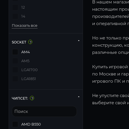
В нашем магази
12
настоящим прои
производителей
14
и оперативной п
Показать все
Но не только п
SOCKET
?
конструкцию, к
AM4
различные опци
AM5
Купить игровой 
LGA1700
по Москве и га
LGA1851
игрового ПК и 
Не упустите сво
ЧИПСЕТ:
?
выберите свой 
AMD B550