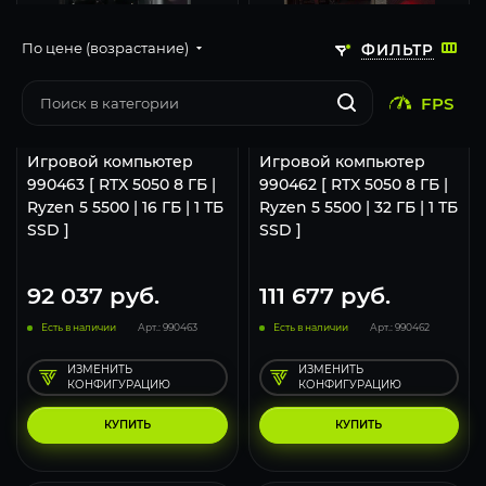
По цене (возрастание)
ФИЛЬТР
116
93
46
116
93
FPS
1920x1080 (FHD)
2560x1440 (2K)
3840x2160 (4K)
1920x1080 (FHD)
2560x1440 (2K)
Игровой компьютер
Игровой компьютер
990463 [ RTX 5050 8 ГБ |
990462 [ RTX 5050 8 ГБ |
Ryzen 5 5500 | 16 ГБ | 1 ТБ
Ryzen 5 5500 | 32 ГБ | 1 ТБ
SSD ]
SSD ]
92 037
руб.
111 677
руб.
Есть в наличии
Арт.: 990463
Есть в наличии
Арт.: 990462
ИЗМЕНИТЬ
ИЗМЕНИТЬ
КОНФИГУРАЦИЮ
КОНФИГУРАЦИЮ
КУПИТЬ
КУПИТЬ