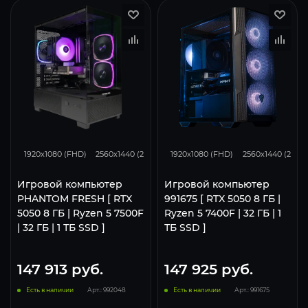
116
93
62
116
93
1920x1080 (FHD)
2560x1440 (2K)
3840x2160 (4K)
1920x1080 (FHD)
2560x1440 (2K)
Игровой компьютер
Игровой компьютер
PHANTOM FRESH [ RTX
991675 [ RTX 5050 8 ГБ |
5050 8 ГБ | Ryzen 5 7500F
Ryzen 5 7400F | 32 ГБ | 1
| 32 ГБ | 1 ТБ SSD ]
ТБ SSD ]
147 913
руб.
147 925
руб.
Есть в наличии
Арт.: 992048
Есть в наличии
Арт.: 991675