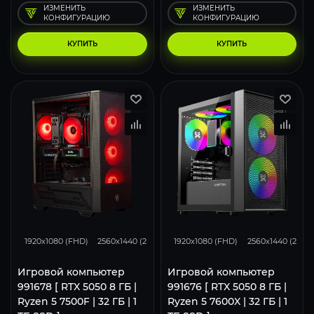
ИЗМЕНИТЬ
ИЗМЕНИТЬ
КОНФИГУРАЦИЮ
КОНФИГУРАЦИЮ
КУПИТЬ
КУПИТЬ
116
93
62
116
93
1920x1080 (FHD)
2560x1440 (2K)
3840x2160 (4K)
1920x1080 (FHD)
2560x1440 (2K)
Игровой компьютер
Игровой компьютер
991678 [ RTX 5050 8 ГБ |
991676 [ RTX 5050 8 ГБ |
Ryzen 5 7500F | 32 ГБ | 1
Ryzen 5 7600X | 32 ГБ | 1