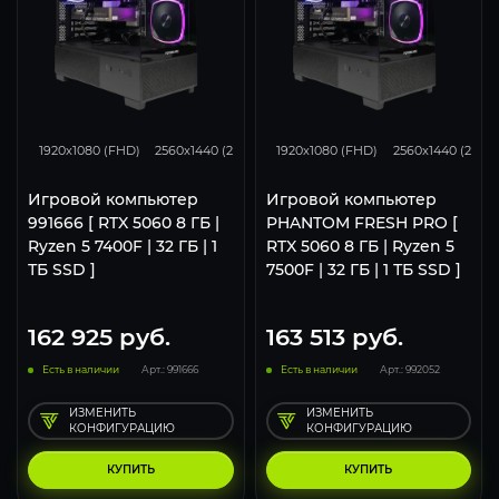
132
105
68
132
105
1920x1080 (FHD)
2560x1440 (2K)
3840x2160 (4K)
1920x1080 (FHD)
2560x1440 (2K)
Игровой компьютер
Игровой компьютер
991666 [ RTX 5060 8 ГБ |
PHANTOM FRESH PRO [
Ryzen 5 7400F | 32 ГБ | 1
RTX 5060 8 ГБ | Ryzen 5
ТБ SSD ]
7500F | 32 ГБ | 1 ТБ SSD ]
162 925
руб.
163 513
руб.
Есть в наличии
Арт.: 991666
Есть в наличии
Арт.: 992052
ИЗМЕНИТЬ
ИЗМЕНИТЬ
КОНФИГУРАЦИЮ
КОНФИГУРАЦИЮ
КУПИТЬ
КУПИТЬ