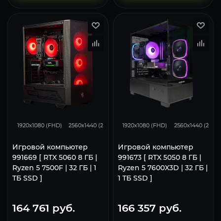
132
105
68
116
93
1920x1080 (FHD)
2560x1440 (2K)
3840x2160 (4K)
1920x1080 (FHD)
2560x1440 (2K)
Игровой компьютер
Игровой компьютер
991669 [ RTX 5060 8 ГБ |
991673 [ RTX 5050 8 ГБ |
Ryzen 5 7500F | 32 ГБ | 1
Ryzen 5 7600X3D | 32 ГБ |
ТБ SSD ]
1 ТБ SSD ]
164 761
руб.
166 357
руб.