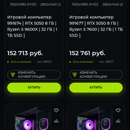
1920x1080 (FHD)
2560x1440 (2K)
3840x2160 (4K)
1920x1080 (FHD)
2560x1440 (2K)
Игровой компьютер
Игровой компьютер
991674 [ RTX 5050 8 ГБ |
991677 [ RTX 5050 8 ГБ |
Ryzen 5 9600X | 32 ГБ | 1
Ryzen 5 7600 | 32 ГБ | 1 ТБ
ТБ SSD ]
SSD ]
152 713
руб.
152 761
руб.
Есть в наличии
Арт.: 991674
Есть в наличии
Арт.: 991677
ИЗМЕНИТЬ
ИЗМЕНИТЬ
КОНФИГУРАЦИЮ
КОНФИГУРАЦИЮ
КУПИТЬ
КУПИТЬ