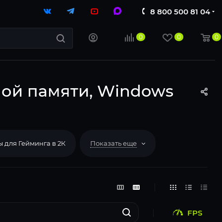
8 800 500 81 04
0
0
0
вной памяти, Windows
 для Гейминга в 2К
Показать еще
FPS