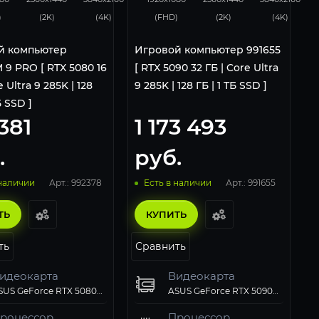
)
(2K)
(4K)
(FHD)
(2K)
(4K)
й компьютер
Игровой компьютер 991655
9 PRO [ RTX 5080 16
[ RTX 5090 32 ГБ | Core Ultra
e Ultra 9 285K | 128
9 285K | 128 ГБ | 1 ТБ SSD ]
Б SSD ]
381
1 173 493
.
руб.
Арт.: 992378
Арт.: 991655
 наличии
Есть в наличии
ТЬ
КУПИТЬ
ть
Сравнить
идеокарта
Видеокарта
ASUS GeForce RTX 5080 ROG Astral OC 16Gb
ASUS GeForce RTX 5090 ROG Matrix Platinum 30th Anniversary Edition 32GB
роцессор
Процессор