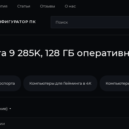
нтия
Cтатьи
Отзывы
О нас
НФИГУРАТОР ПК
a 9 285K, 128 ГБ операти
рспорта
Компьютеры для Гейминга в 4К
Компьютеры
ние)