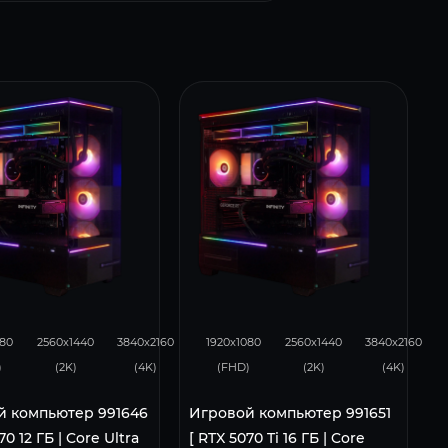
4
231
153
348
276
182
080
2560x1440
3840x2160
1920x1080
2560x1440
3840x2160
)
(2K)
(4K)
(FHD)
(2K)
(4K)
й компьютер 991646
Игровой компьютер 991651
70 12 ГБ | Core Ultra
[ RTX 5070 Ti 16 ГБ | Core