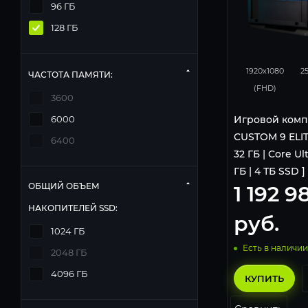
96 ГБ
128 ГБ
0
1920x1080
2
ЧАСТОТА ПАМЯТИ:
(FHD)
3600
Игровой комп
6000
CUSTOM 9 ELIT
6400
32 ГБ | Core Ult
ГБ | 4 ТБ SSD ]
ОБЩИЙ ОБЪЕМ
1 192 9
НАКОПИТЕЛЕЙ SSD:
руб.
1024 ГБ
Есть в наличии
2048 ГБ
4096 ГБ
КУПИТЬ