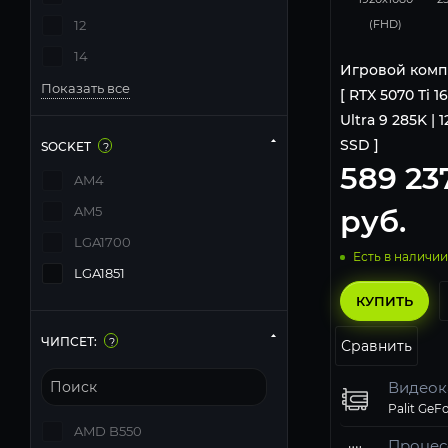
(FHD)
12
14
Игровой комп
Показать все
[ RTX 5070 Ti 1
Ultra 9 285K | 1
SSD ]
SOCKET
?
589 23
AM4
руб.
AM5
LGA1700
Есть в наличии
LGA1851
КУПИТЬ
ЧИПСЕТ:
?
Сравнить
Видеок
AMD B550
Процес