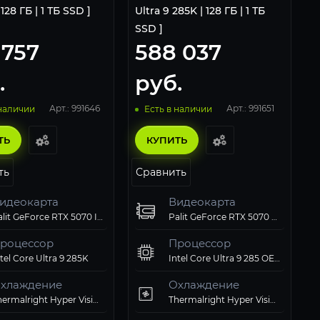
 128 ГБ | 1 ТБ SSD ]
Ultra 9 285K | 128 ГБ | 1 ТБ
SSD ]
 757
588 037
.
руб.
Арт.: 991646
Арт.: 991651
 наличии
Есть в наличии
ТЬ
КУПИТЬ
ть
Сравнить
идеокарта
Видеокарта
Palit GeForce RTX 5070 Infinity 3
Palit GeForce RTX 5070 Ti GamingPro-S OC 16Gb
роцессор
Процессор
tel Core Ultra 9 285K
Intel Core Ultra 9 285 OEM AT8076806418
хлаждение
Охлаждение
Thermalright Hyper Vision 360 ARGB Black
Thermalright Hyper Vision 360 ARGB Black