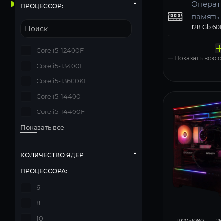
Операт
ПРОЦЕССОР:
память
Твердо
Компь
Операц
Матери
Блок п
накопи
корпус
систем
Core i5-12400F
Windows 11
Показать всю
Core i5-13400F
Core i5-13600KF
Core i5-14400
Core i5-14400F
Показать все
КОЛИЧЕСТВО ЯДЕР
ПРОЦЕССОРА:
6
8
348
10
1920x1080
2