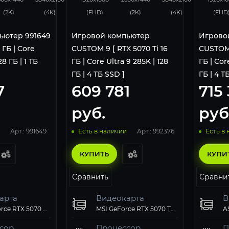
(2K)
(4K)
(FHD)
(2K)
(4K)
(FHD
ьютер 991649
Игровой компьютер
Игрово
6 ГБ | Core
CUSTOM 9 [ RTX 5070 Ti 16
CUSTOM 
28 ГБ | 1 ТБ
ГБ | Core Ultra 9 285K | 128
ГБ | Cor
ГБ | 4 ТБ SSD ]
ГБ | 4 Т
7
609 781
715 
руб.
руб
Арт.: 991649
Арт.: 992376
Есть в наличии
Есть в
КУПИТЬ
КУПИ
Сравнить
Сравни
арта
Видеокарта
В
Palit GeForce RTX 5070 Ti GamingPro-S OC 16Gb
MSI GeForce RTX 5070 Ti SHADOW 3X OC 16G
сор
Процессор
П