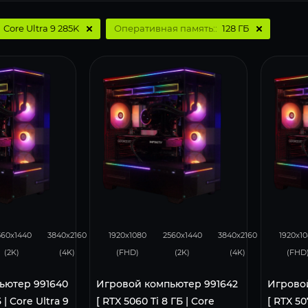
:
Core Ultra 9 285K
Оперативная память::
128 ГБ
105
50
167
130
68
29
560x1440
3840x2160
1920x1080
2560x1440
3840x2160
1920x1
(2K)
(4K)
(FHD)
(2K)
(4K)
(FHD
ьютер 991640
Игровой компьютер 991642
Игрово
 | Core Ultra 9
[ RTX 5060 Ti 8 ГБ | Core
[ RTX 50