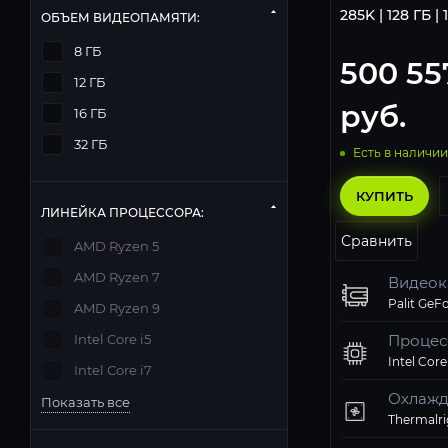
285K | 128 ГБ | 
ОБЪЕМ ВИДЕОПАМЯТИ:
8 ГБ
500 55
12 ГБ
руб.
16 ГБ
32 ГБ
Есть в наличии
КУПИТЬ
ЛИНЕЙКА ПРОЦЕССОРА:
Сравнить
AMD Ryzen 5
AMD Ryzen 7
Видеок
AMD Ryzen 9
Intel Core i5
Процес
Intel Core
Intel Core i7
Охлажд
Показать все