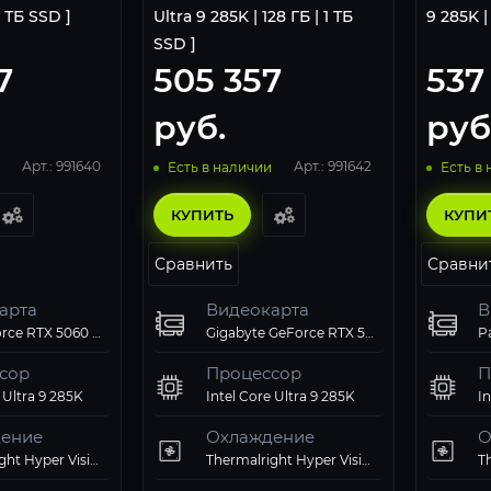
1 ТБ SSD ]
Ultra 9 285K | 128 ГБ | 1 ТБ
9 285K |
SSD ]
7
505 357
537
руб.
руб
Арт.: 991640
Арт.: 991642
Есть в наличии
Есть в
КУПИТЬ
КУПИ
Сравнить
Сравни
арта
Видеокарта
В
Palit GeForce RTX 5060 Dual
Gigabyte GeForce RTX 5060 Ti EAGLE MAX OC 8Gb
сор
Процессор
П
 Ultra 9 285K
Intel Core Ultra 9 285K
In
ение
Охлаждение
О
Thermalright Hyper Vision 360 ARGB Black
Thermalright Hyper Vision 360 ARGB Black