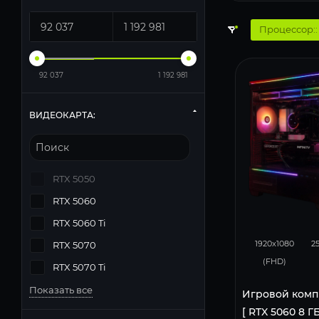
Процессор:
92 037
1 192 981
ВИДЕОКАРТА:
RTX 5050
RTX 5060
RTX 5060 Ti
132
1920x1080
2
RTX 5070
(FHD)
RTX 5070 Ti
Показать все
Игровой комп
[ RTX 5060 8 ГБ