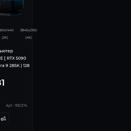
0
0
560x1440
3840x2160
(2K)
(4K)
ьютер
E [ RTX 5090
ra 9 285K | 128
81
Арт.: 992374