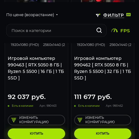
По цене (возрастание)
ФИЛЬТР
FPS
116
93
46
116
93
1920x1080 (FHD)
2560x1440 (2K)
3840x2160 (4K)
1920x1080 (FHD)
2560x1440 (2K)
Игровой компьютер
Игровой компьютер
990463 [ RTX 5050 8 ГБ |
990462 [ RTX 5050 8 ГБ |
Ryzen 5 5500 | 16 ГБ | 1 ТБ
Ryzen 5 5500 | 32 ГБ | 1 ТБ
SSD ]
SSD ]
92 037
руб.
111 677
руб.
Есть в наличии
Арт.: 990463
Есть в наличии
Арт.: 990462
ИЗМЕНИТЬ
ИЗМЕНИТЬ
КОНФИГУРАЦИЮ
КОНФИГУРАЦИЮ
КУПИТЬ
КУПИТЬ