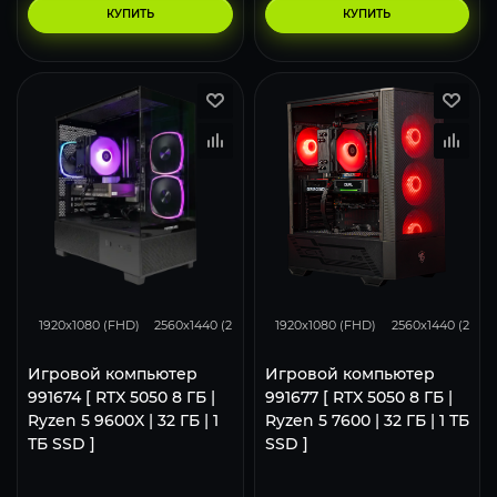
КУПИТЬ
КУПИТЬ
116
93
62
116
93
1920x1080 (FHD)
2560x1440 (2K)
3840x2160 (4K)
1920x1080 (FHD)
2560x1440 (2K)
Игровой компьютер
Игровой компьютер
991674 [ RTX 5050 8 ГБ |
991677 [ RTX 5050 8 ГБ |
Ryzen 5 9600X | 32 ГБ | 1
Ryzen 5 7600 | 32 ГБ | 1 ТБ
ТБ SSD ]
SSD ]