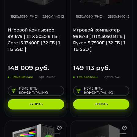
116
93
62
116
93
1920x1080 (FHD)
2560x1440 (2K)
3840x2160 (4K)
1920x1080 (FHD)
2560x1440 (2K)
Игровой компьютер
Игровой компьютер
991679 [ RTX 5050 8 ГБ |
991678 [ RTX 5050 8 ГБ |
Core i5-13400F | 32 ГБ | 1
Ryzen 5 7500F | 32 ГБ | 1
ТБ SSD ]
ТБ SSD ]
148 009
руб.
149 113
руб.
Есть в наличии
Арт.: 991679
Есть в наличии
Арт.: 991678
ИЗМЕНИТЬ
ИЗМЕНИТЬ
КОНФИГУРАЦИЮ
КОНФИГУРАЦИЮ
КУПИТЬ
КУПИТЬ