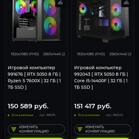
116
93
62
116
93
1920x1080 (FHD)
2560x1440 (2K)
3840x2160 (4K)
1920x1080 (FHD)
2560x1440 (2K)
Игровой компьютер
Игровой компьютер
991676 [ RTX 5050 8 ГБ |
992043 [ RTX 5050 8 ГБ |
Ryzen 5 7600X | 32 ГБ | 1
Core i5-14400F | 32 ГБ | 1
ТБ SSD ]
ТБ SSD ]
150 589
руб.
151 417
руб.
Есть в наличии
Арт.: 991676
Есть в наличии
Арт.: 992043
ИЗМЕНИТЬ
ИЗМЕНИТЬ
КОНФИГУРАЦИЮ
КОНФИГУРАЦИЮ