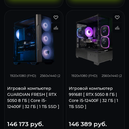
116
93
62
116
93
1920x1080 (FHD)
2560x1440 (2K)
3840x2160 (4K)
1920x1080 (FHD)
2560x1440 (2K)
Игровой компьютер
Игровой компьютер
GUARDIAN FRESH [ RTX
991681 [ RTX 5050 8 ГБ |
5050 8 ГБ | Core i5-
Core i5-12400F | 32 ГБ | 1
12400F | 32 ГБ | 1 ТБ SSD ]
ТБ SSD ]
146 173
руб.
146 389
руб.