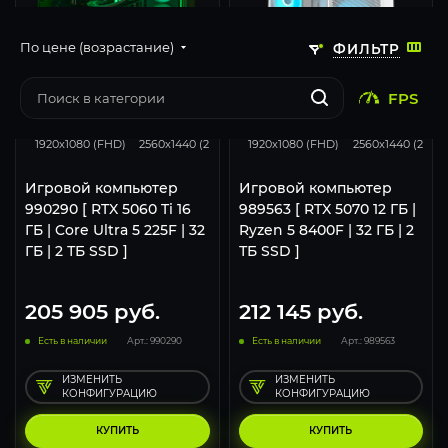
По цене (возрастание)
ФИЛЬТР
FPS
168
132
67
293
231
1920x1080 (FHD)
2560x1440 (2K)
3840x2160 (4K)
1920x1080 (FHD)
2560x1440 (2K)
Игровой компьютер
Игровой компьютер
990290 [ RTX 5060 Ti 16
989563 [ RTX 5070 12 ГБ |
ГБ | Core Ultra 5 225F | 32
Ryzen 5 8400F | 32 ГБ | 2
ГБ | 2 ТБ SSD ]
ТБ SSD ]
205 905
руб.
212 145
руб.
Есть в наличии
Арт.: 990290
Есть в наличии
Арт.: 989563
ИЗМЕНИТЬ
ИЗМЕНИТЬ
КОНФИГУРАЦИЮ
КОНФИГУРАЦИЮ
КУПИТЬ
КУПИТЬ