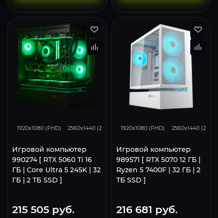
168
132
85
293
231
1920x1080 (FHD)
2560x1440 (2K)
3840x2160 (4K)
1920x1080 (FHD)
2560x1440 (2K)
Игровой компьютер
Игровой компьютер
990274 [ RTX 5060 Ti 16
989571 [ RTX 5070 12 ГБ |
ГБ | Core Ultra 5 245K | 32
Ryzen 5 7400F | 32 ГБ | 2
ГБ | 2 ТБ SSD ]
ТБ SSD ]
215 505
руб.
216 681
руб.