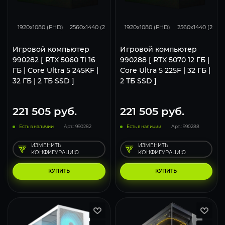
168
132
85
293
231
1920x1080 (FHD)
2560x1440 (2K)
3840x2160 (4K)
1920x1080 (FHD)
2560x1440 (2K)
Игровой компьютер
Игровой компьютер
990282 [ RTX 5060 Ti 16
990288 [ RTX 5070 12 ГБ |
ГБ | Core Ultra 5 245KF |
Core Ultra 5 225F | 32 ГБ |
32 ГБ | 2 ТБ SSD ]
2 ТБ SSD ]
221 505
руб.
221 505
руб.
Есть в наличии
Арт.: 990282
Есть в наличии
Арт.: 990288
ИЗМЕНИТЬ
ИЗМЕНИТЬ
КОНФИГУРАЦИЮ
КОНФИГУРАЦИЮ
КУПИТЬ
КУПИТЬ