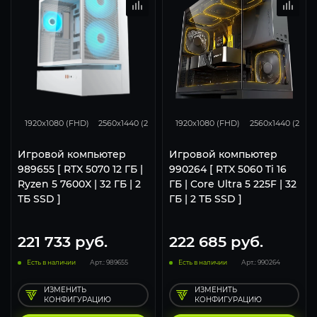
293
231
153
168
132
1920x1080 (FHD)
2560x1440 (2K)
3840x2160 (4K)
1920x1080 (FHD)
2560x1440 (2K)
Игровой компьютер
Игровой компьютер
989655 [ RTX 5070 12 ГБ |
990264 [ RTX 5060 Ti 16
Ryzen 5 7600X | 32 ГБ | 2
ГБ | Core Ultra 5 225F | 32
ТБ SSD ]
ГБ | 2 ТБ SSD ]
221 733
руб.
222 685
руб.
Есть в наличии
Арт.: 989655
Есть в наличии
Арт.: 990264
ИЗМЕНИТЬ
ИЗМЕНИТЬ
КОНФИГУРАЦИЮ
КОНФИГУРАЦИЮ