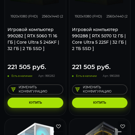
168
132
85
293
231
1920x1080 (FHD)
2560x1440 (2K)
3840x2160 (4K)
1920x1080 (FHD)
2560x1440 (2K)
Игровой компьютер
Игровой компьютер
990282 [ RTX 5060 Ti 16
990288 [ RTX 5070 12 ГБ |
ГБ | Core Ultra 5 245KF |
Core Ultra 5 225F | 32 ГБ |
32 ГБ | 2 ТБ SSD ]
2 ТБ SSD ]
221 505
руб.
221 505
руб.
Есть в наличии
Арт.: 990282
Есть в наличии
Арт.: 990288
ИЗМЕНИТЬ
ИЗМЕНИТЬ
КОНФИГУРАЦИЮ
КОНФИГУРАЦИЮ
КУПИТЬ
КУПИТЬ