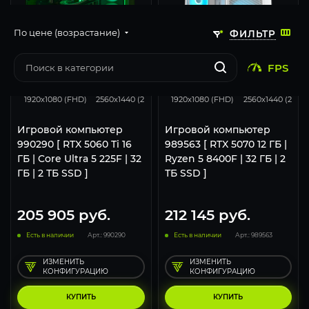
По цене (возрастание)
ФИЛЬТР
FPS
168
132
67
293
231
1920x1080 (FHD)
2560x1440 (2K)
3840x2160 (4K)
1920x1080 (FHD)
2560x1440 (2K)
Игровой компьютер
Игровой компьютер
990290 [ RTX 5060 Ti 16
989563 [ RTX 5070 12 ГБ |
ГБ | Core Ultra 5 225F | 32
Ryzen 5 8400F | 32 ГБ | 2
ГБ | 2 ТБ SSD ]
ТБ SSD ]
205 905
руб.
212 145
руб.
Есть в наличии
Арт.: 990290
Есть в наличии
Арт.: 989563
ИЗМЕНИТЬ
ИЗМЕНИТЬ
КОНФИГУРАЦИЮ
КОНФИГУРАЦИЮ
КУПИТЬ
КУПИТЬ