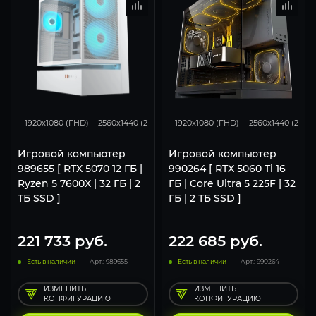
293
231
153
168
132
1920x1080 (FHD)
2560x1440 (2K)
3840x2160 (4K)
1920x1080 (FHD)
2560x1440 (2K)
Игровой компьютер
Игровой компьютер
989655 [ RTX 5070 12 ГБ |
990264 [ RTX 5060 Ti 16
Ryzen 5 7600X | 32 ГБ | 2
ГБ | Core Ultra 5 225F | 32
ТБ SSD ]
ГБ | 2 ТБ SSD ]
221 733
руб.
222 685
руб.
Есть в наличии
Арт.: 989655
Есть в наличии
Арт.: 990264
ИЗМЕНИТЬ
ИЗМЕНИТЬ
КОНФИГУРАЦИЮ
КОНФИГУРАЦИЮ