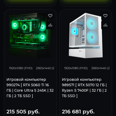
168
132
85
293
231
1920x1080 (FHD)
2560x1440 (2K)
3840x2160 (4K)
1920x1080 (FHD)
2560x1440 (2K)
Игровой компьютер
Игровой компьютер
990274 [ RTX 5060 Ti 16
989571 [ RTX 5070 12 ГБ |
ГБ | Core Ultra 5 245K | 32
Ryzen 5 7400F | 32 ГБ | 2
ГБ | 2 ТБ SSD ]
ТБ SSD ]
215 505
руб.
216 681
руб.