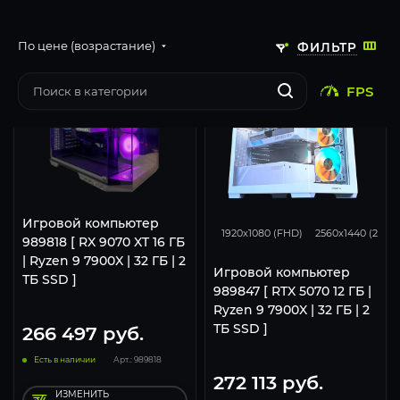
По цене (возрастание)
ФИЛЬТР
FPS
293
231
Игровой компьютер
1920x1080 (FHD)
2560x1440 (2K)
989818 [ RX 9070 XT 16 ГБ
| Ryzen 9 7900X | 32 ГБ | 2
Игровой компьютер
ТБ SSD ]
989847 [ RTX 5070 12 ГБ |
Ryzen 9 7900X | 32 ГБ | 2
ТБ SSD ]
266 497
руб.
Есть в наличии
Арт.: 989818
272 113
руб.
ИЗМЕНИТЬ