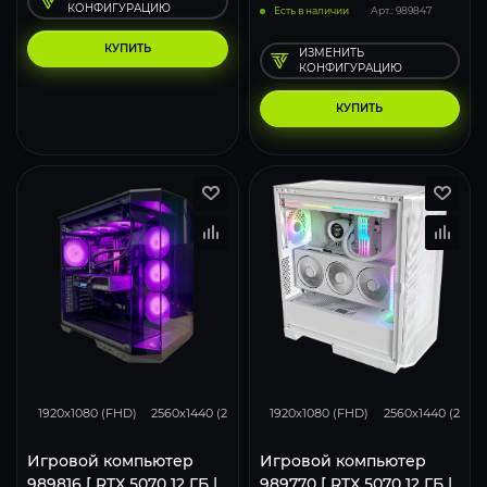
КОНФИГУРАЦИЮ
Есть в наличии
Арт.: 989847
КУПИТЬ
ИЗМЕНИТЬ
КОНФИГУРАЦИЮ
КУПИТЬ
293
231
153
293
231
1920x1080 (FHD)
2560x1440 (2K)
3840x2160 (4K)
1920x1080 (FHD)
2560x1440 (2K)
Игровой компьютер
Игровой компьютер
989816 [ RTX 5070 12 ГБ |
989770 [ RTX 5070 12 ГБ |