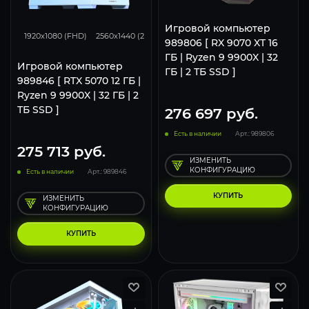
293
231
153
Игровой компьютер
1920x1080 (FHD)
2560x1440 (2K)
3840x2160 (4K)
989806 [ RX 9070 XT 16
ГБ | Ryzen 9 9900X | 32
Игровой компьютер
ГБ | 2 ТБ SSD ]
989846 [ RTX 5070 12 ГБ |
Ryzen 9 9900X | 32 ГБ | 2
ТБ SSD ]
276 697
руб.
Есть в наличии
Арт.: 989806
275 713
руб.
ИЗМЕНИТЬ
КОНФИГУРАЦИЮ
Есть в наличии
Арт.: 989846
КУПИТЬ
ИЗМЕНИТЬ
КОНФИГУРАЦИЮ
КУПИТЬ