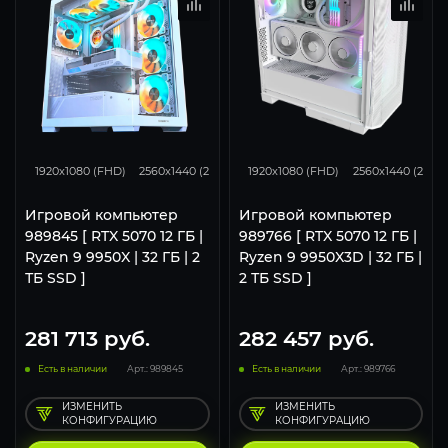
293
231
153
293
231
1920x1080 (FHD)
2560x1440 (2K)
3840x2160 (4K)
1920x1080 (FHD)
2560x1440 (2K)
Игровой компьютер
Игровой компьютер
989845 [ RTX 5070 12 ГБ |
989766 [ RTX 5070 12 ГБ |
Ryzen 9 9950X | 32 ГБ | 2
Ryzen 9 9950X3D | 32 ГБ |
ТБ SSD ]
2 ТБ SSD ]
281 713
руб.
282 457
руб.
Есть в наличии
Арт.: 989845
Есть в наличии
Арт.: 989766
ИЗМЕНИТЬ
ИЗМЕНИТЬ
КОНФИГУРАЦИЮ
КОНФИГУРАЦИЮ