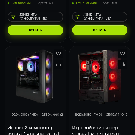
Есть в наличии
Арт.: 991661
Есть в наличии
Арт.: 991683
ИЗМЕНИТЬ
ИЗМЕНИТЬ
КОНФИГУРАЦИЮ
КОНФИГУРАЦИЮ
КУПИТЬ
КУПИТЬ
132
105
68
132
105
1920x1080 (FHD)
2560x1440 (2K)
3840x2160 (4K)
1920x1080 (FHD)
2560x1440 (2K)
Игровой компьютер
Игровой компьютер
991663 [ RTX 5060 8 ГБ |
991662 [ RTX 5060 8 ГБ |