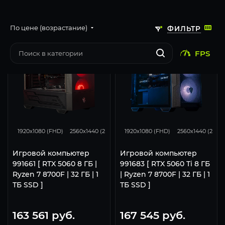
По цене (возрастание)
ФИЛЬТР
FPS
132
105
50
167
132
1920x1080 (FHD)
2560x1440 (2K)
3840x2160 (4K)
1920x1080 (FHD)
2560x1440 (2K)
Игровой компьютер
Игровой компьютер
991661 [ RTX 5060 8 ГБ |
991683 [ RTX 5060 Ti 8 ГБ
Ryzen 7 8700F | 32 ГБ | 1
| Ryzen 7 8700F | 32 ГБ | 1
ТБ SSD ]
ТБ SSD ]
163 561
руб.
167 545
руб.