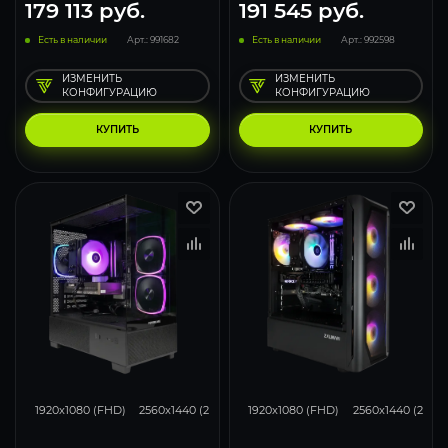
179 113
руб.
191 545
руб.
Есть в наличии
Арт.: 991682
Есть в наличии
Арт.: 992598
ИЗМЕНИТЬ
ИЗМЕНИТЬ
КОНФИГУРАЦИЮ
КОНФИГУРАЦИЮ
КУПИТЬ
КУПИТЬ
169
131
85
169
131
1920x1080 (FHD)
2560x1440 (2K)
3840x2160 (4K)
1920x1080 (FHD)
2560x1440 (2K)