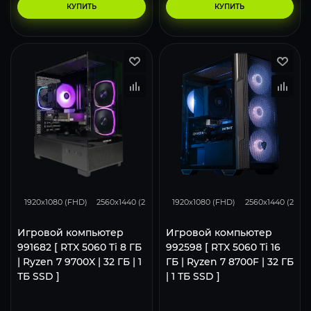
КУПИТЬ
КУПИТЬ
167
132
86
169
131
1920x1080 (FHD)
2560x1440 (2K)
3840x2160 (4K)
1920x1080 (FHD)
2560x1440 (2K)
Игровой компьютер
Игровой компьютер
991682 [ RTX 5060 Ti 8 ГБ
992598 [ RTX 5060 Ti 16
| Ryzen 7 9700X | 32 ГБ | 1
ГБ | Ryzen 7 8700F | 32 ГБ
ТБ SSD ]
| 1 ТБ SSD ]