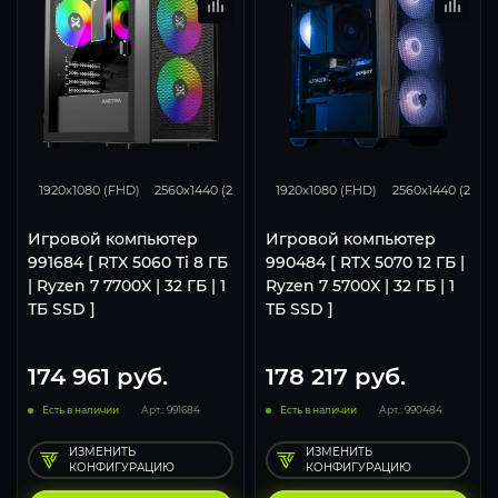
167
132
86
295
233
1920x1080 (FHD)
2560x1440 (2K)
3840x2160 (4K)
1920x1080 (FHD)
2560x1440 (2K)
Игровой компьютер
Игровой компьютер
991684 [ RTX 5060 Ti 8 ГБ
990484 [ RTX 5070 12 ГБ |
| Ryzen 7 7700X | 32 ГБ | 1
Ryzen 7 5700X | 32 ГБ | 1
ТБ SSD ]
ТБ SSD ]
174 961
руб.
178 217
руб.
Есть в наличии
Арт.: 991684
Есть в наличии
Арт.: 990484
ИЗМЕНИТЬ
ИЗМЕНИТЬ
КОНФИГУРАЦИЮ
КОНФИГУРАЦИЮ