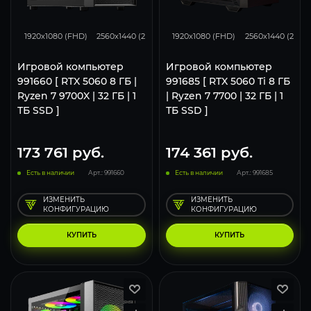
132
105
68
167
132
1920x1080 (FHD)
2560x1440 (2K)
3840x2160 (4K)
1920x1080 (FHD)
2560x1440 (2K)
Игровой компьютер
Игровой компьютер
991660 [ RTX 5060 8 ГБ |
991685 [ RTX 5060 Ti 8 ГБ
Ryzen 7 9700X | 32 ГБ | 1
| Ryzen 7 7700 | 32 ГБ | 1
ТБ SSD ]
ТБ SSD ]
173 761
руб.
174 361
руб.
Есть в наличии
Арт.: 991660
Есть в наличии
Арт.: 991685
ИЗМЕНИТЬ
ИЗМЕНИТЬ
КОНФИГУРАЦИЮ
КОНФИГУРАЦИЮ
КУПИТЬ
КУПИТЬ