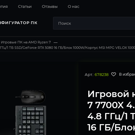
нтия
Cтатьи
Отзывы
О нас
НФИГУРАТОР ПК
Игровые ПК на AMD Ryzen 7
—
ГГц/1 ТБ SSD/GeForce RTX 5080 16 ГБ/Блок 1000W/Корпус MSI MPG VELOX 100R/W
Арт.:
678238
В избра
Игровой 
7 7700X 4
4.8 ГГц/1
16 ГБ/Бл