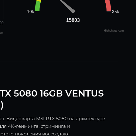
35k
10k
15803
15803
00
Highcharts.com
com
RTX 5080 16GB VENTUS
)
ч. Видеокарта MSI RTX 5080 на архитектуре
для 4K-гейминга, стриминга и
ёртого поколения воссоздают