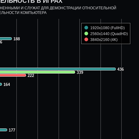
ЕЛЬНОСТЬ В ИГРАХ
ДНЕННЫМИ И СЛУЖАТ ДЛЯ ДЕМОНСТРАЦИИ ОТНОСИТЕЛЬНОЙ
ЕЛЬНОСТИ КОМПЬЮТЕРА
1920x1080 (FullHD)
2560x1440 (QuadHD)
188
188
3840x2160 (4K)
6
6
436
436
339
339
222
222
164
164
177
177