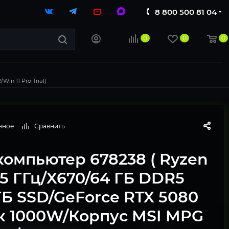
8 800 500 81 04
0
0
0
in 11 Pro Trial)
нное
Сравнить
компьютер 678238 ( Ryzen
.5 ГГц/X670/64 ГБ DDR5
 ТБ SSD/GeForce RTX 5080
ок 1000W/Корпус MSI MPG