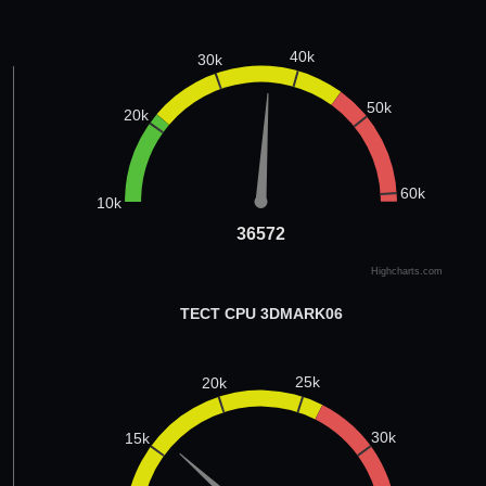
40k
30k
50k
20k
60k
10k
36572
36572
Highcharts.com
ТЕСТ CPU 3DMARK06
25k
20k
30k
15k