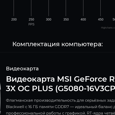
200
250
300
350
400
450
5
FPS
Highcharts.
Комплектация компьютера:
Видеокарта
Видеокарта MSI GeForce 
3X OC PLUS (G5080-16V3CP
Флагманская производительность для серьёзных зада
Blackwell с 16 ГБ памяти GDDR7 — идеальный баланс 
профессиональной работы с графикой. RT-ядра четв