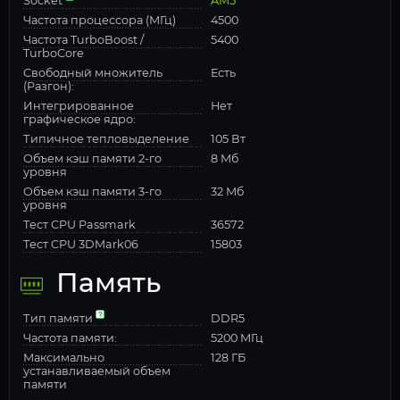
Socket
AM5
Частота процессора (МГц)
4500
Частота TurboBoost /
5400
TurboCore
Свободный множитель
Есть
(Разгон):
Интегрированное
Нет
графическое ядро:
Типичное тепловыделение
105 Вт
Объем кэш памяти 2-го
8 Мб
уровня
Объем кэш памяти 3-го
32 Мб
уровня
Тест CPU Passmark
36572
Тест CPU 3DMark06
15803
Память
Тип памяти
DDR5
Частота памяти:
5200 МГц
Максимально
128 ГБ
устанавливаемый объем
памяти