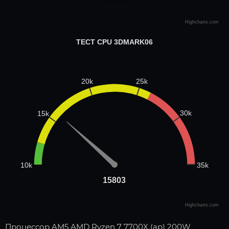
Highcharts.com
ТЕСТ CPU 3DMARK06
25k
20k
30k
15k
35k
10k
15803
15803
Highcharts.com
Процессор AM5 AMD Ryzen 7 7700X (ар) 200W