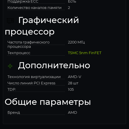
Поддержка ECC
Есть
Количество каналов памяти
2
Графический
процессор
Частота графического
2200 МГц
процессора
Техпроцесс
TSMC 5nm FinFET
Дополнительно
Технология виртуализации
AMD-V
Число линий PCI Express
28 шт
TDP:
105
Общие параметры
Бренд
AMD